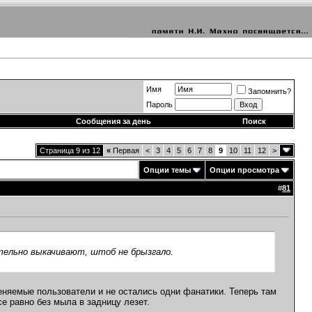
Имя
Запомнить?
Пароль
Сообщения за день
Поиск
Страница 9 из 12
«
Первая
<
3
4
5
6
7
8
9
10
11
12
>
Опции темы
Опции просмотра
#
81
ительно выкачивают, штоб не брызгало.
еняемые пользователи и не остались одни фанатики. Теперь там
се равно без мыла в задницу лезет.