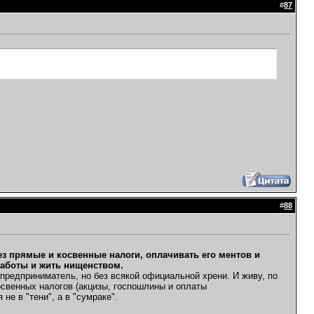
#
87
#
88
рез прямые и косвенные налоги, оплачивать его ментов и
 работы и жить нищенством.
я предприниматель, но без всякой официальной хрени. И живу, по
 косвенных налогов (акцизы, госпошлины и оплаты
не в "тени", а в "сумраке".