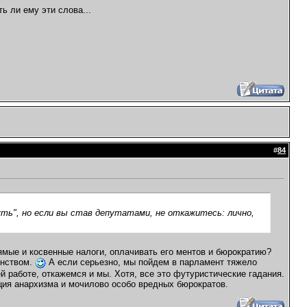
ь ли ему эти слова...
#
84
ть", но если вы став депутатами, не откажитесь: лично,
рямые и косвенные налоги, оплачивать его ментов и бюрократию?
енством.
А если серьезно, мы пойдем в парламент тяжело
й работе, откажемся и мы. Хотя, все это футуристические гадания.
ация анархизма и мочилово особо вредных бюрократов.