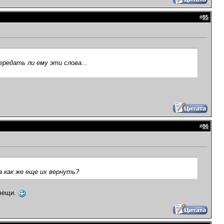
#
85
ередать ли ему эти слова...
#
86
а как же еще их вернуть?
 вещи.