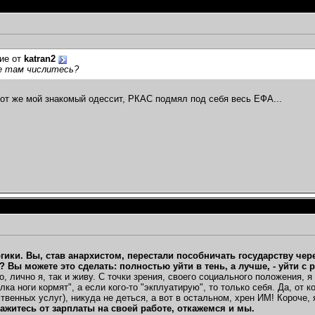
ие от
katran2
е там числитесь?
тот же мой знакомый одессит, РКАС подмял под себя весь ЕФА...
огики. Вы, став анархистом, перестали пособничать государству че
 Вы можете это сделать: полностью уйти в тень, а лучше, - уйти с
о, лично я, так и живу. С точки зрения, своего социального положения, 
лка ноги кормят", а если кого-то "экплуатирую", то только себя. Да, от
венных услуг), никуда не деться, а вот в остальном, хрен ИМ! Короче, я 
кажитесь от зарплаты на своей работе, откажемся и мы.