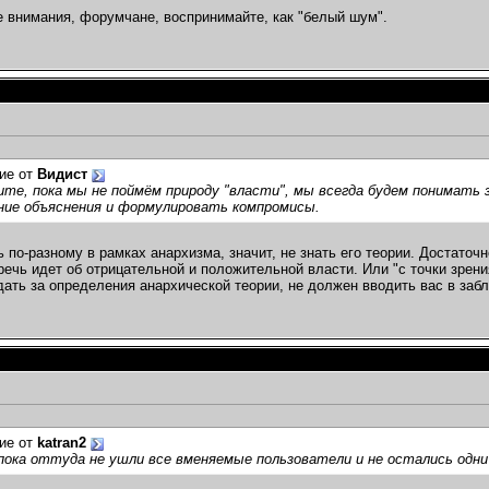
 внимания, форумчане, воспринимайте, как "белый шум".
ие от
Видист
те, пока мы не поймём природу "власти", мы всегда будем понимать з
ние объяснения и формулировать компромисы.
 по-разному в рамках анархизма, значит, не знать его теории. Достаточн
 речь идет об отрицательной и положительной власти. Или "с точки зрени
ать за определения анархической теории, не должен вводить вас в заб
ие от
katran2
пока оттуда не ушли все вменяемые пользователи и не остались одн