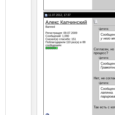
11.07.2012, 17:37
Алекс Капчинский
Banned
Цитата:
Регистрация: 09.07.2009
Сообщен
Сообщений: 1,090
у него м
Сказал(а) спасибо: 151
Поблагодарили 110 раз(а) в 88
сообщениях
Согласен, но
процесс?
Цитата:
Сообщен
Грамотна
Нет, не согл
Цитата:
Сообщен
лапочка.
парирова
Так есть с ко