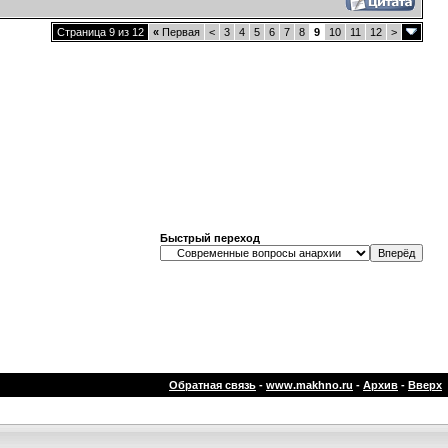
Страница 9 из 12
«
Первая
<
3
4
5
6
7
8
9
10
11
12
>
Быстрый переход
Обратная связь
-
www.makhno.ru
-
Архив
-
Вверх