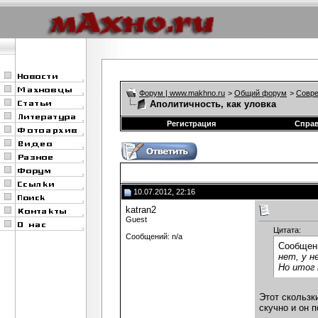
Форум | www.makhno.ru
>
Общий форум
>
Совре
Аполитичность, как уловка
Регистрация
Спра
10.07.2012, 22:16
katran2
Guest
Цитата:
Сообщений: n/a
Сообщен
нет, у н
Но итог
Этот скользк
скучно и он 