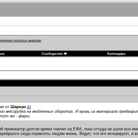
менные вопросы анархии
вка
Сообщество
Календарь
ие от
Шаркан
его мясорубка на медленных оборотах. И кровь из материала предвар
 тот же - фарш.
ий провокатор долгое время гнилил на ЕФА, пока оттуда не ушли все вм
перебрался сюда отравлять людям жизнь. Видит, что его игнорируют, и в