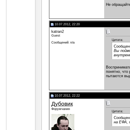
Не обращайте
10.07.2012, 22:20
katran2
Guest
Цитата:
Сообщений: n/a
Сообщен
Вы пойми
внутрен
Воспринимать
понятно, что
пытаются выд
10.07.2012, 22:22
Дубовик
Форумчанин
Цитата:
Сообщен
на ЕФА, 