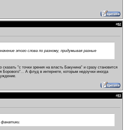
#
82
начение этого слова по разному, придумывая разные
о сказать "с точки зрения на власть Бакунина" и сразу становится
я Борового"... А флуд в интернете, которым недоучки иногда
луждение.
#
83
и фанатики.