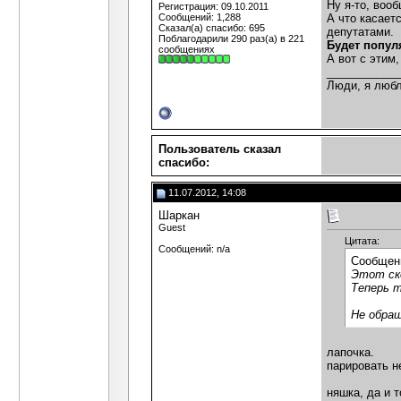
Ну я-то, вооб
Регистрация: 09.10.2011
Сообщений: 1,288
А что касает
Сказал(а) спасибо: 695
депутатами.
Поблагодарили 290 раз(а) в 221
Будет попул
сообщениях
А вот с этим
___________
Люди, я любл
Пользователь сказал
cпасибо:
11.07.2012, 14:08
Шаркан
Guest
Цитата:
Сообщений: n/a
Сообщен
Этот ско
Теперь т
Не обращ
лапочка.
парировать н
няшка, да и т