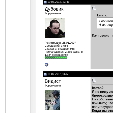
10.07.2012, 23:41
Дубовик
Форумчанин
Цитата:
Сообщен
А вы ещ
Как говорил 
Регистрация: 25.01.2007
Сообщений: 3,084
Сказал(а) спасибо: 938
Поблагодарили 2,365 раз(а) в
1,384 сообщениях
11.07.2012, 06:55
Видист
Форумчанин
katran2
,
Я не вижу л
бюрократию?
Ну собственн
принципу; "во
полугосударст
Когда вы от