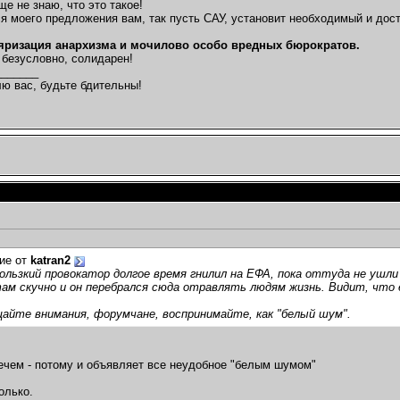
ще не знаю, что это такое!
ся моего предложения вам, так пусть САУ, установит необходимый и до
яризация анархизма и мочилово особо вредных бюрократов.
, безусловно, солидарен!
_______
ю вас, будьте бдительны!
ие от
katran2
льзкий провокатор долгое время гнилил на ЕФА, пока оттуда не ушли
ам скучно и он перебрался сюда отравлять людям жизнь. Видит, что е
айте внимания, форумчане, воспринимайте, как "белый шум".
ечем - потому и объявляет все неудобное "белым шумом"
олько.