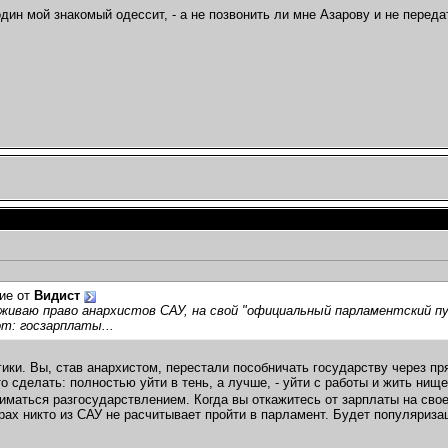
дин мой знакомый одессит, - а не позвонить ли мне Азарову и не передат
ие от
Видист
живаю право анархистов САУ, на свой "официальный парламентский пу
т: госзарплаты...
гики. Вы, став анархистом, перестали пособничать государству через п
о сделать: полностью уйти в тень, а лучше, - уйти с работы и жить нищ
ниматься разгосударствлением. Когда вы откажитесь от зарплаты на свое
рах никто из САУ не расчитывает пройти в парламент. Будет популяриз