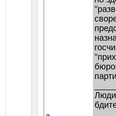
"раз
свор
пред
назн
госч
"при
бюро
парт
____
Люди,
бдит