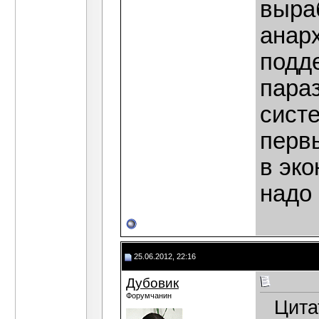
выра
анарх
подд
пара
систе
первы
в эко
надо
25.06.2012, 22:16
Дубовик
Форумчанин
Цита