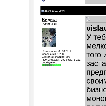
25.06.2012, 09:04
Видист
Форумчанин
visla
У теб
мелк
Регистрация: 09.10.2011
того 
Сообщений: 1,288
Сказал(а) спасибо: 695
Поблагодарили 290 раз(а) в 221
заст
сообщениях
пред
свои
бизн
моно