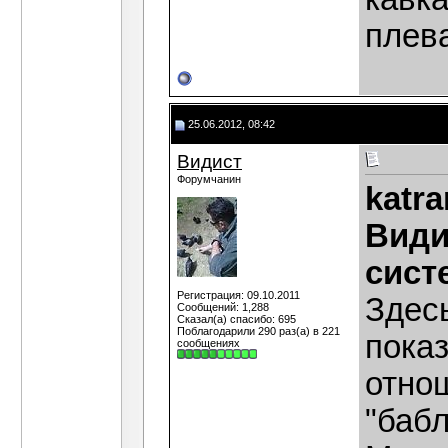
плев
25.06.2012, 08:42
Видист
Форумчанин
katra
Види
сист
Регистрация: 09.10.2011
Здесь
Сообщений: 1,288
Сказал(а) спасибо: 695
Поблагодарили 290 раз(а) в 221
показ
сообщениях
отнош
"баб