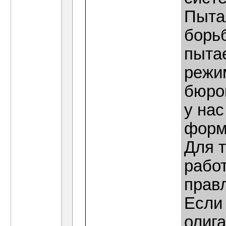
Пыта
борь
пыта
режим
бюро
у нас
форм
Для 
работ
правл
Если
олига