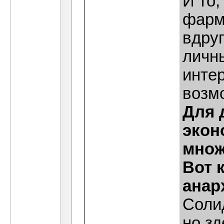
И то,
фарма
вдруг
личн
интер
возм
Для 
экон
множ
Вот 
анар
Солид
но зд