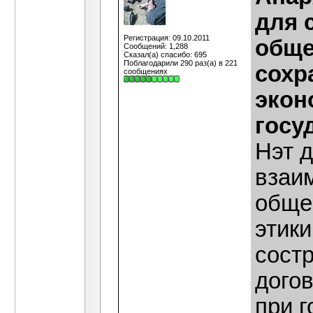
для 
Регистрация: 09.10.2011
обще
Сообщений: 1,288
Сказал(а) спасибо: 695
Поблагодарили 290 раз(а) в 221
сохр
сообщениях
экон
госу
Нэт д
взаи
обще
этик
сост
дого
при г