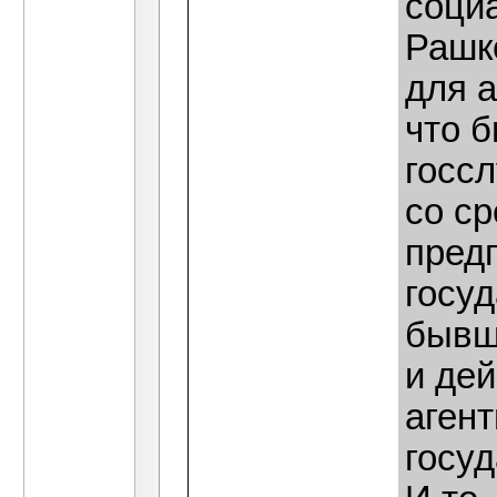
соци
Рашк
для а
что б
госсл
со с
пред
госу
бывш
и де
агент
госу