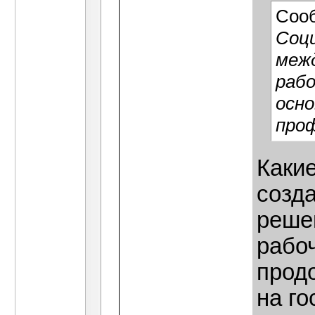
Соо
Соци
меж
раб
осно
про
Каки
созд
реше
рабо
прод
на го