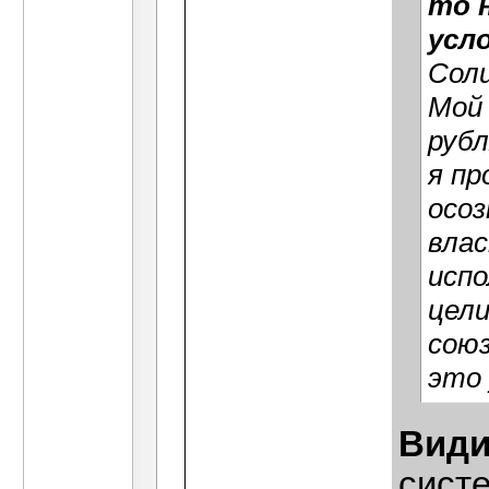
то 
усл
Соли
Мой 
рубл
я пр
осоз
влас
испо
цели
союз
это 
Види
сист