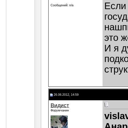
Если
Сообщений: n/a
госу
нашп
это ж
И я д
подк
струк
26.06.2012, 14:59
Видист
Форумчанин
visla
Анар