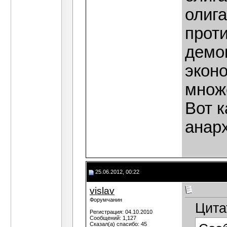
олига
прот
демо
экон
множ
Вот к
анар
25.06.2012, 00:22
vislav
Форумчанин
Цита
Регистрация: 04.10.2010
Сообщений: 1,127
Сказал(а) спасибо: 45