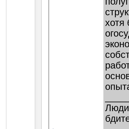
полу
стру
хотя 
огос
экон
собс
рабо
основ
опыт
____
Люди,
бдит