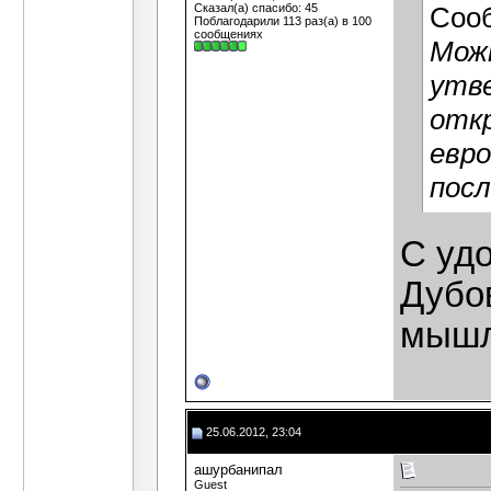
Сказал(а) спасибо: 45
Соо
Поблагодарили 113 раз(а) в 100
сообщениях
Можн
утве
отк
евр
посл
С уд
Дубов
мышл
25.06.2012, 23:04
ашурбанипал
Guest