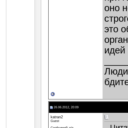
оно 
строг
это 
орга
идей
____
Люди,
бдит
26.06.2012, 20:09
katran2
Guest
Цита
Сообщений: n/a