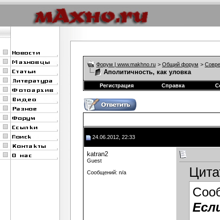
Форум | www.makhno.ru
>
Общий форум
>
Совре
Аполитичность, как уловка
Регистрация
Справка
С
24.06.2012, 22:33
katran2
Guest
Цита
Сообщений: n/a
Соо
Есл