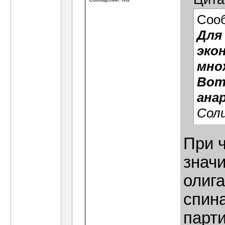
Соо
Для
эко
мно
Вот
ана
Соли
При 
значи
олига
спин
парти