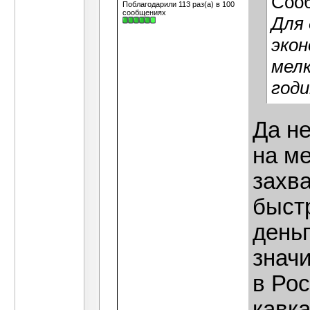
Соо
Поблагодарили 113 раз(а) в 100
сообщениях
Для 
экон
мелк
годи
Да не
на м
захва
быст
деньг
значи
в Ро
кавка