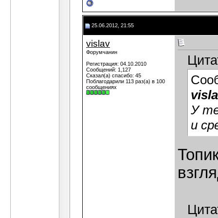
25.06.2012, 21:55
vislav
Форумчанин
Цита
Регистрация: 04.10.2010
Сообщений: 1,127
Сказал(а) спасибо: 45
Соо
Поблагодарили 113 раз(а) в 100
сообщениях
visl
У т
и ср
Топик
взгля
Цита