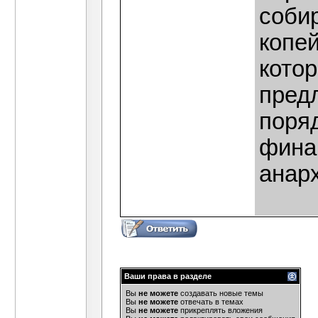
соби
копей
котор
пред
поря
фина
анар
Ваши права в разделе
Вы
не можете
создавать новые темы
Вы
не можете
отвечать в темах
Вы
не можете
прикреплять вложения