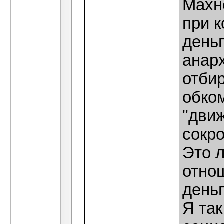
Махно
при 
деньг
анарх
отбир
обком
"движ
сокр
Это 
отно
день
Я так