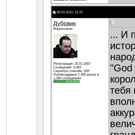
08.03.2012, 12:22
Дубовик
Форумчанин
... И
истор
народ
Регистрация: 25.01.2007
"God 
Сообщений: 3,084
Сказал(а) спасибо: 938
Поблагодарили 2,365 раз(а) в
корол
1,384 сообщениях
тебя 
впол
аккур
вели