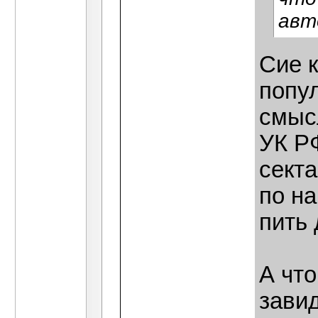
авт
Сие к
попул
смысл
УК РФ
секта
по н
пить 
А что
зави