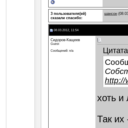
3 пользователя(ей)
шансон
(08.0
сказали cпасибо:
08.03.2012, 11:54
Сидоров-Кащеев
Guest
Цитата
Сообщений: n/a
Сооб
Собст
http:/
хоть и
Так их