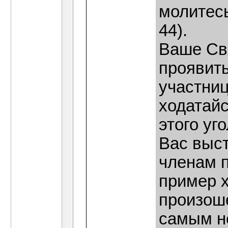
молитесь
44).
Ваше Св
проявить
участниц
ходатайс
этого уг
Вас выс
членам п
пример х
произош
самым не