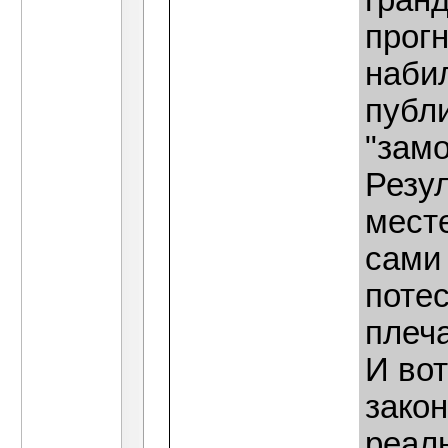
гран
прог
набил
публ
"замо
Резул
месте
сами 
поте
плеча
И вот
закон
реаль