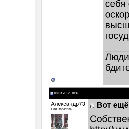
себя
оскор
высш
госуд
____
Люди,
бдит
08.03.2012, 10:46
Александр73
Вот ещё
Пользователь
Собствен