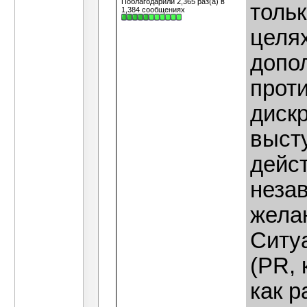
Поблагодарили 2,365 раз(а) в
тольк
1,384 сообщениях
целях
допо
прот
дискр
выст
дейст
неза
жела
Ситуа
(PR, 
как р