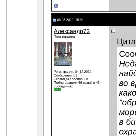
08.03.2012, 15:04
Александр73
Пользователь
Цита
Соо
Нед
най
Регистрация: 04.12.2011
Сообщений: 81
Сказал(а) спасибо: 58
во 
Поблагодарили 66 раз(а) в 43
сообщениях
как
"обр
мор
в б
охр