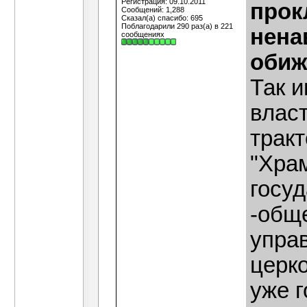
Регистрация: 09.10.2011
прок
Сообщений: 1,288
Сказал(а) спасибо: 695
Поблагодарили 290 раз(а) в 221
нена
сообщениях
обиж
Так и
влас
тракт
"Храм
госу
-общ
упра
церк
уже г