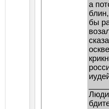
а пот
блин,
бы ра
возал
сказа
оскве
крикн
росси
иудей
____
Люди,
бдит