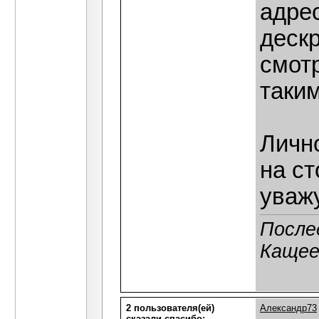
адрес
деск
смот
таким
Лично
на ст
уваж
После
Кащее
2 пользователя(ей)
Александр73
сказали cпасибо: