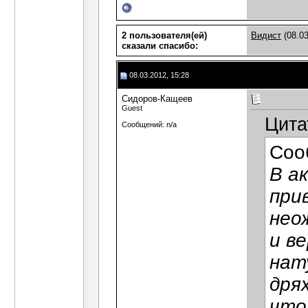
2 пользователя(ей)
Видист
(08.03
сказали cпасибо:
08.03.2012, 15:28
Сидоров-Кащеев
Guest
Цита
Сообщений: n/a
Соо
В а
при
нео
и в
нат
дря
что