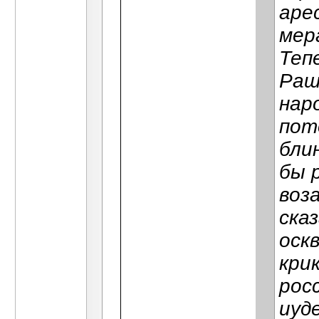
аре
мер
Теп
Раш
нар
пот
бли
бы 
воз
ска
оск
кри
рос
иуде