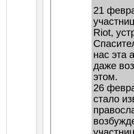
21 февра
участни
Riot, ус
Спасител
нас эта 
даже воз
этом.
26 февр
стало из
правосл
возбужде
участниц