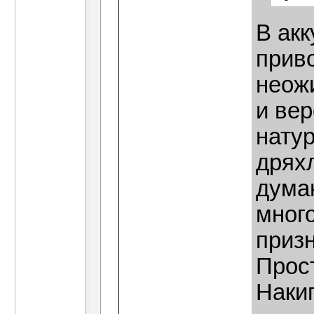
В акк
прив
неож
и вер
нату
дряхл
дума
много
призн
Прос
Наки