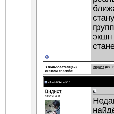
ближ
стан
груп
экшн 
стане
3 пользователя(ей)
Видист
(08.03
сказали cпасибо:
08.03.2012, 14:47
Видист
Форумчанин
Недав
найд