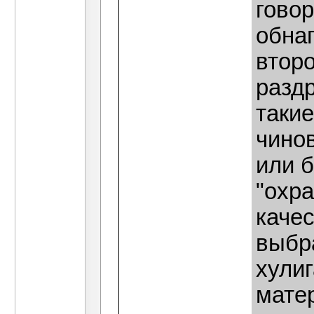
гово
обна
второ
разд
таки
чинов
или 
"охра
каче
выбр
хулиг
мате