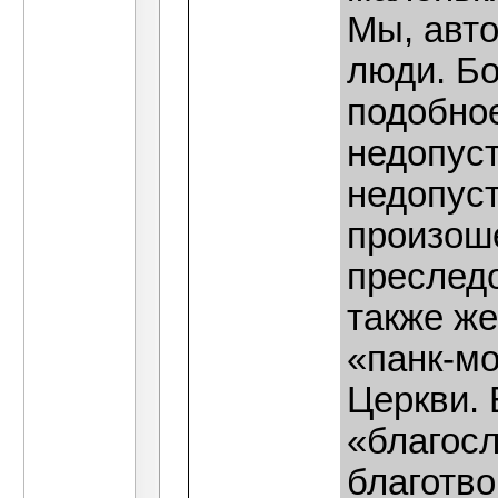
Мы, авто
люди. Бо
подобно
недопус
недопус
произош
преслед
также же
«панк-м
Церкви. 
«благос
благотв