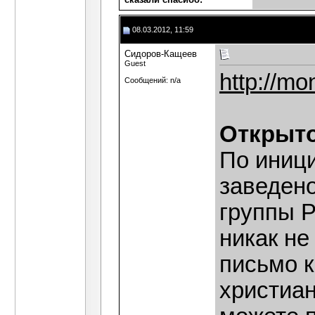
08.03.2012, 11:59
Сидоров-Кащеев
Guest
http://mo
Сообщений: n/a
Открыто
По иниц
заведено
группы P
никак не
письмо к
христиан