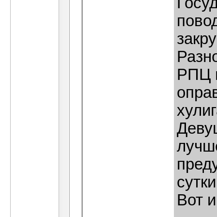
Госу
повод
закру
Разн
РПЦ 
оправ
хули
Девуш
лучш
пред
сутки
Вот и