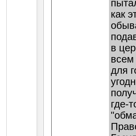
пытал
как э
обыва
пода
в цер
всем 
для г
угод
полу
где-т
"обма
Прав