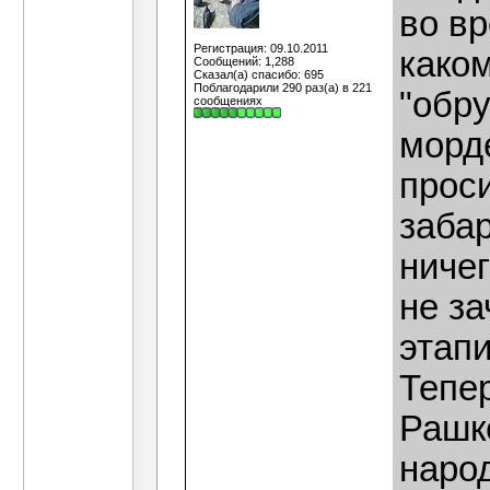
во вр
Регистрация: 09.10.2011
како
Сообщений: 1,288
Сказал(а) спасибо: 695
Поблагодарили 290 раз(а) в 221
"обру
сообщениях
морде
проси
заба
ничег
не за
этап
Тепер
Рашке
наро