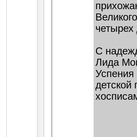
прихожа
Великог
четырех 
С надеж
Лида Мо
Успения 
детской
хосписа