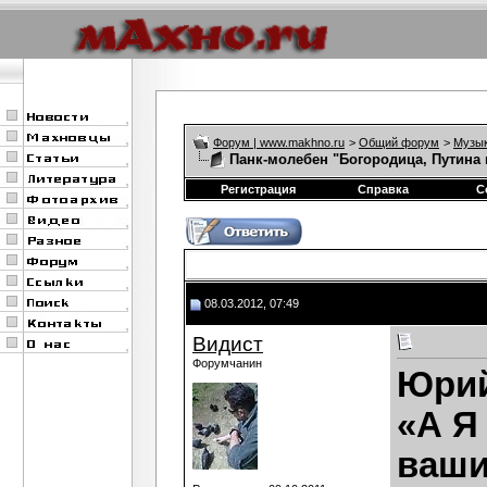
Форум | www.makhno.ru
>
Общий форум
>
Музы
Панк-молебен "Богородица, Путина 
Регистрация
Справка
С
08.03.2012, 07:49
Видист
Форумчанин
Юрий
«А Я
ваши