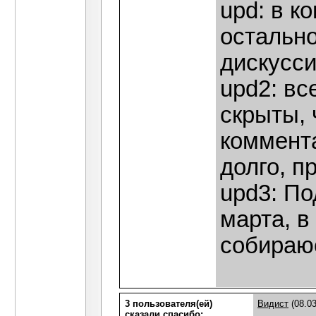
upd: в к
остально
дискусси
upd2: вс
скрыты, 
коммент
долго, п
upd3: По
марта, 
собираюс
3 пользователя(ей)
Видист
(08.03
сказали cпасибо: