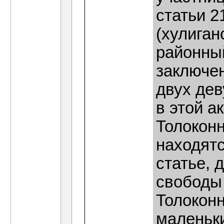
статьи 2
(хулиган
районны
заключен
двух дев
в этой а
Толокон
находят
статье, 
свободы 
Толокон
маленьки