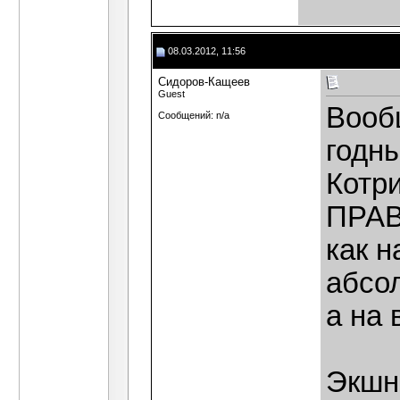
08.03.2012, 11:56
Сидоров-Кащеев
Guest
Вообщ
Сообщений: n/a
годны
Котри
ПРАВ
как 
абсол
а на 
Экшн