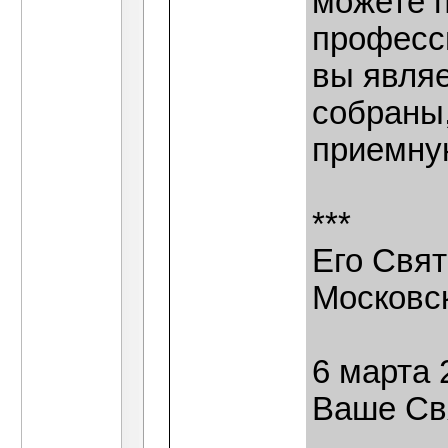
можете 
професси
вы являе
собраны,
приемну
***
Его Свя
Московс
6 марта 
Ваше Св