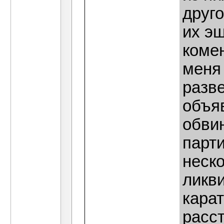
друго
их эш
коме
меня 
разве
объяв
обви
парт
неско
ликв
кара
расст