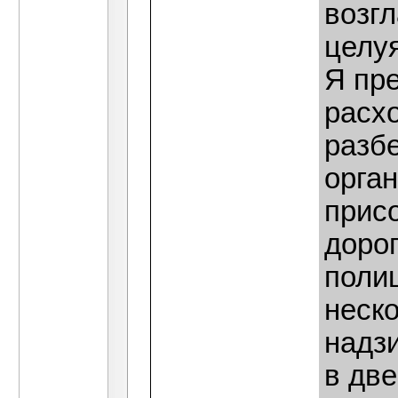
возг
целу
Я пр
расх
разбе
орган
присо
дорог
полиц
неск
надз
в две