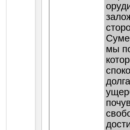
оруди
зало
сторо
Суме
мы п
кото
спок
долга
ущер
почу
свобо
дости