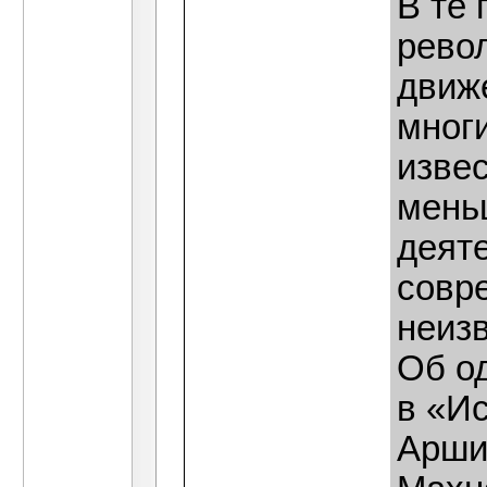
В те 
рево
движ
многи
изве
мень
деят
совр
неиз
Об о
в «И
Аршин