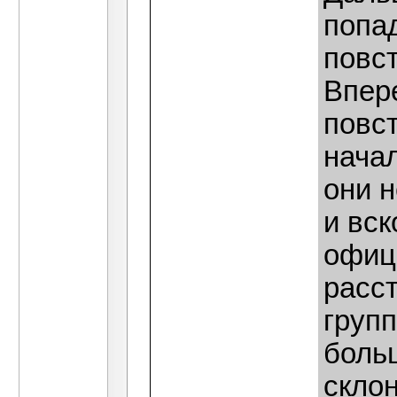
попа
повст
Впер
повст
начал
они н
и вск
офице
расст
груп
боль
склон