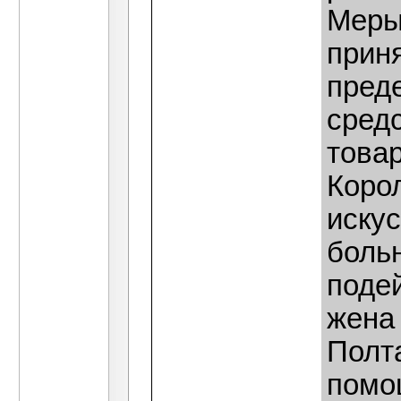
Меры
приня
пред
сред
това
Коро
искус
больн
подей
жена
Полт
помо