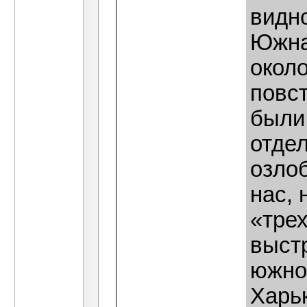
видно
Южна
около
повс
были
отде
озло
нас, 
«тре
выст
южно
Харьк