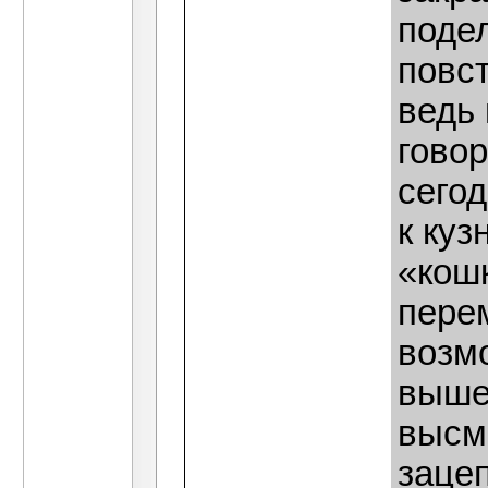
подел
повс
ведь 
гово
сегод
к куз
«кош
перем
возм
выше
высм
зацеп