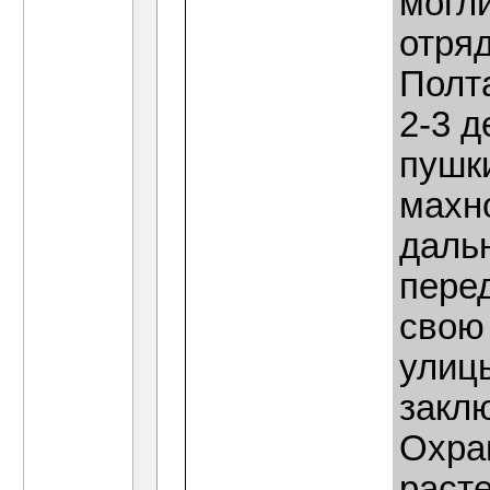
могли
отряд
Полт
2-3 д
пушки
махн
даль
перед
свою 
улиц
закл
Охра
раст