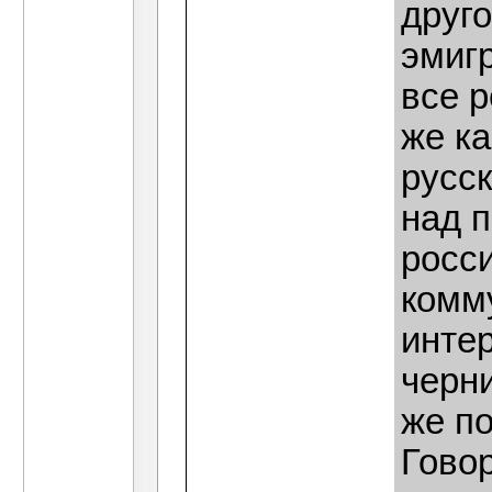
друго
эмигр
все 
же к
русс
над 
росси
комму
интер
черн
же п
Гово