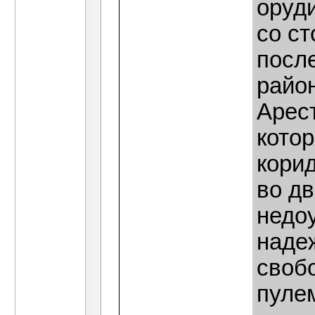
оруд
со с
посл
райо
Арес
кото
кори
во д
недо
наде
свобо
пуле