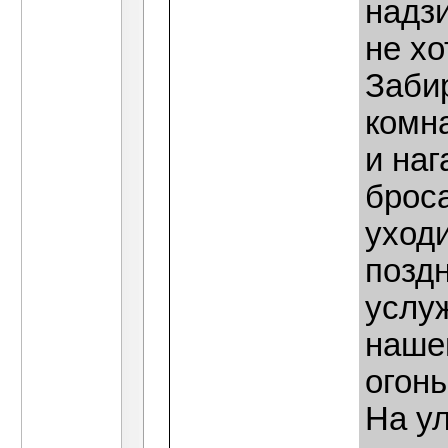
надзи
не хо
Заби
комна
и наг
броса
уход
поздн
услу
наше
огонь
На у