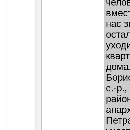
челов
вмес
нас з
оста
уход
кварт
дома
Бори
с.-р.
райо
анар
Петр