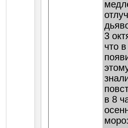
медл
отлуч
дьяво
3 окт
что в
появ
этому
знали
повст
в 8 ч
осенн
моро