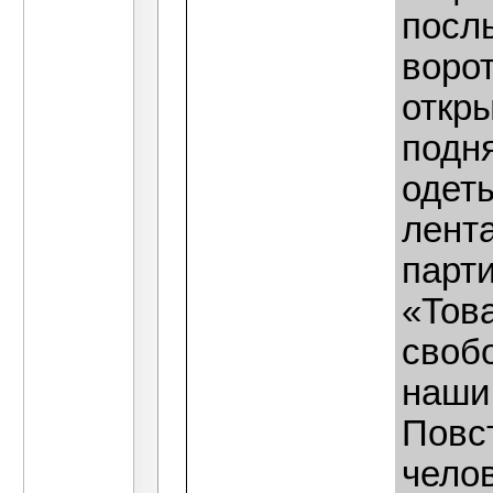
посл
ворот
откры
подн
одеты
лента
парт
«Тов
своб
наши 
Повс
чело