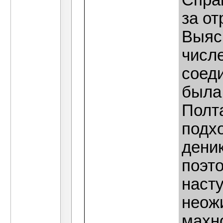
Спра
за от
Выяс
числе
соед
была 
Полта
подх
деник
поэт
наст
неож
махн