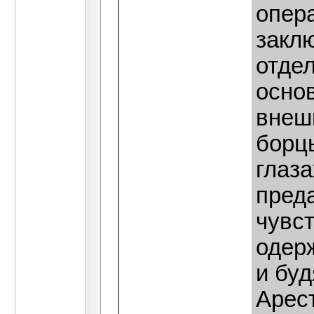
опер
заклю
отде
осно
внешн
борц
глаза
пред
чувс
одер
и буд
Арес