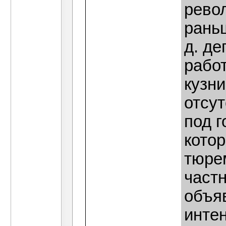
рево
раньш
д. де
рабо
кузни
отсут
под г
кото
тюре
част
объя
интен