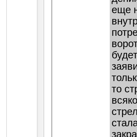
еще 
внут
потр
воро
буде
заяви
тольк
то ст
всяко
стрел
стал
закр