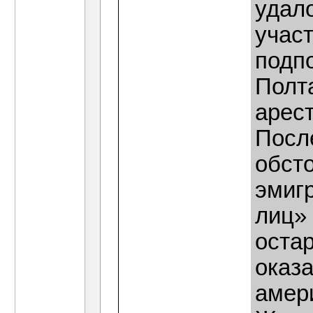
удало
учас
подп
Полта
арест
Посл
обст
эмиг
лиц» 
остар
оказа
амери