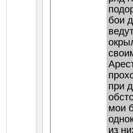
подо
бои 
веду
окры
свои
Арес
прох
при 
обсто
мои 
однок
из ни