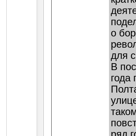
деяте
поде
о бор
рево
для 
В по
года
Полт
улиц
таком
повс
ряд 