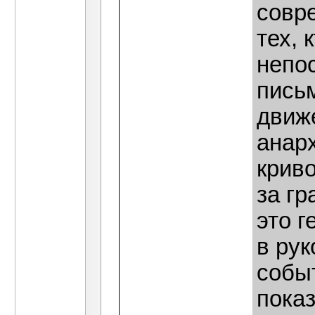
совре
тех, 
непо
пись
движ
анар
крив
за гр
это г
в рук
собы
показ