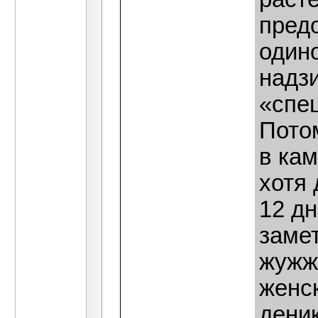
пред
одино
надз
«спе
Пото
в кам
хотя 
12 д
замет
жужж
женск
дени