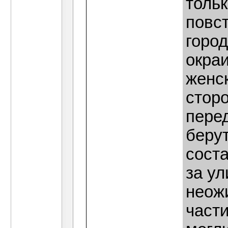
тольк
повс
город
окра
женск
сторо
перед
беру
соста
за ул
неож
части