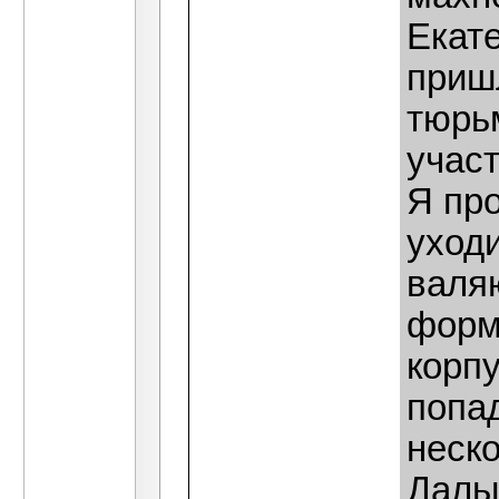
Екат
пришл
тюрь
учас
Я пр
уходи
валя
форме
корпу
попа
неск
Даль