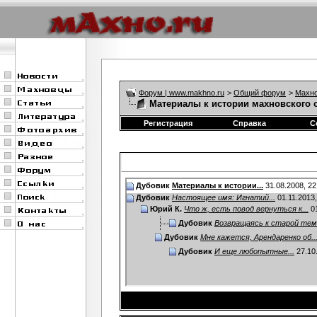
Форум | www.makhno.ru
>
Общий форум
>
Махно
Материалы к истории махновского о
Регистрация
Справка
С
Дубовик
Материалы к истории...
31.08.2008,
22
Дубовик
Настоящее имя: Игнатий...
01.11.2013
Юрий К.
Что ж, есть повод вернуться к...
01
Дубовик
Возвращаясь к старой теме
Дубовик
Мне кажется, Арендаренко об..
Дубовик
И еще любопытные...
27.10