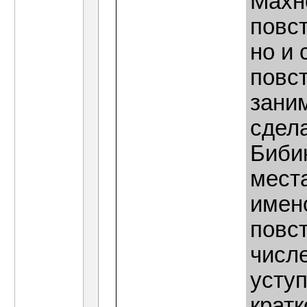
Махн
повст
но и 
повс
зани
сдела
Бибик
мест
имен
повст
числе
уступ
крат