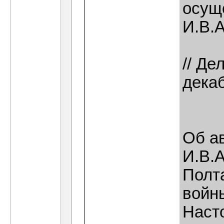
осущ
И.В.А
// Де
декаб
Об а
И.В.А
Полт
войн
Наст