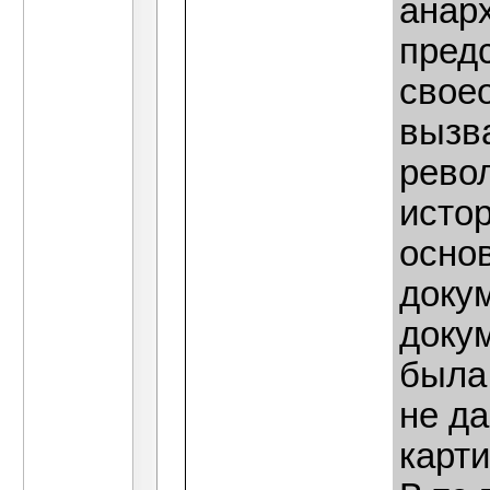
анар
пред
своео
вызв
рево
истор
осно
доку
докум
была 
не да
карти