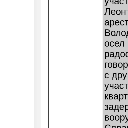
учас
Леон
арест
Воло
осел
радо
говор
с др
участ
кварт
задер
воор