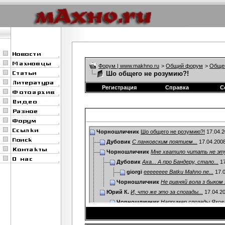
Форум | www.makhno.ru
>
Общий форум
>
Обще
Шо общего не розумию?!
Регистрация
Справка
С
Чорношличник
Шо общего не розумию?!
17.04.
Дубовик
С панковским поятием...
17.04.200
Чорношличник
Мне хватило читать не эту
Дубовик
Аха... А про Бандеру, стало...
17
giorgi
eeeeeeee Batku Mahno ne...
17.0
Чорношличник
Не ривняй вола з быком я
Юрий К.
И, что же это за спогады...
17.04.2
Чорношличник
Например спогады Якова
Julia_s
Вот вообще к чему это было...
17.04
Чорношличник
А к тому и было сказано ш