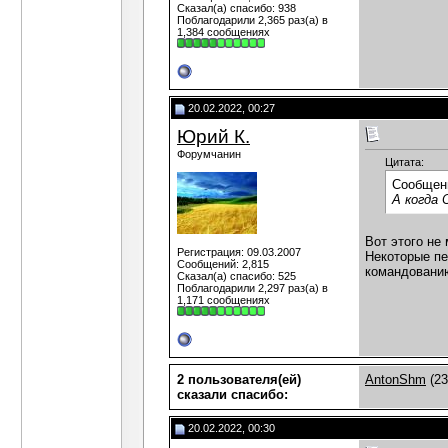
Сказал(а) спасибо: 938
Поблагодарили 2,365 раз(а) в
1,384 сообщениях
20.02.2022, 00:27
Юрий К.
Форумчанин
Цитата:
Сообщен
А когда 
Вот этого не
Регистрация: 09.03.2007
Некоторые пе
Сообщений: 2,815
командованию
Сказал(а) спасибо: 525
Поблагодарили 2,297 раз(а) в
1,171 сообщениях
2 пользователя(ей)
AntonShm
(23
сказали cпасибо:
20.02.2022, 00:30