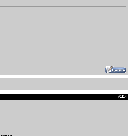
#
1114