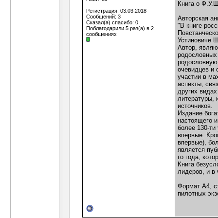
Книга о Ф.У.
Регистрация: 03.03.2018
Сообщений: 3
Авторская ан
Сказал(а) спасибо: 0
"В книге рос
Поблагодарили 5 раз(а) в 2
Повстанческо
сообщениях
Устиновиче Щ
Автор, являю
родословных 
родословную 
очевидцев и 
участии в ма
аспекты, свя
других видах
литературы, 
источников.
Издание бога
настоящего и
более 130-ти
впервые. Кро
впервые), бо
является пуб
го года, кот
Книга безусл
лидеров, и в
Формат А4, с
пилотных экз