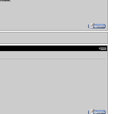
еловек.
#
1115