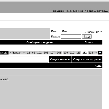
Имя
Запомнить?
Пароль
Сообщения за день
Поиск
из 113
«
Первая
<
12
62
102
106
107
108
109
110
111
112
113
>
Опции темы
Опции просмотра
#
1111
чснаб.