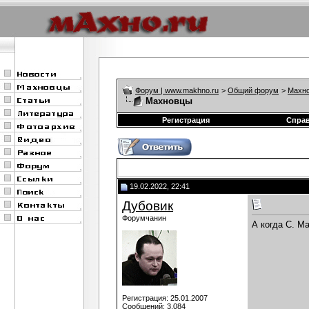
Форум | www.makhno.ru
>
Общий форум
>
Махно
Махновцы
Регистрация
Спра
19.02.2022, 22:41
Дубовик
Форумчанин
А когда С. М
Регистрация: 25.01.2007
Сообщений: 3,084