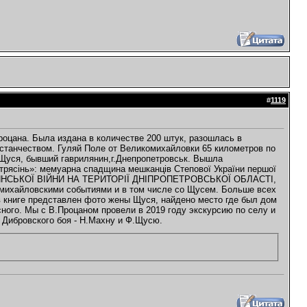
#
1119
роцана. Была издана в количестве 200 штук, разошлась в
станчеством. Гуляй Поле от Великомихайловки 65 километров по
а Щуся, бывший гаврилянин,г.Днепропетровськ. Вышла
отрясінь»: мемуарна спадщина мешканців Степової України першої
ДЯНСЬКОЇ ВІЙНИ НА ТЕРИТОРІЇ ДНІПРОПЕТРОВСЬКОЇ ОБЛАСТІ,
ихайловскими событиями и в том числе со Щусем. Больше всех
в книге представлен фото жены Щуся, найдено место где был дом
сного. Мы с В.Процаном провели в 2019 году экскурсию по селу и
е Дибровского боя - Н.Махну и Ф.Щусю.