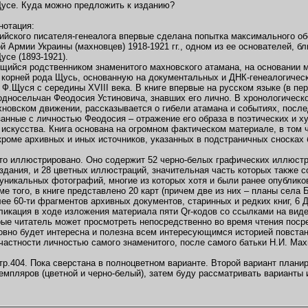
Щусе. Куда можно предложить к изданию?
нотация:
сийского писателя-генеалога впервые сделана попытка максимального 
й Армии Украины (махновцев) 1918-1921 гг., одном из ее основателей, 
усе (1893-1921).
щийся родственником знаменитого махновского атамана, на основании 
корней рода Щусь, основанную на документальных и ДНК-генеалогическ
Ф.Щуся с середины XVIII века. В книге впервые на русском языке (в пе
односельчан Феодосия Устиновича, знавших его лично. В хронологическ
хновском движении, рассказывается о гибели атамана и событиях, посл
занные с личностью Феодосия – отражение его образа в поэтических и 
 искусства. Книга основана на огромном фактическом материале, в том
кроме архивных и иных источников, указанных в подстраничных сносках 
то иллюстрировано. Оно содержит 52 черно-белых графических иллюст
здания, и 28 цветных иллюстраций, значительная часть которых также с
 уникальных фотографий, многие из которых хотя и были ранее опублик
ме того, в книге представлено 20 карт (причем две из них – планы села
лее 60-ти фрагментов архивных документов, старинных и редких книг, 6
ликация в ходе изложения материала пяти Qr-кодов со ссылками на виде
орые читатель может просмотреть непосредственно во время чтения пос
овно будет интересна и полезна всем интересующимся историей повстан
 частности личностью самого знаменитого, после самого батьки Н.И. Ма
тр.404. Пока сверстана в полноцветном варианте. Второй вариант план
емпляров (цветной и черно-белый), затем буду рассматривать варианты и