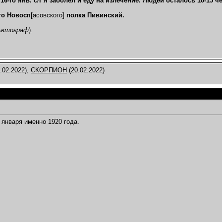
16-го янв. с/г я заболел и еду на излечение. Людей осталось 10-15 ч
го Новосп
[асовского]
полка Пивинский.
 Автограф
).
.02.2022),
СКОРПИОН
(20.02.2022)
 января именно 1920 года.