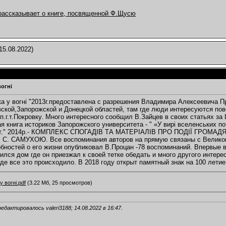
рассказывает о книге, посвященной Ф.Щусю
15.08.2022)
вогні
вка у вогні "2013г.предоставлена с разрешения Владимира Алексеевича П
ской,Запорожской и Донецкой областей, там где люди интересуются пов
 п.г.т.Покровку. Много интересного сообщил В.Зайцев в своих статьях з
я книга историков Запорожского университета - " «У вирі вселенських п
ст." 2014р.- КОМПЛЕКС СПОГАДІВ ТА МАТЕРІАЛІВ ПРО ПОДІЇ ГРОМА
 С. САМУХОЮ. Все воспоминания авторов на прямую связаны с Великом
бностей о его жизни опубликовал В.Процан -78 воспоминаний. Впервые 
ился дом где он приезжал к своей тетке обедать и много другого интере
где все это происходило. В 2018 году открыт памятный знак на 100 лети
у вогні.pdf
(3.22 Мб, 25 просмотров)
едактировалось valeri3188; 14.08.2022 в
16:47
.