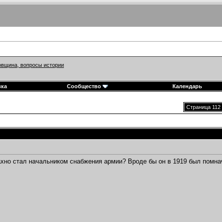
вщина, вопросы истории
вка
Сообщество
Календарь
Страница 112 
ахно стал начальником снабжения армии? Вроде бы он в 1919 был помна