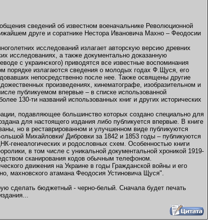
обобщения сведений об известном военачальнике Революционной
ближайшем друге и соратнике Нестора Ивановича Махно – Феодосии
многолетних исследований излагает авторскую версию древних
их исследованиях, а также документально доказанную
реводе с украинского) приводятся все известные воспоминания
ом порядке излагаются сведения о молодых годах Ф.Щуся, его
едовавших непосредственно после нее. Также освящены другие
художественных произведениях, кинематографе, изобразительном и
 числе публикуемом впервые – в списке использованной
более 130-ти названий использованных книг и других исторических
рации, подавляющее большинство которых создано специально для
оздана для настоящего издания либо публикуется впервые. В книге
ованы, но в реставрированном и улучшенном виде публикуются
 Большой Михайловки/ Дибровки за 1842 и 1853 годы – публикуются
 ДНК-генеалогических и родословных схем. Особенностью книги
оролики, в том числе с уникальной документальной хроникой 1919-
редством сканирования кодов обычным телефоном.
ческого движения на Украине в годы Гражданской войны и его
хно, махновского атамана Феодосия Устиновича Щуся".
ирую сделать бюджетный - черно-белый. Сначала будет печать
здания...