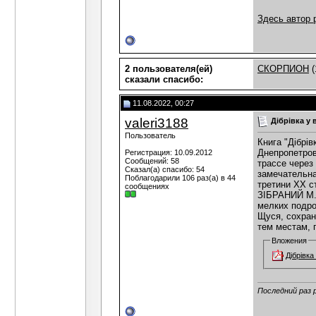
Здесь автор 
2 пользователя(ей)
СКОРПИОН
(
сказали cпасибо:
11.08.2022, 00:27
valeri3188
Дібрівка у 
Пользователь
Книга "Дібрі
Днепропетров
Регистрация: 10.09.2012
Сообщений: 58
трассе через
Сказал(а) спасибо: 54
замечательна
Поблагодарили 106 раз(а) в 44
третини XX 
сообщениях
ЗІБРАНИЙ М.
мелких подро
Щуся, сохран
тем местам, 
Вложения
Дібрівка 
Последний раз р