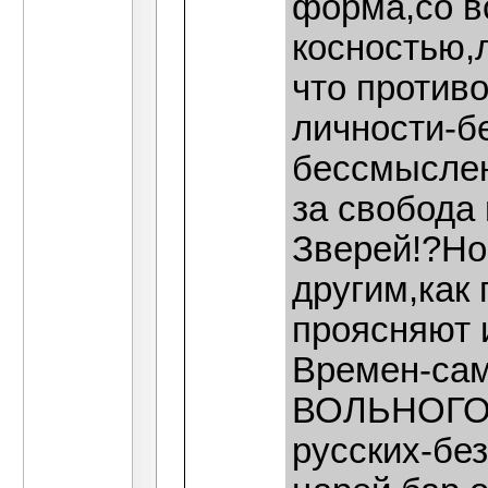
форма,со в
косностью,
что против
личности-бе
бессмыслен
за свобода 
Зверей!?Но
другим,как 
проясняют 
Времен-сам
ВОЛЬНОГО 
русских-без