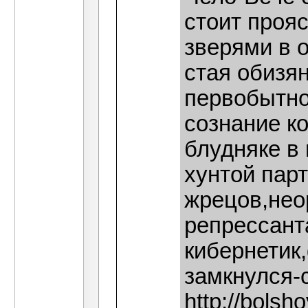
стоит проя
зверями в 
стая обизя
первобытно
сознание к
блудняке в 
хунтой пар
жрецов,нео
репрессант
кибернетик,
замкнулся-
http://bols