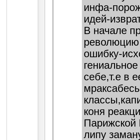
инфа-порож
идей-извра
В начале п
революцию 
ошибку-исхо
гениальное
себе,т.е в 
мраксабесы
классы,кап
коня реакц
Парижской 
липу заман