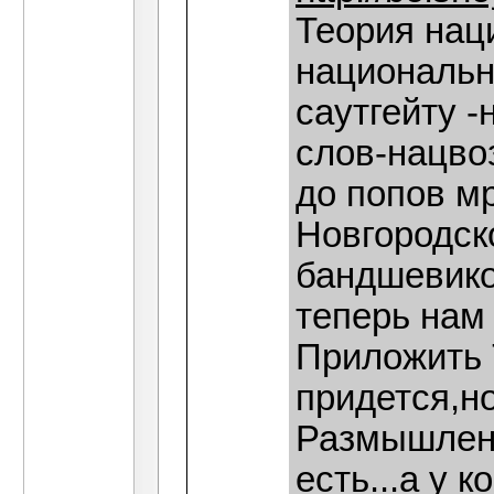
Теория нац
национальн
саутгейту -
слов-нацво
до попов м
Новгородск
бандшевико
теперь нам
Приложить 
придется,н
Размышлению
есть...а у 