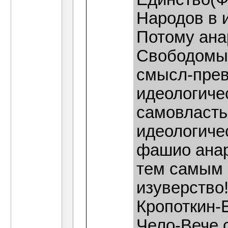
Народов в 
Потому ана
Свободомыс
смысл-прев
идеологиче
самовласть
идеологиче
фашио анар
тем самым 
изуверство
Кропоткин-
Чело-Вече 