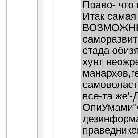
Право- что
Итак самая
ВОЗМОЖНЫХ
саморазвит
стада обиз
хунт неожр
манархов,ге
самоволаст
все-та же'-
ОпиУмами"
дезинформат
праведнико