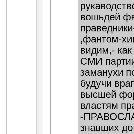
рукаводств
вошьдей фв
праведники
,фантом-хим
видим,- ка
СМИ партии
заманухи п
будучи вра
высшей фор
властям пр
-ПРАВОСЛА
знавших до