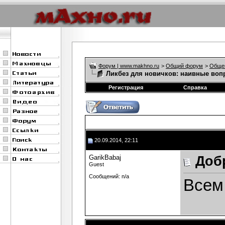
Форум | www.makhno.ru
>
Общий форум
>
Обще
Ликбез для новичков: наивные вопр
Регистрация
Справка
20.09.2014, 22:11
GarikBabaj
Доб
Guest
Сообщений: n/a
Всем