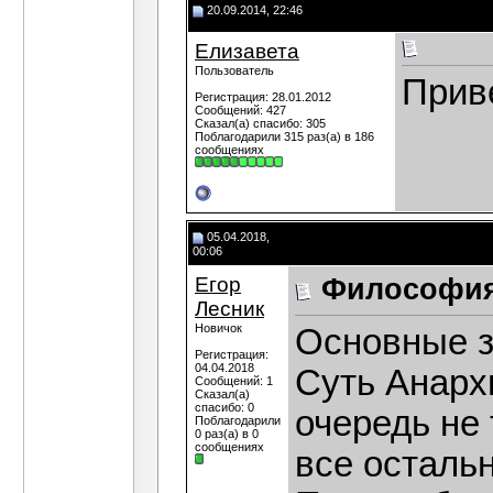
20.09.2014, 22:46
Елизавета
Пользователь
Приве
Регистрация: 28.01.2012
Сообщений: 427
Сказал(а) спасибо: 305
Поблагодарили 315 раз(а) в 186
сообщениях
05.04.2018,
00:06
Егор
Философия
Лесник
Новичок
Основные з
Регистрация:
04.04.2018
Суть Анарх
Сообщений: 1
Сказал(а)
спасибо: 0
очередь не 
Поблагодарили
0 раз(а) в 0
сообщениях
все осталь