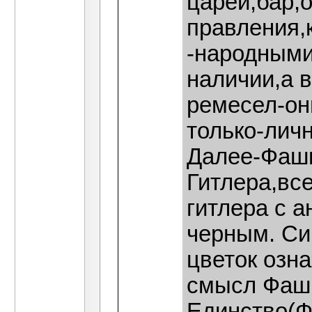
царей,бар,
правления,
-народными
наличии,а в
ремесел-о
только-лич
Далее-Фаши
Гитлера,вс
гитлера с 
черным. Си
цветок озн
смысл Фаши
Единство(Ф