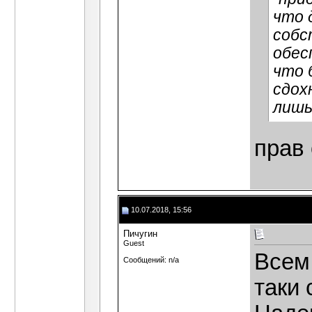
что 
собс
обес
что 
сдох
лишь
прав 
10.07.2018, 15:56
Пичугин
Guest
Всем 
Сообщений: n/a
таки