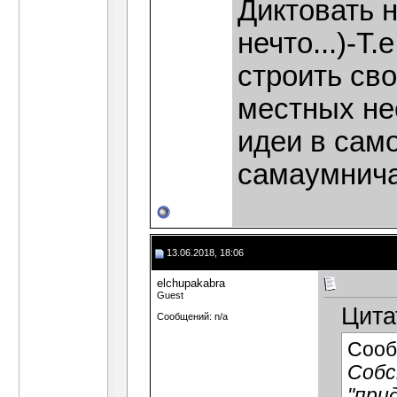
Диктовать 
нечто...)-Т
строить св
местных не
идеи в сам
самаумнич
13.06.2018, 18:06
elchupakabra
Guest
Цита
Сообщений: n/a
Сооб
Собс
"при