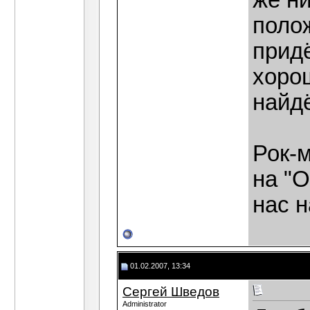
же ни
поло
прид
хоро
найд
Рок-м
на "
нас н
01.02.2007, 13:34
Сергей Шведов
Administrator