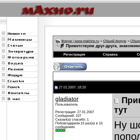
Форум | www.makhno.ru
>
Общий форум
>
Обще
Приветствуем друг-друга, знакомим
Регистрация
Справка
С
27.01.2007, 18:20
gladiator
При
Пользователь
тут
Регистрация: 27.01.2007
Сообщений: 107
Сказал(а) спасибо: 1
Ну ш
Поблагодарили 15 раз(а) в 10
сообщениях
попол