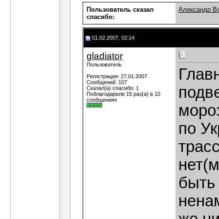
Пользователь сказал
Александр В
cпасибо:
01.02.2007, 02:14
gladiator
Пользователь
Главн
Регистрация: 27.01.2007
Сообщений: 107
подве
Сказал(а) спасибо: 1
Поблагодарили 15 раз(а) в 10
сообщениях
моро
по Ук
трас
нет(м
быть
ненам