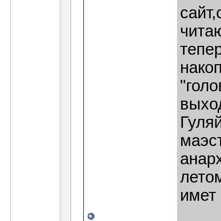
сайт
читаю
тепе
накоп
"гол
выхо
Гуляй
маэс
анарх
лето
имет 