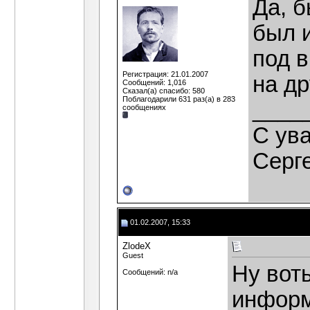
Да, б
был 
под в
Регистрация: 21.01.2007
на др
Сообщений: 1,016
Сказал(а) спасибо: 580
Поблагодарили 631 раз(а) в 283
____
сообщениях
C ув
Серг
01.02.2007, 15:33
ZlodeX
Guest
Ну воть
Сообщений: n/a
информ