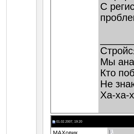
С реги
пробле
______
Стройс
Мы ана
Кто по
Не зна
Ха-ха-
01.02.2007, 19:20
МАХовик