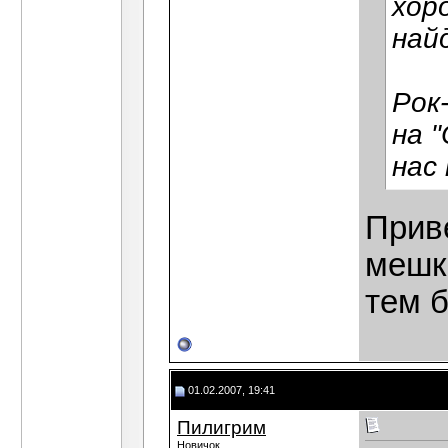
хор
най
Рок
на 
нас 
Приве
мешк
тем б
01.02.2007, 19:41
Пилигрим
Новичок