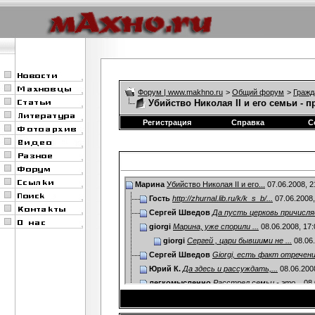
Форум | www.makhno.ru
>
Общий форум
>
Гражд
Убийство Николая ΙΙ и его семьи - 
Регистрация
Справка
С
Марина
Убийство Николая ΙΙ и его...
07.06.2008,
2
Гость
http://zhurnal.lib.ru/k/k_s_b/...
07.06.2008
Сергей Шведов
Да пусть церковь причисля
giorgi
Марина, уже спорили ...
08.06.2008,
17:
giorgi
Сергей , цари бывшими не ...
08.06
Сергей Шведов
Giorgi, есть факт отречения
Юрий К.
Да здесь и рассуждать,...
08.06.200
легкомысленно
Расстрел семьи - это...
08.
Юрий К.
Это все лирика... Поступили...
08.0
легкомысленно
Не вопрос. Зверство - л