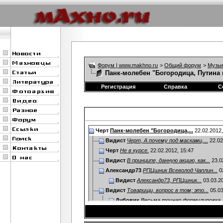
Форум | www.makhno.ru
>
Общий форум
>
Музы
Панк-молебен "Богородица, Путина 
Регистрация
Справка
С
Черт
Панк-молебен "Богородица,...
22.02.2012
Видист
Черт, А почему под масками,...
22.02
Черт
Не в курсе.
22.02.2012,
15:47
Видист
В принципе, данную акцию, как...
23.0
Александр73
РПЦшник Всеволод Чаплин...
0
Видист
Александр73, РПЦшник...
03.03.2
Видист
Товарищи, вопрос в том; это...
05.03
Дубовик
Весьма точная формулировка.
Черт
Пока удалил сообщения мягко ,...
06
Александр73
Брат Видист - смотри по...
06