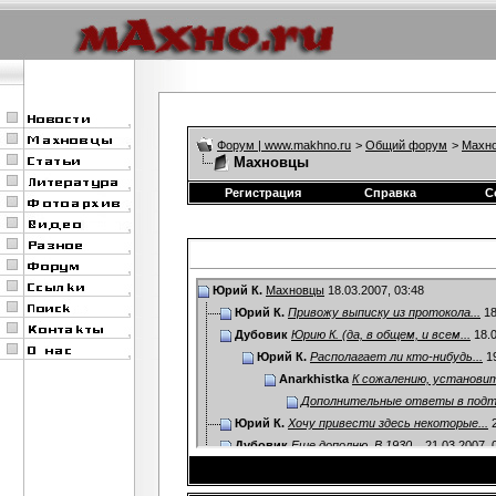
Форум | www.makhno.ru
>
Общий форум
>
Махно
Махновцы
Регистрация
Справка
С
Юрий К.
Махновцы
18.03.2007,
03:48
Юрий К.
Привожу выписку из протокола...
18
Дубовик
Юрию К. (да, в общем, и всем...
18.0
Юрий К.
Располагает ли кто-нибудь...
19
Anarkhistka
К сожалению, установит
Дополнительные ответы в под
Юрий К.
Хочу привести здесь некоторые...
2
Дубовик
Еще дополню. В 1930...
21.03.2007,
Юрий К.
Отлично! Со своей стороны...
2
Дубовик
А не встречались ли вам...