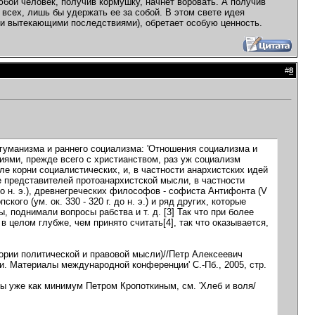
бой человек, получив кормушку, начнет воровать. А получив
 всех, лишь бы удержать ее за собой. В этом свете идея
ми вытекающими последствиями), обретает особую ценность.
#
8
гуманизма и раннего социализма: 'Отношения социализма и
иями, прежде всего с христианством, раз уж социализм
ле корни социалистических, и, в частности анархистских идей
ве представителей протоанархистской мысли, в частности
г. до н. э.), древнегреческих философов - софиста Антифонта (V
пского (ум. ок. 330 - 320 г. до н. э.) и ряд других, которые
 поднимали вопросы рабства и т. д. [3] Так что при более
в целом глубже, чем принято считать[4], так что оказывается,
тории политической и правовой мысли)//Петр Алексеевич
и. Материалы международной конференции' С.-Пб., 2005, стр.
ны уже как минимум Петром Кропоткиным, см. 'Хлеб и воля/