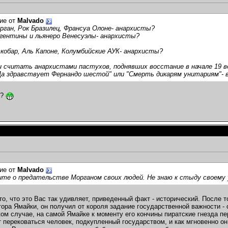
ие от
Malvado
рган, Рок Бразилец, Франсуа Олоне- анархисты?
ргентины и льянеро Венесуэлы- анархисты?
кобар, Аль Капоне, Колумбийские АУК- анархисты?
 считать анархистами пастухов, поднявших восстание в начале 19 ве
Да здравствует Фернандо шестой" или "Смерть дикарям унитариям"- 
т?
ие от
Malvado
ите о предательстве Морганом своих людей. Не знаю к стыду своему
то, что это Вас так удивляет, приведенный факт - исторический. После т
тора Ямайки, он получил от короля задание государственной важности - 
ком случае, на самой Ямайке к моменту его кончины пиратские гнезда п
 перековаться человек, подкупленный государством, и как мгновенно он