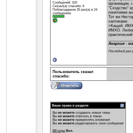
Сообщений: 320
органиации, 
Сказал(а) спасибо: 6
"Сходство" к
Поблагодарили 35 раз(а) в 24
понятиями ан
сообщениях
Тот же Несто
хаотиками.
>Кащей. ИМХО
ИМХО. Любой 
практический
___________
Анархия - м
Последний раз 
Пользователь сказал
cпасибо:
Ваши права в разделе
Вы
не можете
создавать новые темы
Вы
не можете
отвечать в темах
Вы
не можете
прикреплять вложения
Вы
не можете
редактировать свои сообщения
BB коды
Вкл.