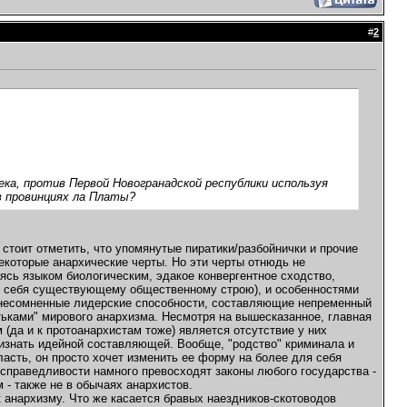
#
2
ка, против Первой Новогранадской республики используя
в провинциях ла Платы?
 стоит отметить, что упомянутые пиратики/разбойнички и прочие
екоторые анархические черты. Но эти черты отнюдь не
ясь языком биологическим, эдакое конвергентное сходство,
е себя существующему общественному строю), и особенностями
с несомненные лидерские способности, составляющие непременный
атьками" мирового анархизма. Несмотря на вышесказанное, главная
(да и к протоанархистам тоже) является отсутствие у них
ризнать идейной составляющей. Вообще, "родство" криминала и
асть, он просто хочет изменить ее форму на более для себя
справедливости намного превосходят законы любого государства -
- также не в обычаях анархистов.
 к анархизму. Что же касается бравых наездников-скотоводов