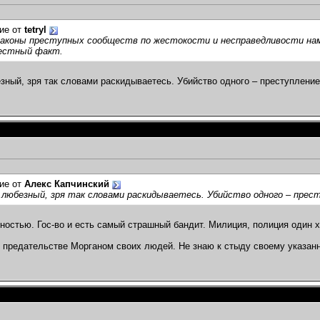
ие от
tetryl
законы преступных сообществ по жестокости и несправедливости нам
естный факт.
зный, зря так словами раскидываетесь. Убийство одного – преступление
ие от
Алекс Капчинский
любезный, зря так словами раскидываетесь. Убийство одного – прес
ностью. Гос-во и есть самый страшный бандит. Милиция, полиция один х
 предательстве Морганом своих людей. Не знаю к стыду своему указан