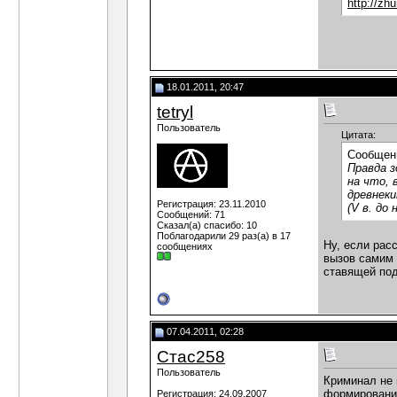
http://zhu
18.01.2011, 20:47
tetryl
Пользователь
Цитата:
Сообщен
Правда з
на что, 
древнеки
Регистрация: 23.11.2010
(V в. до 
Сообщений: 71
Сказал(а) спасибо: 10
Поблагодарили 29 раз(а) в 17
Ну, если рас
сообщениях
вызов самим 
ставящей под
07.04.2011, 02:28
Стас258
Пользователь
Криминал не 
формирования
Регистрация: 24.09.2007