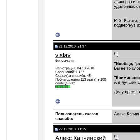
льяносов и п
удаленных от
P. S. Кстати
подвергнув и
21.12.2010, 21:37
vislav
Форумчанин
"Вообще, "р
Вы не то сло
Регистрация: 04.10.2010
Сообщений: 1,127
Сказал(а) спасибо: 45
"Криминалит
Поблагодарили 113 раз(а) в 100
А в лучшем с
сообщениях
___________
Делу время, 
Пользователь сказал
Алекс Капчи
cпасибо:
22.12.2010, 11:15
Алекс Капчинский