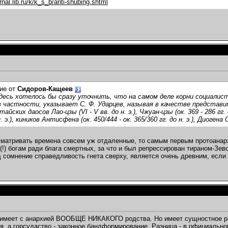
rnal.lib.ru/k/k_s_b/anti-shubing.shtml
ие от
Сидоров-Кащеев
десь хотелось бы сразу уточнить, что на самом деле корни социалист
в частности, указывает С. Ф. Ударцев, называя в качестве предста
тайских даосов Лао-цзы (VI - V вв. до н. э.), Чжуан-цзы (ок. 369 - 286 
н. э.), киников Антисфена (ок. 450/444 - ок. 365/360 гг. до н. э.), Диогена 
сматривать времена совсем уж отдаленные, то самым первым протоанар
(!) богам ради блага смертных, за что и был репрессирован тираном-Зев
 сомнение справедливость гнета сверху, является очень древним, если
имеет с анархией ВООБЩЕ НИКАКОГО родства. Но имеет сущностное род
, а горсудаство - законное бандформирование. Разница - в официальном