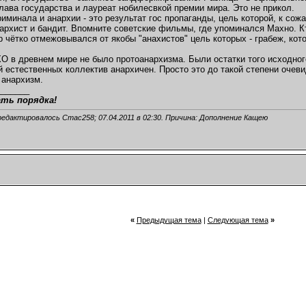
глава государства и лауреат нобилесвкой премии мира. Это не прикол.
риминала и анархии - это результат гос пропаганды, цель которой, к сож
архист и бандит. Впомните советские фильмы, где упоминался Махно. Кт
р чётко отмежовывался от якобы "анахистов" цель которых - грабеж, к
 в древнем мире не было протоанархизма. Были остатки того исходног
естественных коллектив анархичен. Просто это до такой степени очеви
 анархизм.
_______
ать порядка!
редактировалось Стас258; 07.04.2011 в
02:30
. Причина: Дополнение Кащею
«
Предыдущая тема
|
Следующая тема
»