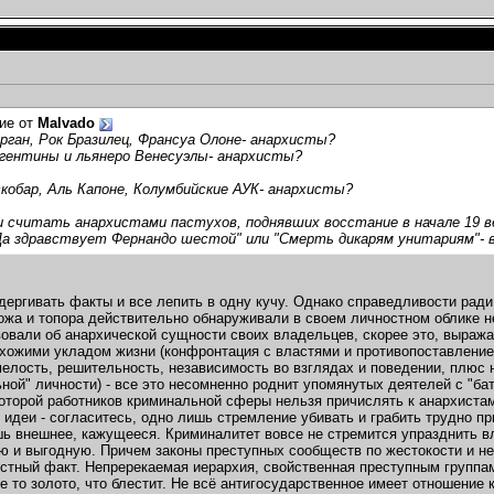
ие от
Malvado
рган, Рок Бразилец, Франсуа Олоне- анархисты?
ргентины и льянеро Венесуэлы- анархисты?
кобар, Аль Капоне, Колумбийские АУК- анархисты?
 считать анархистами пастухов, поднявших восстание в начале 19 ве
Да здравствует Фернандо шестой" или "Смерть дикарям унитариям"- 
дергивать факты и все лепить в одну кучу. Однако справедливости ради
ожа и топора действительно обнаруживали в своем личностном облике н
овали об анархической сущности своих владельцев, скорее это, выража
хожими укладом жизни (конфронтация с властями и противопоставлени
мелость, решительность, независимость во взглядах и поведении, плю
ьной" личности) - все это несомненно роднит упомянутых деятелей с "б
которой работников криминальной сферы нельзя причислять к анархистам 
 идеи - согласитесь, одно лишь стремление убивать и грабить трудно п
шь внешнее, кажущееся. Криминалитет вовсе не стремится упразднить вл
ю и выгодную. Причем законы преступных сообществ по жестокости и не
стный факт. Непререкаемая иерархия, свойственная преступным группам 
се то золото, что блестит. Не всё антигосударственное имеет отношение