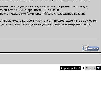
алению, почти достигнутая, это поставить равентство между
о он там? Убийца, грабитель. А в жизни.
оторые в платформе Архинова - МАхно справедливо названы
о анархизма, в котором живут люди, предоставленные сами себе.
дно всем, что люди даже не думают, что их поведение и есть
Страница 1 из 3
1
2
3
>