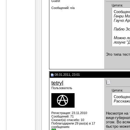
Guest
Цитата:
Сообщений: n/a
Сообщен
Генри Мо
Гаучо А
Пабло Эс
Можно ли
лозунг "
Это типа тес
08.01.2011, 23:01
tetryl
Пользователь
Цитата:
Сообщен
Расскаж
Регистрация: 23.11.2010
Несмотря на 
Сообщений: 71
вице-губерна
Сказал(а) спасибо: 10
этом. Во вся
Поблагодарили 29 раз(а) в 17
быстро может
сообщениях