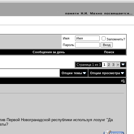
Имя
Запомнить?
Пароль
Сообщения за день
Поиск
Страница 1 из 3
1
2
3
>
Опции темы
Опции просмотра
#
1
тив Первой Новогранадской республики используя лозунг "Да
латы?