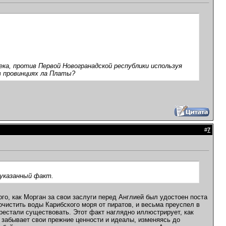
ка, против Первой Новогранадской республики используя
в провинциях ла Платы?
#
7
 указанный факт.
ого, как Морган за свои заслуги перед Англией был удостоен поста
очистить воды Карибского моря от пиратов, и весьма преуспел в
ерестали существовать. Этот факт наглядно иллюстрирует, как
 забывает свои прежние ценности и идеалы, изменяясь до