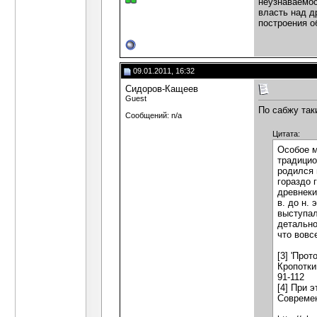
неузнаваемос
власть над д
построения о
09.01.2011, 16:32
Сидоров-Кащеев
Guest
По сабжу так
Сообщений: n/a
Цитата:
Особое м
традицио
родился 
гораздо 
древнеки
в. до н. 
выступал
детально
что вовс
[3] 'Про
Кропотки
91-112
[4] При 
Современ