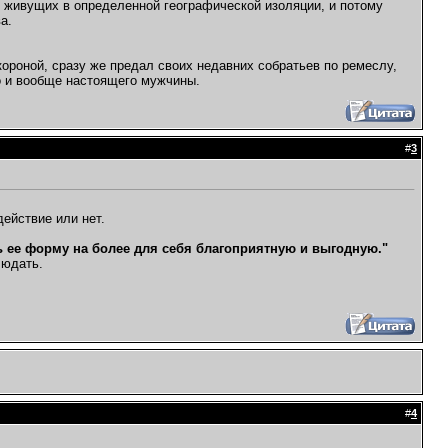
, живущих в определенной географической изоляции, и потому
а.
короной, сразу же предал своих недавних собратьев по ремеслу,
но и вообще настоящего мужчины.
#
3
действие или нет.
ь ее форму на более для себя благоприятную и выгодную."
людать.
#
4