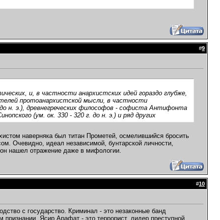
#
9
ических, и, в частности анархистских идей гораздо глубже,
вителей протоанархистской мысли, в частности
гг. до н. э.), древнегреческих философов - софиста Антифонта
Синопского (ум. ок. 330 - 320 г. до н. э.) и ряд других
хистом наверняка был титан Прометей, осмелившийся бросить
сом. Очевидно, идеал независимой, бунтарской личности,
 он нашел отражение даже в мифологии.
#
10
ство с государство. Криминал - это незаконные банд
 признании. Ясир Арафат - это террорист, лидер преступной