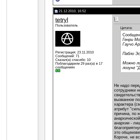
21.12.2010, 16:52
tetryl
Пользователь
Цитата:
Сообщен
Генри Мо
Гаучо А
Регистрация: 23.11.2010
Пабло Эс
Сообщений: 71
Сказал(а) спасибо: 10
Можно ли
Поблагодарили 29 раз(а) в 17
сообщениях
лозунг "
Не надо пере
сотрудники н
свидетельств
вызванное по
характера (с
атрибут "сил
причина, по 
анархической
анархии - ли
благоприятну
это общеизве
Короче, не в