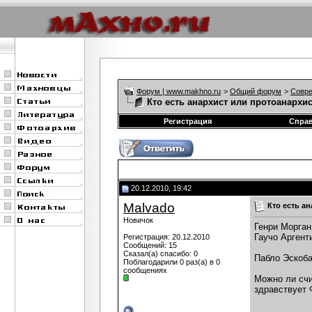
Форум | www.makhno.ru
>
Общий форум
>
Совре
Кто есть анархист или протоанархи
Регистрация
Спра
20.12.2010, 19:42
Malvado
Кто есть а
Новичок
Генри Морган
Гаучо Аргент
Регистрация: 20.12.2010
Сообщений: 15
Сказал(а) спасибо: 0
Пабло Эскоба
Поблагодарили 0 раз(а) в 0
сообщениях
Можно ли счи
здравствует 