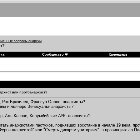
менные вопросы анархии
ст?
вка
Сообщество
Календарь
нархист или протоанархист?
, Рок Бразилец, Франсуа Олоне- анархисты?
ины и льянеро Венесуэлы- анархисты?
р, Аль Капоне, Колумбийские АУК- анархисты?
тать анархистами пастухов, поднявших восстание в начале 19 века, про
Фернандо шестой" или "Смерть дикарям унитариям"- в провинциях ла П