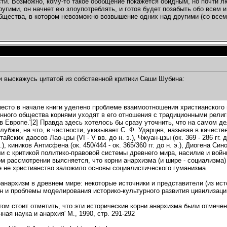
ти. Возможно, кому-то такое обобщение покажется обидным, но почти лю
ругими, он начнет ею злоупотреблять, и готов будет позабыть обо всем и
бщества, в котором невозможно возвышение одних над другими (со все
и выскажусь цитатой из собственной критики Саши Шубина:
есто в начале книги уделено проблеме взаимоотношения христианского 
нного общества корнями уходят в его отношения с традиционными религ
в Европе.'[2] Правда здесь хотелось бы сразу уточнить, что на самом де
глубже, на что, в частности, указывает С. Ф. Ударцев, называя в качест
тайских даосов Лао-цзы (VI - V вв. до н. э.), Чжуан-цзы (ок. 369 - 286 г
э.), киников Антисфена (ок. 450/444 - ок. 365/360 гг. до н. э.), Диогена Сино
и с критикой политико-правовой системы древнего мира, насилие и войны,
м рассмотрении выясняется, что корни анархизма (и шире - социализма) 
е не христианство заложило основы социалистического гуманизма.
тоанархизм в древнем мире: некоторые источники и представители (из ис
н и проблемы моделирования историко-культурного развития цивилизаци
этом стоит отметить, что эти исторические корни анархизма были отмече
ная наука и анархия' М., 1990, стр. 291-292