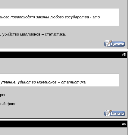
ного превосходят законы любого государства - это
, убийство миллионов – статистика.
#
5
тупление, убийство миллионов – статистика.
рен.
ный факт.
#
6