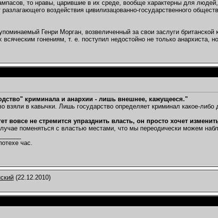
ампасов, то нравы, царившие в их среде, вообще характерны для людей
 разлагающего воздействия цивилизацованно-государственного обществ
, упоминаемый Генри Морган, возвеличенный за свои заслуги британской 
х всяческим гонениям, т. е. поступил недостойно не только анархиста, 
одство" криминала и анархии - лишь внешнее, кажущееся."
во взяли в кавычки. Лишь государство определяет криминал какое-либо 
ет вовсе не стремится упразднить власть, он просто хочет изменит
лучае поменяться с властью местами, что мы переодически можем наб
_______
потехе час.
нский
(22.12.2010)