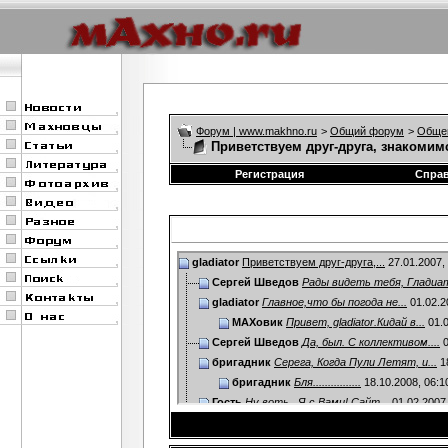
Форум | www.makhno.ru
>
Общий форум
>
Обще
Приветствуем друг-друга, знакомим
Регистрация
Спра
gladiator
Приветствуем друг-друга,...
27.01.2007,
Сергей Шведов
Рады видеть тебя, Гладиато
gladiator
Главное,что бы погода не...
01.02.2
МАХовик
Привет, gladiator.Кидай в...
01.0
Сергей Шведов
Да, был. С коллективом....
0
бригадник
Серега, Когда Пули Летят, и...
1
бригадник
Бля................
18.10.2008,
06:1
Гость
Ну воть...Я с Вами! Сайт...
01.02.2007
Пилигрим
привет Гладиатор .Гуляйполе...
0
МАХовик
Гладиатор, Галка и компания...
03.