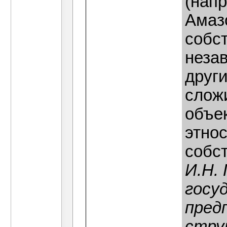
(нап
Амаз
собс
неза
други
слож
объе
этно
собст
И.Н.
госу
пред
струк