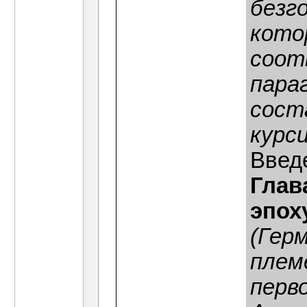
безг
кото
соот
пара
сост
курси
Введ
Глав
эпох
(Гер
плем
перв