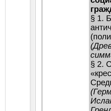
соци
граж
§ 1. 
анти
(поли
(Дре
симм
§ 2.
«кре
Средн
(Гер
Исла
Грен