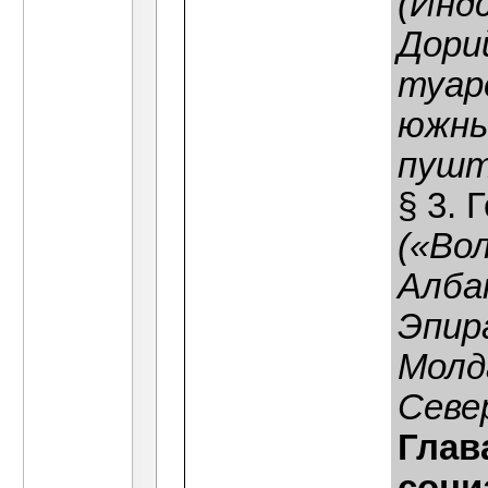
(Инд
Дори
туар
южны
пушт
§ 3.
(«Во
Алба
Эпир
Молд
Севе
Глав