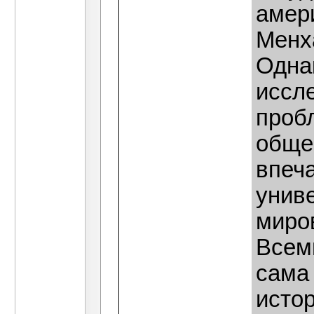
амер
Менх
Однак
иссл
проб
общес
впеч
унив
миро
Всем
сама
истор