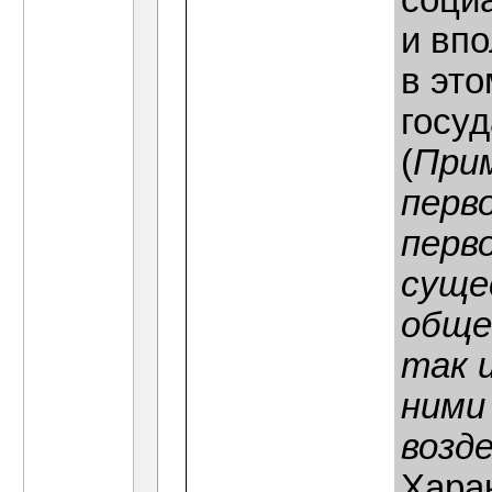
соци
и вп
в эт
госу
(
При
перв
перв
суще
обще
так 
ними
возд
Хара