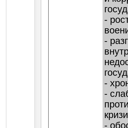
госу
- рос
воен
- раз
внут
недо
госуд
- хр
- сл
прот
кризи
- об