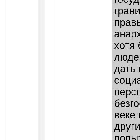
гран
прав
анар
хотя
люде
дать 
соци
перс
безг
веке 
друг
попы