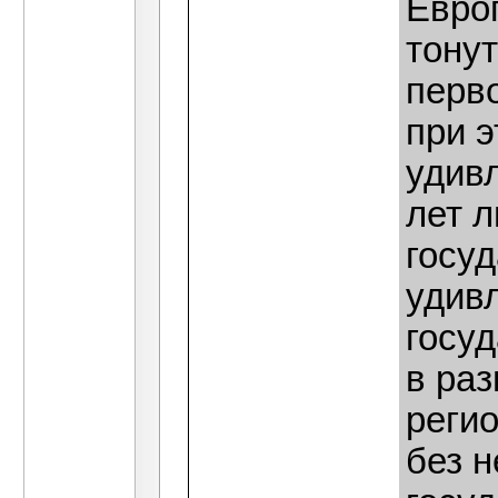
Европ
тонут
перв
при э
удивл
лет 
госу
удивл
госу
в ра
реги
без н