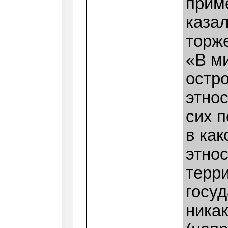
приме
казал
торж
«В м
остро
этнос
сих п
в как
этнос
терр
госуд
ника