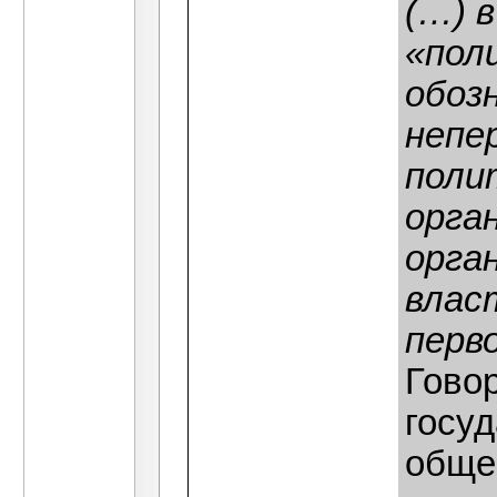
(…) 
«пол
обоз
непе
поли
орга
орга
влас
перв
Гово
госу
обще