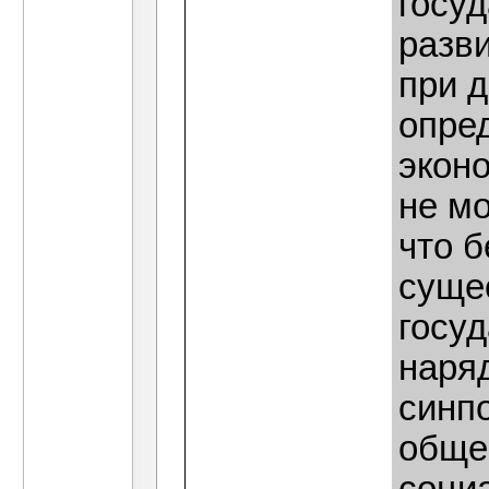
госуд
разв
при 
опре
эконо
не мо
что 
суще
госу
наря
синп
обще