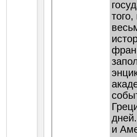
госу
того,
весь
истор
фран
запо
энцик
акаде
событ
Грец
дней
и Ам