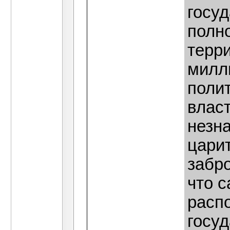
госу
полно
терр
милл
полит
влас
незна
царит
забр
что с
расп
госуд