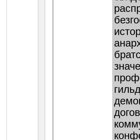
расп
безг
исто
анар
братс
знач
проф
гильд
демо
догов
комм
конфе