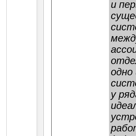
и пе
суще
сист
межд
ассо
отде
одно
сист
у ря
идеа
устр
рабо