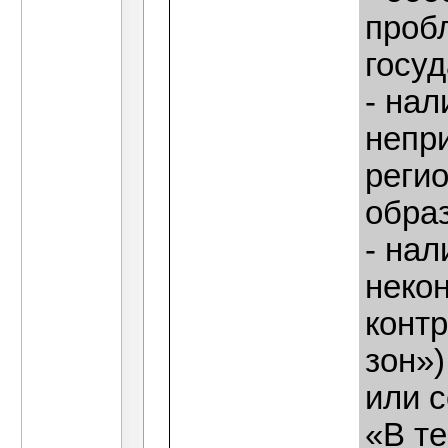
проб
госуд
- нал
непр
реги
обра
- нал
неко
конт
зон»
или 
«В т