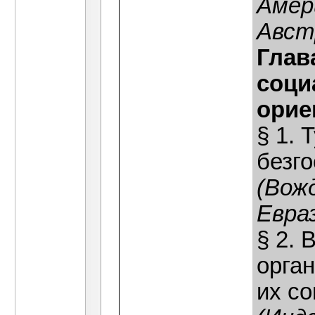
Амер
Авст
Глав
соци
орие
§ 1. 
безг
(Вож
Евраз
§ 2.
орга
их со