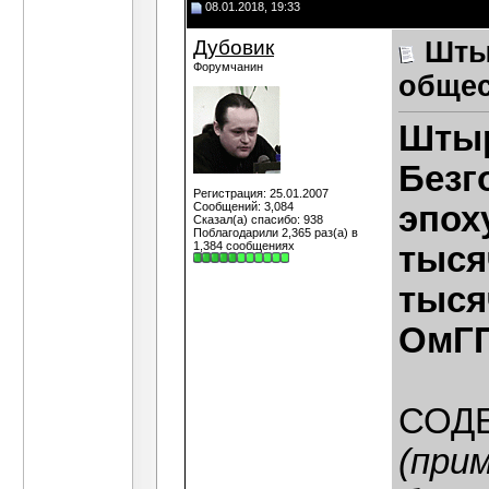
08.01.2018, 19:33
Дубовик
Шты
Форумчанин
общес
Штыр
Безг
Регистрация: 25.01.2007
Сообщений: 3,084
эпоху
Сказал(а) спасибо: 938
Поблагодарили 2,365 раз(а) в
1,384 сообщениях
тысяч
тысяч
ОмГПУ
СОД
(при