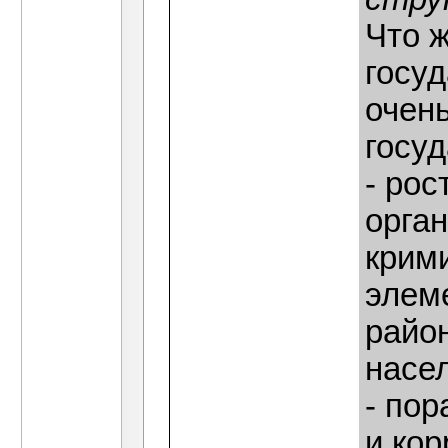
Что 
госуд
очен
госуд
- рос
орга
крими
элем
райо
насе
- по
и ко