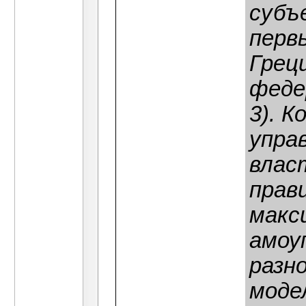
субъ
перв
Грец
феде
3). 
упра
влас
прав
макс
амоу
разн
моде