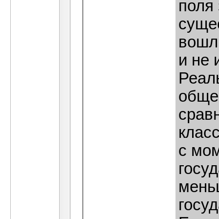
поля 
сущес
вошл
и не 
Реал
обще
срав
класс
с мо
госу
мень
госу