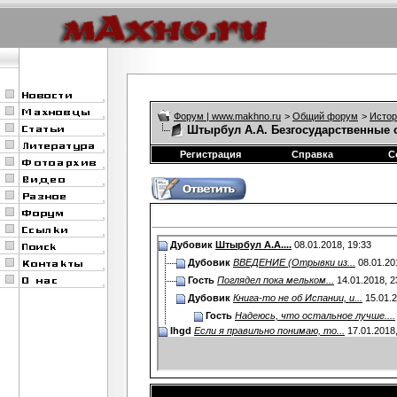
Форум | www.makhno.ru
>
Общий форум
>
Истор
Штырбул А.А. Безгосударственные 
Регистрация
Справка
С
Дубовик
Штырбул А.А....
08.01.2018,
19:33
Дубовик
ВВЕДЕНИЕ (Отрывки из...
08.01.20
Гость
Поглядел пока мельком...
14.01.2018,
2
Дубовик
Книга-то не об Испании, и...
15.01.
Гость
Надеюсь, что остальное лучше....
Ihgd
Если я правильно понимаю, то...
17.01.2018