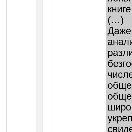
книге
(…)
Даже
анал
разл
безго
числе
обще
обще
широ
укреп
свиде