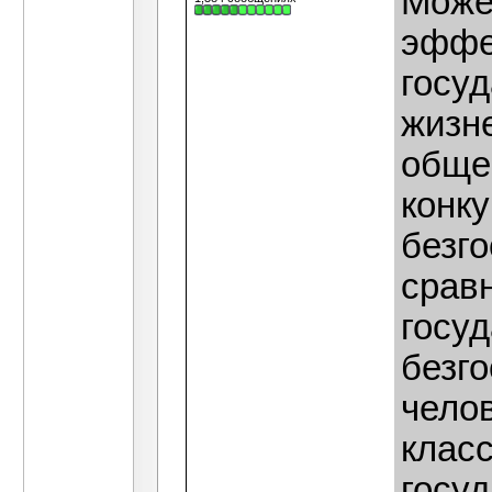
Може
эффе
госу
жизн
обще
конк
безг
срав
госу
безг
чело
клас
госуд