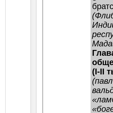
братс
(Фли
Инди
респ
Мада
Глав
обще
(I-II
(пав
валь
«лам
«бог