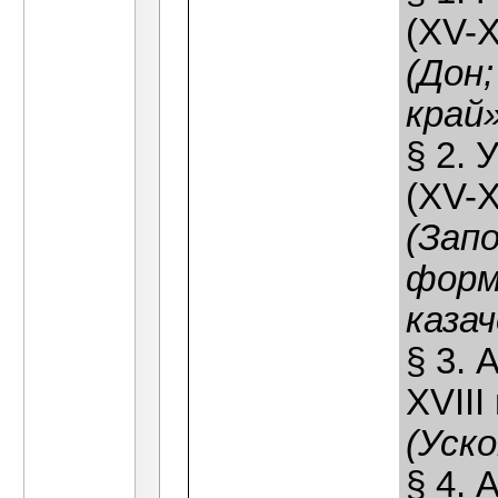
(ХV-Х
(Дон
край»
§ 2. 
(ХV-Х
(Зап
форм
казач
§ 3. 
ХVIII 
(Уско
§ 4. 