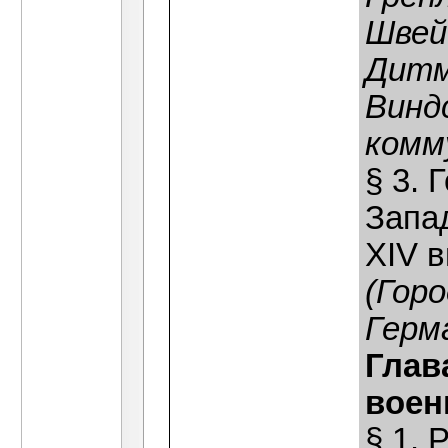
Швей
Дитм
Винд
комм
§ 3.
Запа
ХIV в
(Гор
Герм
Глав
воен
§ 1. 