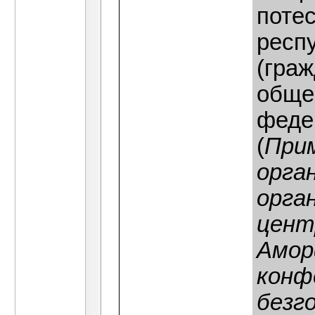
потес
респ
(гра
обще
федер
(
Прим
орга
орга
цент
Амор
конф
безг