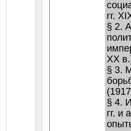
социа
гг. ХI
§ 2. 
полит
импе
ХХ в.
§ 3.
борь
(1917
§ 4.
гг. и
опыт