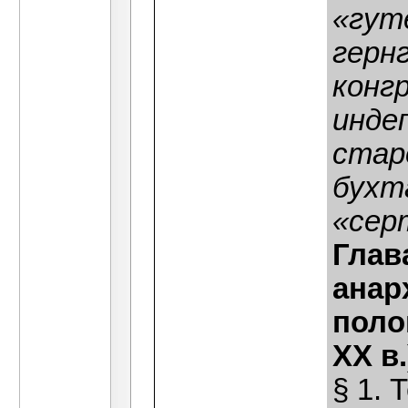
«гут
герн
конг
инде
стар
бухт
«сер
Глав
анар
поло
ХХ в.
§ 1. 