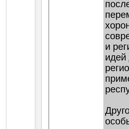
посл
пере
хоро
совр
и рег
идей
реги
прим
респ
Друг
особ