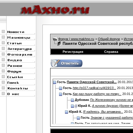
Форум | www.makhno.ru
>
Общий форум
>
Истор
Памяти Одесской Советской респуб
Регистрация
Справка
Гость
Памяти Одесской Советской...
20.01.201
Гость
http://s017.radikal.ru/i419/13...
20.01.201
Гость
Как раз пишу работу на тему...
20.01.
Дубовик
По Железнякову ничего не м
Юрий К.
А ничего другого (более-м
Юрий К.
Я надеюсь, Вы атамана...
20.01
Гость
Знаком с указанной работой
Гость
Так записывал же уже. Зачем...
Дополнительные ответы в под