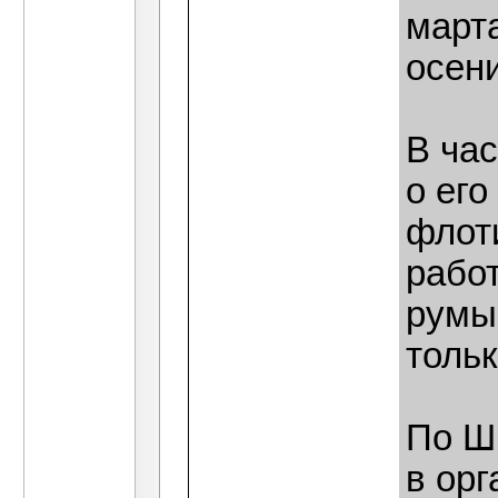
марта
осени
В час
о его
флот
работ
румын
тольк
По Ш
в орг