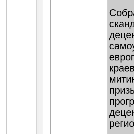
Собр
скан
деце
само
евро
крае
мити
приз
прог
деце
реги