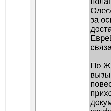
полаг
Одесс
за ос
дост
Евре
связа
По Ж
вызы
повес
прих
докум