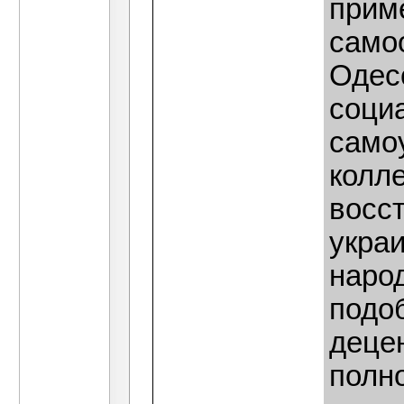
прим
само
Одес
социа
само
колле
восс
укра
народ
подо
деце
полн