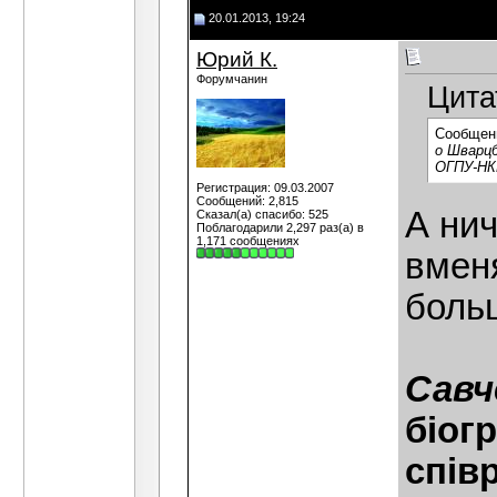
20.01.2013, 19:24
Юрий К.
Форумчанин
Цита
Сообщен
о Шварцб
ОГПУ-НК
Регистрация: 09.03.2007
Сообщений: 2,815
А нич
Сказал(а) спасибо: 525
Поблагодарили 2,297 раз(а) в
1,171 сообщениях
вмен
больш
Савч
біогр
спів