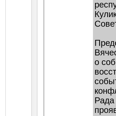
респу
Кули
Сове
Пред
Вяче
о со
восст
событ
конф
Рада
проя