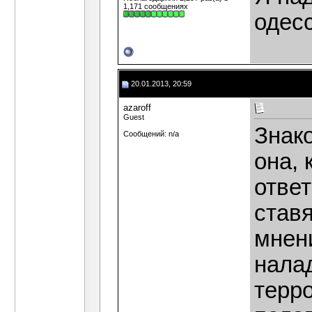
1,171 сообщениях
одес
20.01.2013, 20:59
azaroff
Guest
Знако
Сообщений: n/a
она, 
ответ
став
мнен
нала
терро