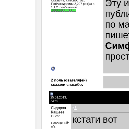
Эту 
Сказал(а) спасибо: 525
Поблагодарили 2,297 раз(а) в
1,171 сообщениях
публ
по м
пише
Симф
прост
2 пользователя(ей)
сказали cпасибо:
25.01.2013,
23:49
Сидоров-
Кащеев
Guest
кстати вот
Сообщений:
n/a