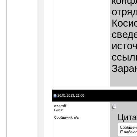
конф
отря
Коси
сведе
исто
ссыл
Зара
20.01.2013, 21:00
azaroff
Guest
Цита
Сообщений: n/a
Сообщен
Я надеюс