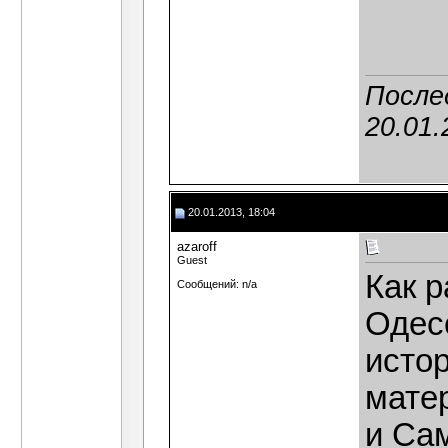
После
20.01.
20.01.2013, 18:04
azaroff
Guest
Как р
Сообщений: n/a
Одес
исто
мате
и Са