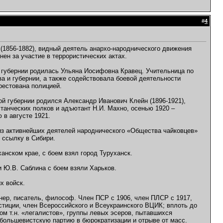
#
4
 (1856-1882), видный деятель анархо-народнического движения
ен за участие в террористических актах.
й губернии родилась Ульяна Иосифовна Кравец. Учительница по
а и губернии, а также содействовала боевой деятельности
рестована полицией.
ой губернии родился Александр Иванович Клейн (1896-1921),
танческих полков и адъютант Н.И. Махно, осенью 1920 –
 в августе 1921.
н из активнейших деятелей народнического «Общества чайковцев»
 ссылку в Сибири.
анском крае, с боем взял город Туруханск.
 Ю.В. Саблина с боем взяли Харьков.
х войск.
нер, писатель, философ. Член ПСР с 1906, член ПЛСР с 1917,
стиции, член Всероссийского и Всеукраинского ВЦИК; вплоть до
м т.н. «легалистов», группы левых эсеров, пытавшихся
 большевистскую партию в бюрократизации и отрыве от масс.