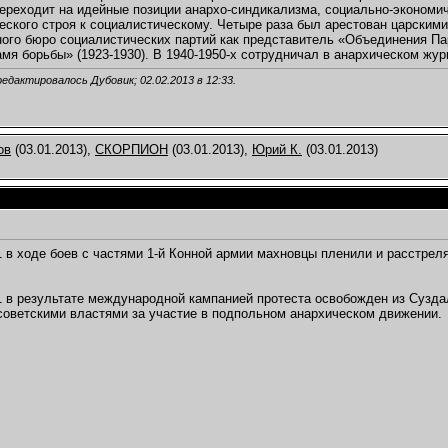
ереходит на идейные позиции анархо-синдикализма, социально-экономич
еского строя к социалистическому. Четыре раза был арестован царскими
го бюро социалистических партий как представитель «Объединения Па
мя борьбы» (1923-1930). В 1940-1950-х сотрудничал в анархическом жур
редактировалось Дубовик; 02.02.2013 в
12:33
.
ов
(03.01.2013),
СКОРПИОН
(03.01.2013),
Юрий К.
(03.01.2013)
1 в ходе боев с частями 1-й Конной армии махновцы пленили и расстрел
1 в результате международной кампанией протеста освобожден из Суздал
оветскими властями за участие в подпольном анархическом движении.