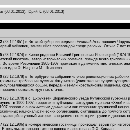
ов
(03.01.2013),
Юрий К.
(03.01.2013)
52
(23.12.1851) в Вятской губернии родился Николай Аполлонович Чаруши
первый чайковец, занявшийся пропагандой среди рабочих. Отбыл 7 лет ка
75
(23.12.1874) в Киеве родился Василий Григорьевич Янчевецкий (1874-
ветский писатель, автор исторических романов, прежде всего трилогии 
). Во время Революции 1905-1907 примыкал к движению мистических анар
ивал идеи Ф. Ницше и М. Штирнера.
79
(23.12.1878) в Петербурге на собрании членов революционных рабочи
граммные требования русских бакунистов (уничтожение существующего п
моуправляющихся общин, передачи земли крестьянским общинам, средст
 прошло несколько крупных стачек.
79
(23.12.1878) в с. Цхруквети Шорапанского уезда Кутаисской губернии 
мунист в 1900-1907, теоретик и публицист, сотрудник журнала «Хлеб и в
 1907 порвал с анархическим движением как сторонник грузинской национ
различных националистических организаций, скатившись до прямого со
 выдающийся ученый-историк, специалист по истории Грузии и древних ц
07
(22.12.1906) в номере киевской гостиницы произошел взрыв при изгото
 В результате взрыва тяжело ранена и арестована Ф.Х. Каплан.