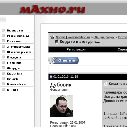
Форум | www.makhno.ru
>
Общий форум
>
Истор
Когда-то в этот день...
Регистрация
Спра
01.01.2013, 11:18
Дубовик
Когда-то в 
Форумчанин
Календарь со
Все даты дан
Дополнения и
1 января 184
рабочей орга
Регистрация: 25.01.2007
Сообщений: 3,084
1 января 186