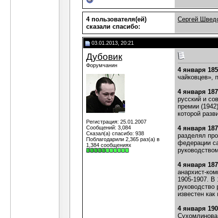
4 пользователя(ей)
Сергей Швед
сказали cпасибо:
03.01.2013, 20:21
Дубовик
Форумчанин
4 января 18
чайковцев», 
4 января 18
русский и со
премии (1942
которой разв
Регистрация: 25.01.2007
Сообщений: 3,084
4 января 18
Сказал(а) спасибо: 938
разделял про
Поблагодарили 2,365 раз(а) в
федерации са
1,384 сообщениях
руководством
4 января 18
анархист-ком
1905-1907. В
руководство 
известен как
4 января 19
Сухомлинова.