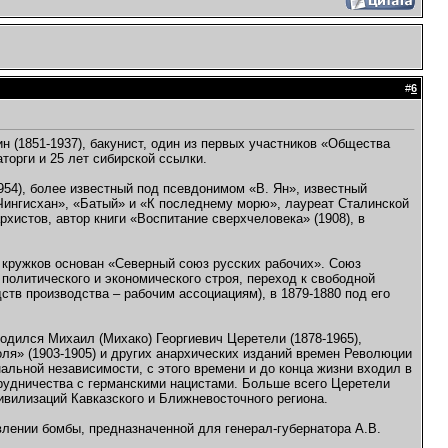
#
6
н (1851-1937), бакунист, один из первых участников «Общества
торги и 25 лет сибирской ссылки.
1954), более известный под псевдонимом «В. Ян», известный
«Чингисхан», «Батый» и «К последнему морю», лауреат Сталинской
хистов, автор книги «Воспитание сверхчеловека» (1908), в
х кружков основан «Северный союз русских рабочих». Союз
олитического и экономического строя, переход к свободной
в производства – рабочим ассоциациям), в 1879-1880 под его
родился Михаил (Михако) Георгиевич Церетели (1878-1965),
оля» (1903-1905) и других анархических изданий времен Революции
альной независимости, с этого времени и до конца жизни входил в
трудничества с германскими нацистами. Больше всего Церетели
ивилизаций Кавказского и Ближневосточного региона.
влении бомбы, предназначенной для генерал-губернатора А.В.