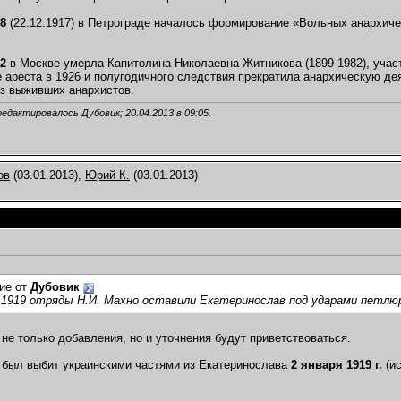
18
(22.12.1917) в Петрограде началось формирование «Вольных анархич
82
в Москве умерла Капитолина Николаевна Житникова (1899-1982), учас
е ареста в 1926 и полугодичного следствия прекратила анархическую де
з выживших анархистов.
редактировалось Дубовик; 20.04.2013 в
09:05
.
ов
(03.01.2013),
Юрий К.
(03.01.2013)
ие от
Дубовик
 1919 отряды Н.И. Махно оставили Екатеринослав под ударами петлюр
 не только добавления, но и уточнения будут приветствоваться.
был выбит украинскими частями из Екатеринослава
2 января 1919 г.
(ис