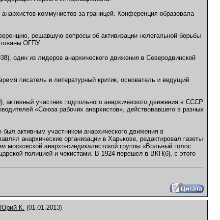
 анархистов-коммунистов за границей. Конференция образовала
нференцию, решавшую вопросы об активизации нелегальной борьбы
стованы ОГПУ.
38), один из лидеров анархического движения в Северодвинской
 время писатель и литературный критик, основатель и ведущий
0), активный участник подпольного анархического движения в СССР
ководителей «Союза рабочих анархистов», действовавшего в разных
Он был активным участником анархического движения в
лавлял анархические организации в Харькове, редактировал газеты
ем московской анархо-синдикалистской группы «Вольный голос
рской полицией и чекистами. В 1924 перешел в ВКП(б), с этого
Юрий К.
(01.01.2013)