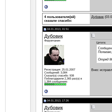
4 пользователя(ей)
Дубовик
(03.0
сказали cпасибо:
04.01.2013, 01:51
Дубовик
Форумчанин
Цитата:
Сообщен
Полагаю,
Отряд М
Регистрация: 25.01.2007
Внес исправл
Сообщений: 3,084
Сказал(а) спасибо: 938
Поблагодарили 2,365 раз(а) в
1,384 сообщениях
04.01.2013, 17:26
Дубовик