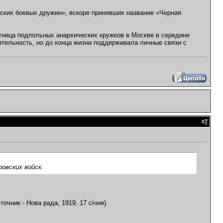
еских боевых дружин», вскоре принявших название «Черная
тница подпольных анархических кружков в Москве в середине
ятельность, но до конца жизни поддерживала личные связи с
#
7
овских войск.
точник - Нова рада, 1919, 17 січня).