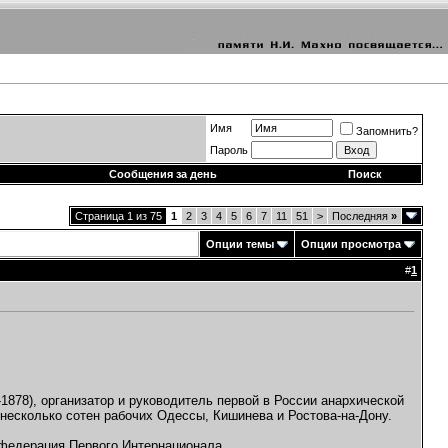
Имя
Запомнить?
Пароль
Сообщения за день
Поиск
Страница 1 из 75
1
2
3
4
5
6
7
11
51
>
Последняя
»
Опции темы
Опции просмотра
#
1
1878), организатор и руководитель первой в России анархической
 несколько сотен рабочих Одессы, Кишинева и Ростова-на-Дону.
 федерация Первого Интернационала.