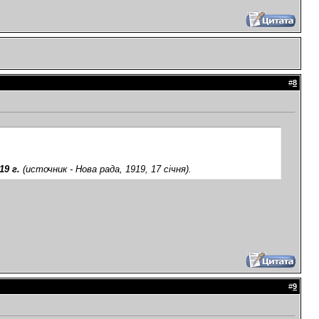
#
8
.
19 г.
(источник - Нова рада, 1919, 17 січня).
#
9