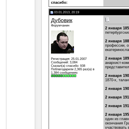
cпасибо:
03.01.2013, 20:19
Дубовик
Форумчанин
2 января 18
петербургски
2 января 18
профессии, о
екатериносла
2 января 18
Регистрация: 25.01.2007
Сообщений: 3,084
анархист-ком
Сказал(а) спасибо: 938
представител
Поблагодарили 2,365 раз(а) в
1,384 сообщениях
2 января 19
1870-х, тала
2 января 19
2 января 19
2 января 19
2 января 19
один из глав
окончания Гр
участвовать 