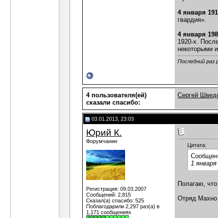
4 января 19
гвардия».
4 января 19
1920-х. Посл
некоторыми и
Последний раз 
4 пользователя(ей)
Сергей Швед
сказали cпасибо:
03.01.2013, 23:03
Юрий К.
Форумчанин
Цитата:
Сообщен
1 января
Полагаю, что
Регистрация: 09.03.2007
Сообщений: 2,815
Отряд Махно 
Сказал(а) спасибо: 525
Поблагодарили 2,297 раз(а) в
1,171 сообщениях