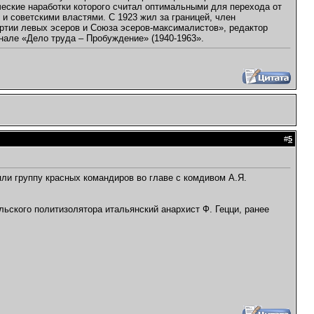
еские наработки которого считал оптимальными для перехода от
 и советскими властями. С 1923 жил за границей, член
ртии левых эсеров и Союза эсеров-максималистов», редактор
нале «Дело труда – Пробуждение» (1940-1963».
#
5
яли группу красных командиров во главе с комдивом А.Я.
ьского политизолятора итальянский анархист Ф. Гецци, ранее