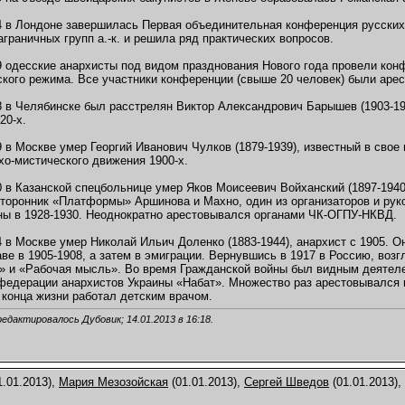
4 в Лондоне завершилась Первая объединительная конференция русских
граничных групп а.-к. и решила ряд практических вопросов.
9 одесские анархисты под видом празднования Нового года провели ко
ского режима. Все участники конференции (свыше 20 человек) были аре
8 в Челябинске был расстрелян Виктор Александрович Барышев (1903-19
20-х.
9 в Москве умер Георгий Иванович Чулков (1879-1939), известный в свое
хо-мистического движения 1900-х.
0 в Казанской спецбольнице умер Яков Моисеевич Войханский (1897-194
 сторонник «Платформы» Аршинова и Махно, один из организаторов и ру
ны в 1928-1930. Неоднократно арестовывался органами ЧК-ОГПУ-НКВД.
4 в Москве умер Николай Ильич Доленко (1883-1944), анархист с 1905. 
ве в 1905-1908, а затем в эмиграции. Вернувшись в 1917 в Россию, возг
» и «Рабочая мысль». Во время Гражданской войны был видным деятел
федерации анархистов Украины «Набат». Множество раз арестовывался ца
 конца жизни работал детским врачом.
редактировалось Дубовик; 14.01.2013 в
16:18
.
1.01.2013),
Мария Мезозойская
(01.01.2013),
Сергей Шведов
(01.01.2013),