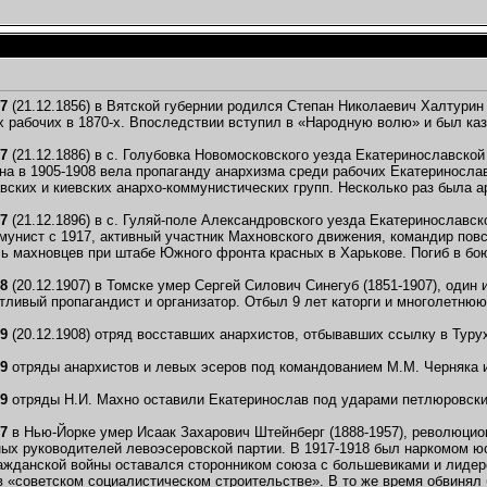
57
(21.12.1856) в Вятской губернии родился Степан Николаевич Халтурин
х рабочих в 1870-х. Впоследствии вступил в «Народную волю» и был казн
87
(21.12.1886) в с. Голубовка Новомосковского уезда Екатеринославско
на в 1905-1908 вела пропаганду анархизма среди рабочих Екатеринослав
вских и киевских анархо-коммунистических групп. Несколько раз была а
97
(21.12.1896) в с. Гуляй-поле Александровского уезда Екатеринославск
мунист с 1917, активный участник Махновского движения, командир повс
ь махновцев при штабе Южного фронта красных в Харькове. Погиб в бою
08
(20.12.1907) в Томске умер Сергей Силович Синегуб (1851-1907), оди
нтливый пропагандист и организатор. Отбыл 9 лет каторги и многолетнюю
09
(20.12.1908) отряд восставших анархистов, отбывавших ссылку в Турух
19
отряды анархистов и левых эсеров под командованием М.М. Черняка и
19
отряды Н.И. Махно оставили Екатеринослав под ударами петлюровски
57
в Нью-Йорке умер Исаак Захарович Штейнберг (1888-1957), революцио
ных руководителей левоэсеровской партии. В 1917-1918 был наркомом ю
ажданской войны оставался сторонником союза с большевиками и лидеро
в «советском социалистическом строительстве». В то же время обвинял