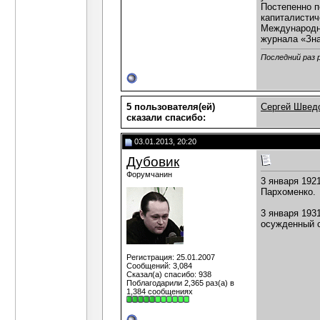
Постепенно п
капиталистич
Международно
журнала «Зна
Последний раз 
5 пользователя(ей)
Сергей Швед
сказали cпасибо:
03.01.2013, 20:20
Дубовик
Форумчанин
3 января 192
Пархоменко.
3 января 193
осужденный с
Регистрация: 25.01.2007
Сообщений: 3,084
Сказал(а) спасибо: 938
Поблагодарили 2,365 раз(а) в
1,384 сообщениях