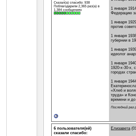
Сказал(а) спасибо: 938
Поблагодарили 2,365 раз(а) в
1 января 191
1,384 сообщениях
Федерацию за
1 января 192
против совет
1 января 193
губернии в 19
1 января 193
идеолог анар
1 января 194
1920-х-30-х,
городах стра
1 января 194
Екатериносла
«Хлеб и воля
труда» и Кон
времени и до
Последний раз 
6 пользователя(ей)
Елизавета
(0
сказали cпасибо: