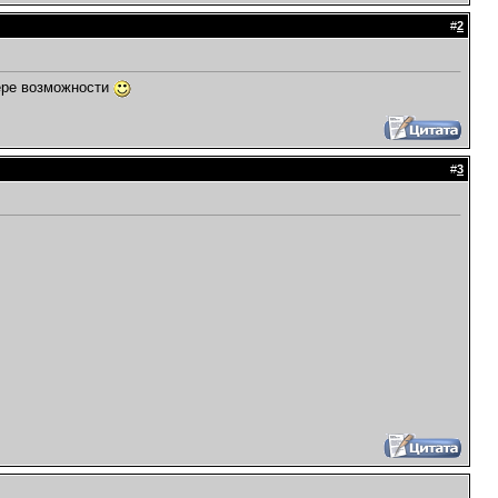
#
2
мере возможности
#
3