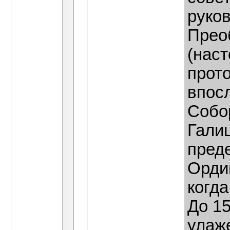
руко
Прео
(нас
прот
впос
Собор
Гали
пред
Ордин
когда
До 15
улаж