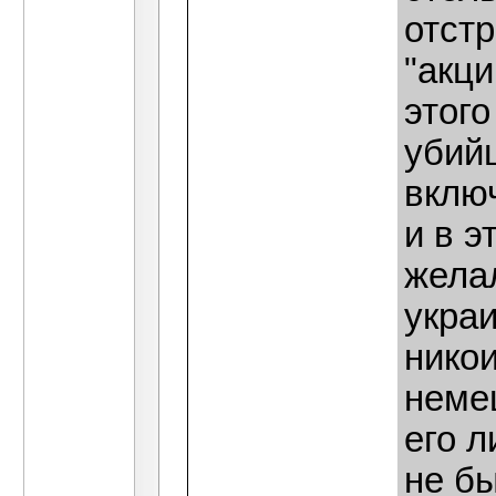
отст
"акци
этог
убийц
включ
и в 
жела
украи
нико
немец
его л
не бы