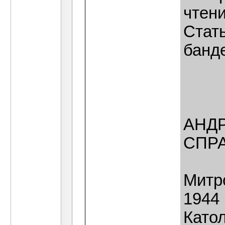
чтен
Стат
банд
АНД
СПР
Митр
1944 
Катол