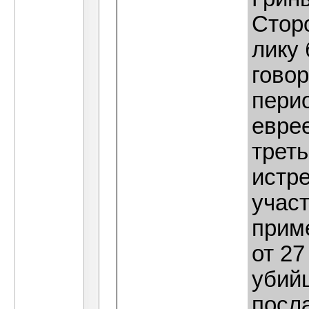
Стор
лику 
говор
перио
евре
треть
истре
участ
прим
от 27
убий
посл