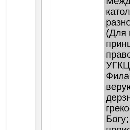
Межд
като
разн
(Для
принц
прав
УГКЦ
Фила
веру
дерзн
греко
Богу;
проис