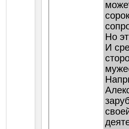
может
соро
сопр
Но эт
И ср
сторо
муже
Напр
Алекс
зару
своей
деят