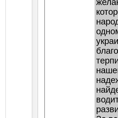
жела
кото
наро
одно
укра
благ
терпи
наше
надеж
найд
води
разви