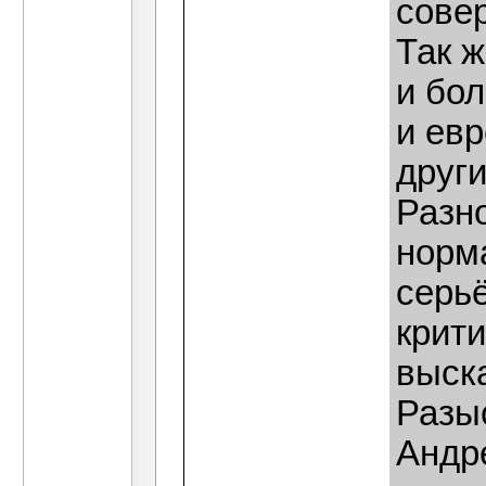
сове
Так 
и бол
и евр
други
Разн
норм
серь
крити
выск
Разы
Андр