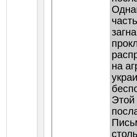
Однак
част
загна
прокл
распр
на а
укра
бесп
Этой
посла
Пись
столь