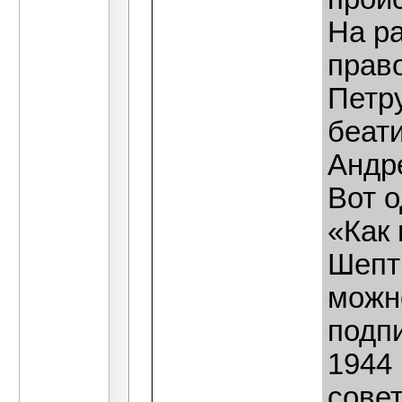
На р
прав
Петр
беат
Андр
Вот о
«Как
Шепт
можн
подп
1944 
совет