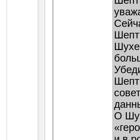
Шепт
уваж
Сейч
Шепт
Шухе
боль
Убед
Шепт
совет
данн
О Шу
«гер
и в р