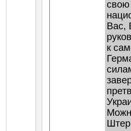
свою
наци
Вас,
руко
к са
Герм
сила
заве
претв
Укра
Можн
Штер