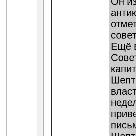
Он из
анти
отмет
сове
Ещё в
Сове
капи
Шепт
власт
неде
прив
пись