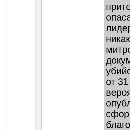
прите
опас
лидер
ника
митр
докум
убийс
от 31
веро
опуб
сфор
благ