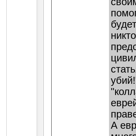
свои
помо
будет
никто
предс
циви
стат
убий!
"кол
еврей
прав
А ев