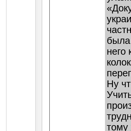
«Док
украи
част
была
него 
коло
пере
Ну чт
Учит
произ
труд
тому 