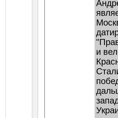
Андр
являе
Моск
датир
"Пра
и ве
Крас
Стали
побед
даль
запа
Укра