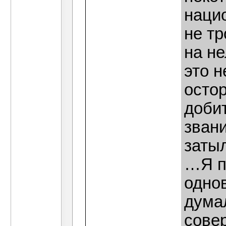
нацио
не тр
на н
это н
остор
доби
звани
заты
…Я п
однов
думал
сове