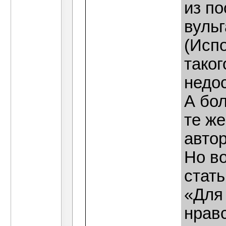
из п
вуль
(Исп
таког
недос
А бо
те же
автор
Но в
стать
«Для
нрав