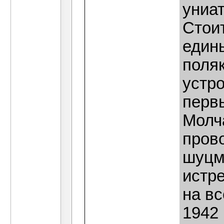
униат
Стоит
един
поляк
устр
перв
Молч
пров
шуцм
истре
на вс
1942