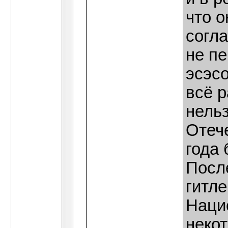
что 
согла
не пе
эсэсо
всё р
нельз
Отеч
года
Посл
гитле
Наци
некот