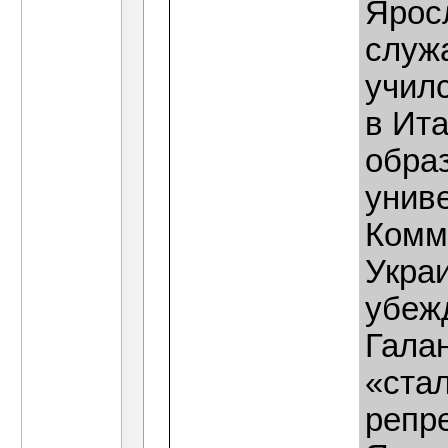
Ярос
служ
учил
в Ит
обра
униве
Комм
Украи
убеж
Гала
«стал
репр