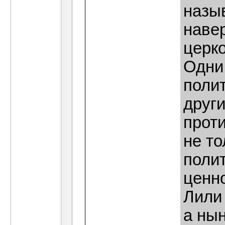
назыв
наве
церк
Одни
поли
друг
прот
не т
поли
ценн
Лили
а ны