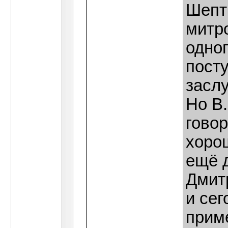
Шепти
митр
одног
посту
засл
Но В
гово
хоро
ещё 
Дмит
и сег
прим