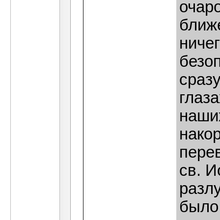
очар
ближе
ничег
безоп
сразу
глаз
наши
нако
пере
св. И
разл
было 