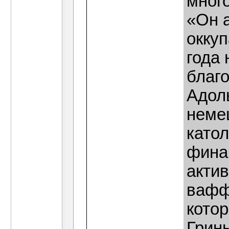
мног
«Он 
окку
года
благ
Адол
немец
катол
фина
актив
вафф
котор
Грин