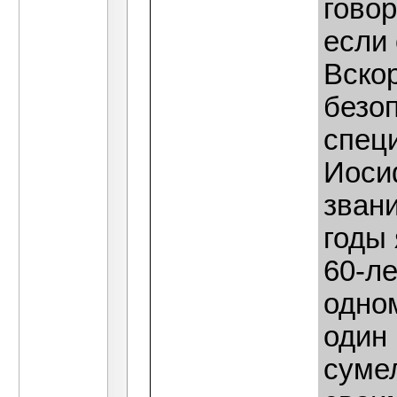
говор
если
Вско
безо
спец
Иоси
зван
годы
60-ле
одно
один
сумел