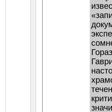
изве
«запи
докум
эксп
сомн
Гораз
Гаври
наст
храм
течен
крит
знач