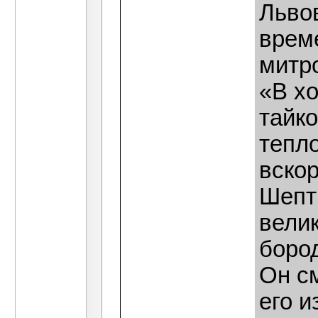
Львов
врем
митр
«В х
тайк
тепл
вскор
Шепт
вели
боро
Он см
его и