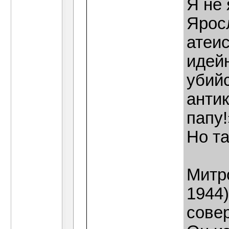
Я не
Ярос
атеис
идей
убийс
анти
папу
Но т
Митр
1944)
сове