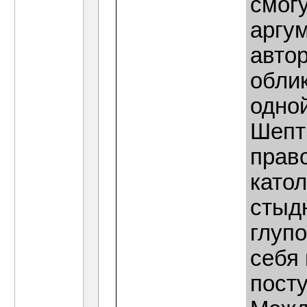
смогу
аргу
авто
облик
одно
Шепти
право
катол
стыдн
глуп
себя
пост