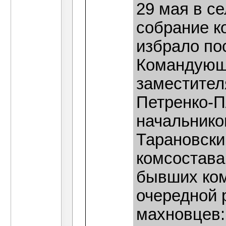
29 мая в с
собрание к
избрало по
Командующи
заместител
Петренко-П
начальнико
Тарановски
комсостава
бывших ком
очередной 
махновцев: