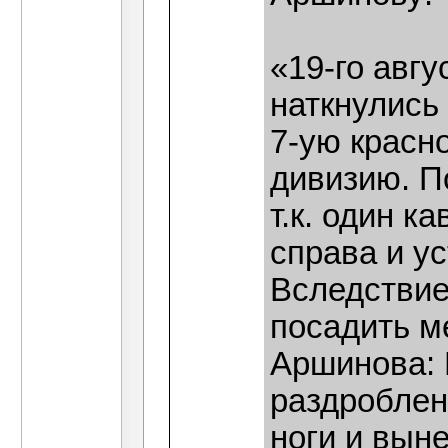
«19-го авгу
наткнулись
7-ую красн
дивизию. П
т.к. один к
справа и у
Вследствие
посадить м
Аршинова: 
раздроблен
ноги и выне