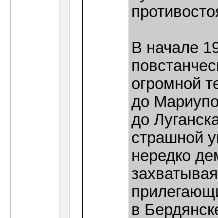
противосто
В начале 1
повстанчес
огромной т
до Мариупо
до Луганск
страшной у
нередко де
захватывая
прилегающи
в Бердянск