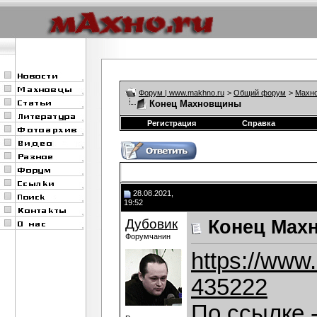
Форум | www.makhno.ru
>
Общий форум
>
Махно
Конец Махновщины
Регистрация
Справка
28.08.2021,
19:52
Дубовик
Конец Мах
Форумчанин
https://www
435222
По ссылке -