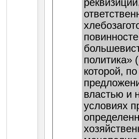
реквизиций
ответствен
хлебозагото
повинносте
большевист
политика» 
которой, по
предложен
властью и 
условиях п
определенн
хозяйствен