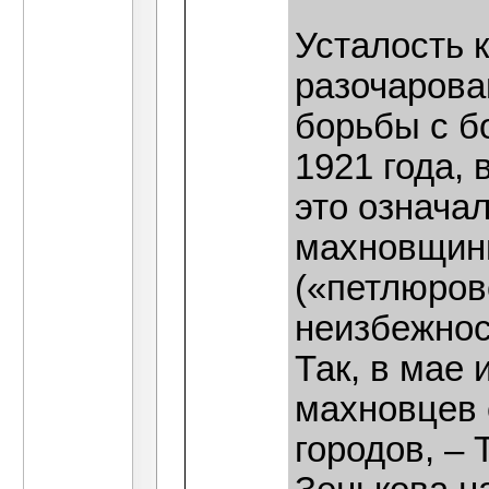
Усталость 
разочарова
борьбы с б
1921 года,
это означа
махновщины
(«петлюров
неизбежност
Так, в мае 
махновцев 
городов, –