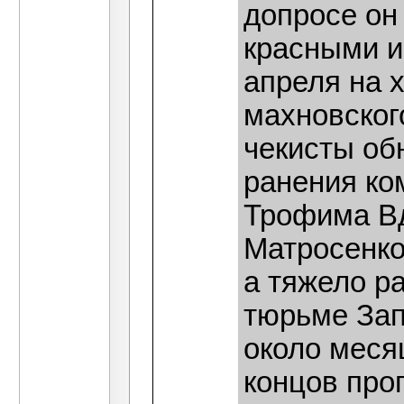
допросе он
красными и
апреля на 
махновског
чекисты об
ранения ко
Трофима Вд
Матросенко
а тяжело р
тюрьме Зап
около меся
концов проп