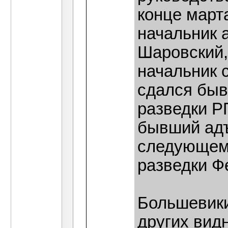
конце март
начальник 
Шаровский,
начальник 
сдался быв
разведки Р
бывший адъ
следующем 
разведки Ф
Большевики
других вид