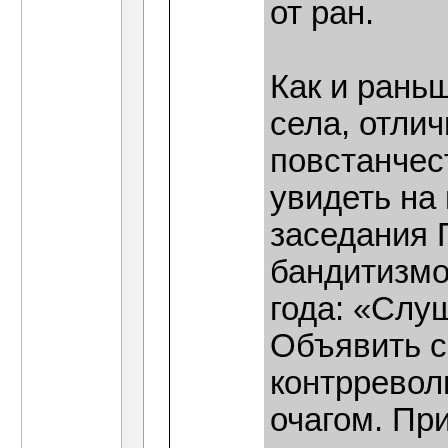
от ран.
Как и рань
села, отли
повстанчес
увидеть на
заседания 
бандитизмо
года: «Слу
Объявить с
контрревол
очагом. Пр