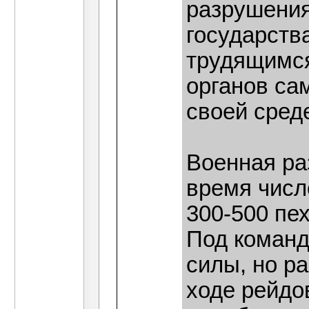
разрушения
государства
трудящимся
органов са
своей сред
Военная ра
время числ
300-500 пех
Под коман
силы, но р
ходе рейдо