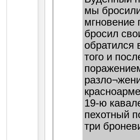
мы бросили
мгновение 
бросил свои
обратился в
того и пос
поражением
разло¬жени
красноарме
19-ю кавал
пехотный п
три бронев