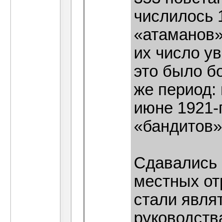
числилось 
«атаманов»
их число у
это было б
же период:
июне 1921-
«бандитов»
Сдавались 
местных от
стали явля
руководств