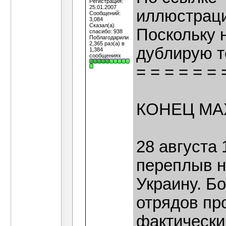
Регистрация:
25.01.2007
иллюстраци
Сообщений:
3,084
Сказал(а)
Поскольку 
спасибо: 938
Поблагодарили
2,365 раз(а) в
дублирую т
1,384
сообщениях
= = = = = = 
КОНЕЦ М
28 августа
переплыв н
Украину. Б
отрядов пр
фактически