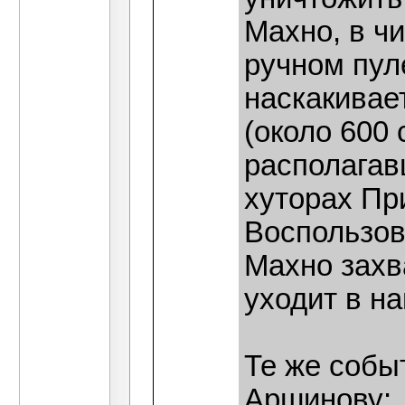
Махно, в чи
ручном пуле
наскакивае
(около 600 
располагав
хуторах Пр
Воспользов
Махно захв
уходит в н
Те же собы
Аршинову: