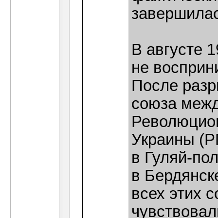
завершилас
В августе 
не восприн
После разр
союза межд
Революцио
Украины (Р
в Гуляй-по
в Бердянск
всех этих 
чувствовал