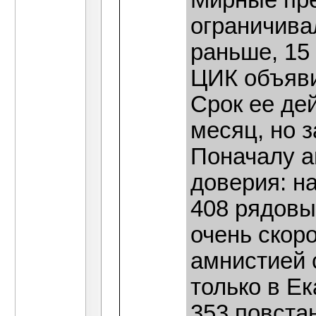
Мирные пре
ограничива
раньше, 15
ЦИК объяви
Срок ее де
месяц, но 
Поначалу а
доверия: н
408 рядовы
очень скор
амнистией 
только в Е
353 повстан