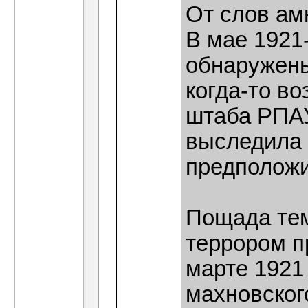
От слов ам
В мае 1921
обнаружены
когда-то в
штаба РПАУ
выследила 
предположи
Пощада тем
террором пр
марте 1921
махновског