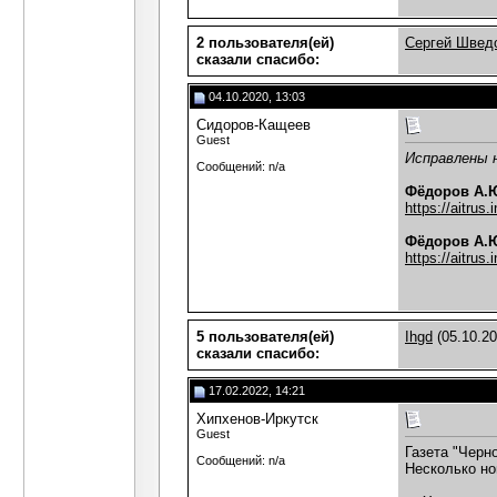
2 пользователя(ей)
Сергей Швед
сказали cпасибо:
04.10.2020, 13:03
Сидоров-Кащеев
Guest
Исправлены н
Сообщений: n/a
Фёдоров А.Ю
https://aitrus
Фёдоров А.
https://aitrus
5 пользователя(ей)
Ihgd
(05.10.2
сказали cпасибо:
17.02.2022, 14:21
Хипхенов-Иркутск
Guest
Газета "Черн
Сообщений: n/a
Несколько но