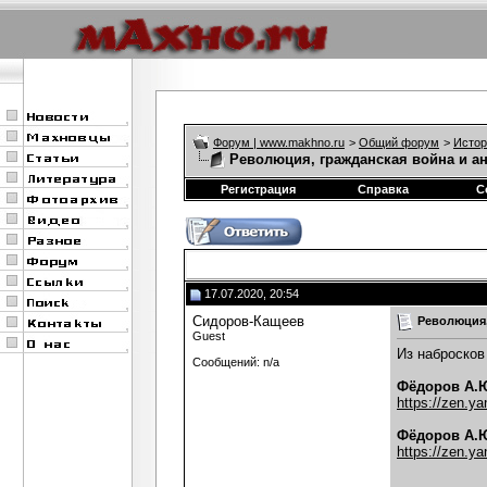
Форум | www.makhno.ru
>
Общий форум
>
Истор
Революция, гражданская война и а
Регистрация
Справка
С
17.07.2020, 20:54
Сидоров-Кащеев
Революция,
Guest
Из набросков
Сообщений: n/a
Фёдоров А.Ю
https://zen.y
Фёдоров А.Ю
https://zen.y