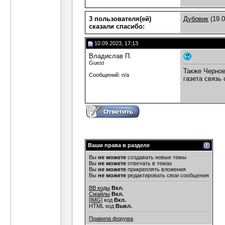
3 пользователя(ей)
Дубовик
(19.0
сказали cпасибо:
10.09.2023, 17:13
Владислав П.
Guest
Также Черное
Сообщений: n/a
газета связь
Ваши права в разделе
Вы
не можете
создавать новые темы
Вы
не можете
отвечать в темах
Вы
не можете
прикреплять вложения
Вы
не можете
редактировать свои сообщения
BB коды
Вкл.
Смайлы
Вкл.
[IMG]
код
Вкл.
HTML код
Выкл.
Правила форума