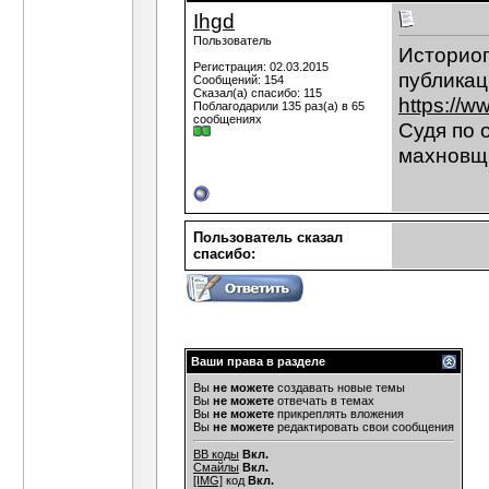
Ihgd
Пользователь
Историог
Регистрация: 02.03.2015
публикац
Сообщений: 154
Сказал(а) спасибо: 115
https://w
Поблагодарили 135 раз(а) в 65
сообщениях
Судя по 
махновщ
Пользователь сказал
cпасибо:
Ваши права в разделе
Вы
не можете
создавать новые темы
Вы
не можете
отвечать в темах
Вы
не можете
прикреплять вложения
Вы
не можете
редактировать свои сообщения
BB коды
Вкл.
Смайлы
Вкл.
[IMG]
код
Вкл.