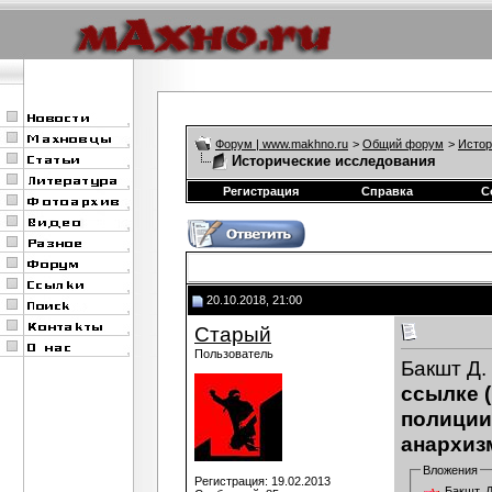
Форум | www.makhno.ru
>
Общий форум
>
Истор
Исторические исследования
Регистрация
Справка
С
20.10.2018, 21:00
Старый
Пользователь
Бакшт Д.
ссылке (
полиции
анархиз
Вложения
Регистрация: 19.02.2013
Бакшт, Д