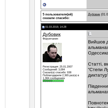
5 пользователя(ей)
Дубовик
(01.0
сказали cпасибо:
01.03.2019, 14:28
Дубовик
Форумчанин
Вийшов д
альманах
Одессика
Статті, 
Регистрация: 25.01.2007
“Степи Лу
Сообщений: 3,084
Сказал(а) спасибо: 938
диктатур”
Поблагодарили 2,365 раз(а) в
1,384 сообщениях
Південни
альманах.
Повнотек