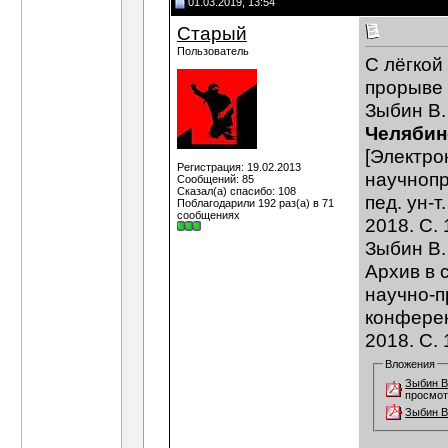
01.03.2019, 13:54
Старый
Пользователь
С лёгкой
прорыве 
Зыбин В.
Челябинс
[Электро
Регистрация: 19.02.2013
научнопр
Сообщений: 85
Сказал(а) спасибо: 108
пед. ун-т
Поблагодарили 192 раз(а) в 71
сообщениях
2018. С. 
Зыбин В.
Архив в 
научно-п
конференц
2018. С.
Вложения
Зыбин В
просмот
Зыбин В