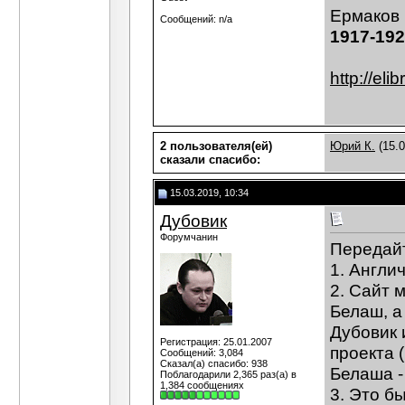
Ермаков 
Сообщений: n/a
1917-192
http://el
2 пользователя(ей)
Юрий К.
(15.0
сказали cпасибо:
15.03.2019, 10:34
Дубовик
Форумчанин
Передайт
1. Англи
2. Сайт 
Белаш, а
Дубовик 
Регистрация: 25.01.2007
проекта (
Сообщений: 3,084
Сказал(а) спасибо: 938
Белаша -
Поблагодарили 2,365 раз(а) в
1,384 сообщениях
3. Это б