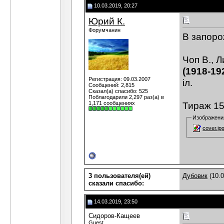
10.03.2019, 20:27
Юрий К.
Форумчанин
В запоро
Чоп В., Л
(1918-19
Регистрация: 09.03.2007
іл.
Сообщений: 2,815
Сказал(а) спасибо: 525
Поблагодарили 2,297 раз(а) в
1,171 сообщениях
Тираж 15
Изображени
cover.jp
3 пользователя(ей)
Дубовик
(10.0
сказали cпасибо:
14.03.2019, 23:50
Сидоров-Кащеев
Guest