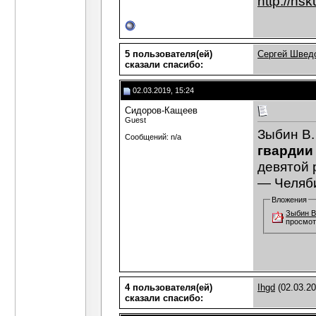
http://ns
5 пользователя(ей)
Сергей Швед
сказали cпасибо:
02.03.2019, 15:24
Сидоров-Кащеев
Guest
Зыбин В
Сообщений: n/a
гвардии
девятой р
— Челяби
Вложения
Зыбин В
просмот
4 пользователя(ей)
Ihgd
(02.03.2
сказали cпасибо: