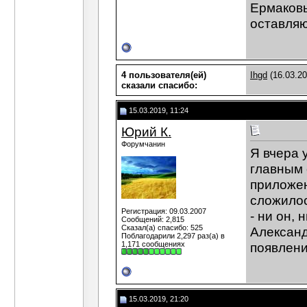
Ермаковы
оставляю
4 пользователя(ей)
Ihgd
(16.03.2
сказали cпасибо:
15.03.2019, 11:24
Юрий К.
Форумчанин
Я вчера 
главным 
приложен
сложилос
Регистрация: 09.03.2007
- ни он,
Сообщений: 2,815
Сказал(а) спасибо: 525
Александ
Поблагодарили 2,297 раз(а) в
1,171 сообщениях
появлени
15.03.2019, 21:20