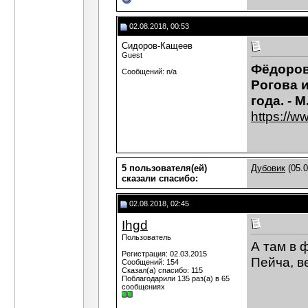
02.08.2018, 00:53
Сидоров-Кащеев
Guest
Фёдоров
Сообщений: n/a
Рогова 
года. - М
https:/
5 пользователя(ей)
Дубовик
(05.0
сказали cпасибо:
02.08.2018, 02:45
Ihgd
Пользователь
А там в 
Регистрация: 02.03.2015
Пейча, в
Сообщений: 154
Сказал(а) спасибо: 115
Поблагодарили 135 раз(а) в 65
сообщениях