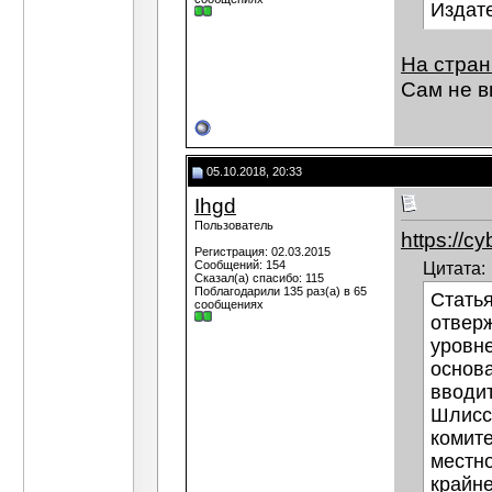
Издате
На стран
Сам не в
05.10.2018, 20:33
Ihgd
Пользователь
https://cy
Регистрация: 02.03.2015
Сообщений: 154
Цитата:
Сказал(а) спасибо: 115
Поблагодарили 135 раз(а) в 65
Стать
сообщениях
отвер
уровн
основа
вводит
Шлисс
комите
местно
крайне