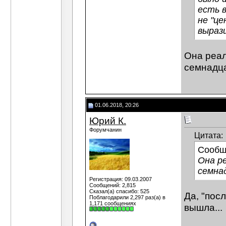
есть в
не "це
вырази
Она реал
семнадца
01.06.2018, 20:26
Юрий К.
Форумчанин
Цитата:
Сообщ
Она ре
семна
Регистрация: 09.03.2007
Сообщений: 2,815
Сказал(а) спасибо: 525
Да, "пос
Поблагодарили 2,297 раз(а) в
1,171 сообщениях
вышла...