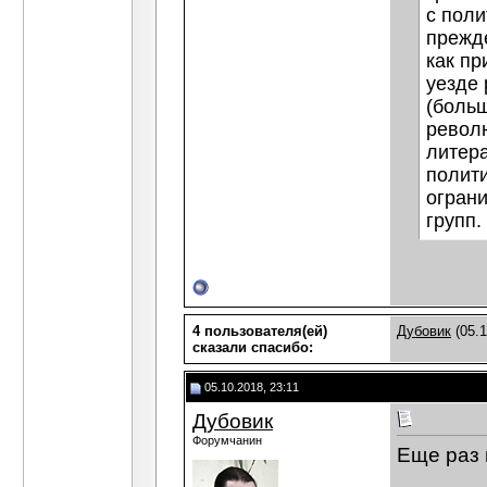
с поли
прежд
как пр
уезде 
(боль
револ
литер
полити
ограни
групп.
4 пользователя(ей)
Дубовик
(05.1
сказали cпасибо:
05.10.2018, 23:11
Дубовик
Форумчанин
Еще раз 