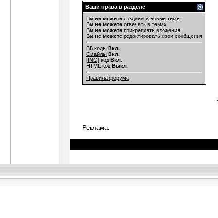
Ваши права в разделе
Вы
не можете
создавать новые темы
Вы
не можете
отвечать в темах
Вы
не можете
прикреплять вложения
Вы
не можете
редактировать свои сообщения
BB коды
Вкл.
Смайлы
Вкл.
[IMG]
код
Вкл.
HTML код
Выкл.
Правила форума
Реклама: