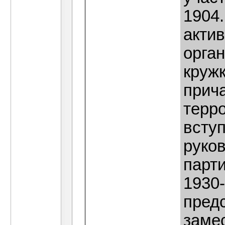
1904.
акти
орга
кружк
прича
терро
всту
руко
парти
1930-
пред
заме