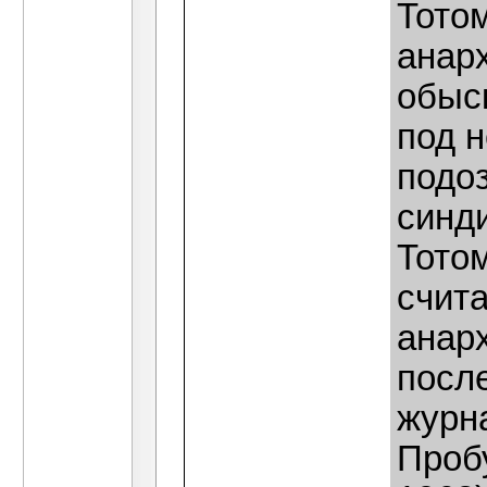
Тото
анарх
обыс
под 
подоз
синд
Тото
счита
анарх
посл
журн
Проб