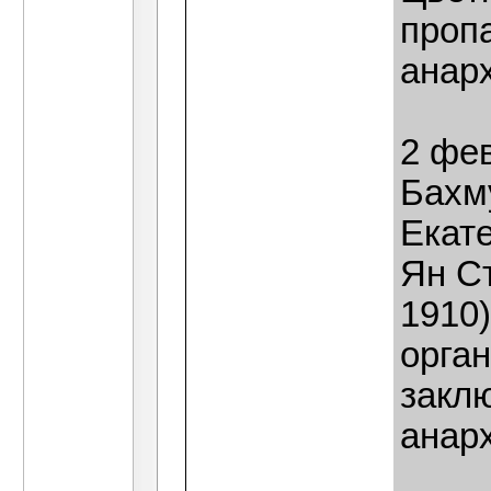
проп
анар
2 фев
Бахм
Екат
Ян С
1910)
орган
закл
анарх