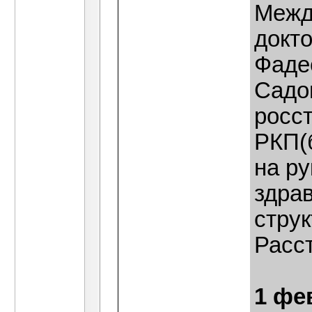
Межд
докто
Фаде
Садо
росс
РКП(б
на р
здра
стру
Расст
1 фе