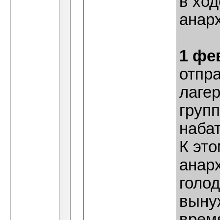
в хо
анар
1 фе
отпр
лаге
груп
набат
К эт
анар
голод
вынуж
врем