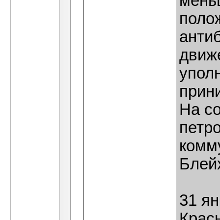
мень
поло
анти
движ
упол
прин
На с
петро
комм
Блей
31 ян
Красн