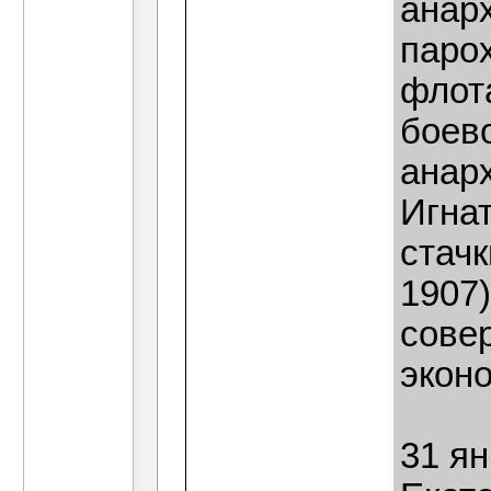
анар
паро
флот
боев
анарх
Игнат
стачк
1907
сове
эконо
31 ян