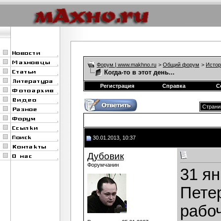
Форум | www.makhno.ru
>
Общий форум
>
Истор
Когда-то в этот день...
Регистрация
Справка
С
Страни
30.01.2013, 10:37
Дубовик
Форумчанин
31 ян
Пете
рабо