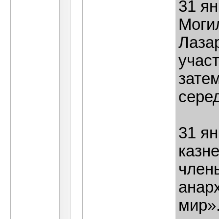
31 ян
Моги
Лазар
участ
зате
сере
31 ян
казне
член
анар
мир».