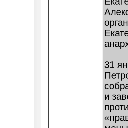
Екат
Алекс
орган
Екат
анар
31 ян
Петр
собр
и зав
прот
«пра