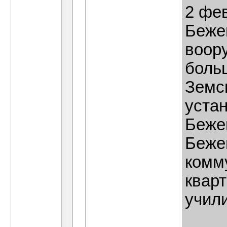
2 фев
Беже
воор
боль
Земс
устан
Бежец
Беже
комм
кварт
учил