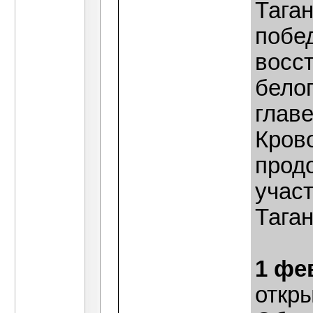
Таган
побе
восст
белог
главе
Кров
продо
учас
Тага
1 фе
откр