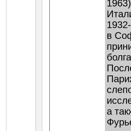
1963)
Итали
1932-
в Со
прин
болг
Посл
Пари
слеп
иссл
а так
Фурье