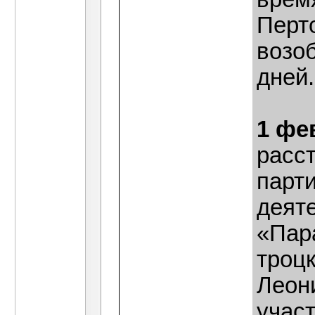
Перт
возо
дней.
1 фе
расст
парт
деят
«Пар
троцк
Леони
учас