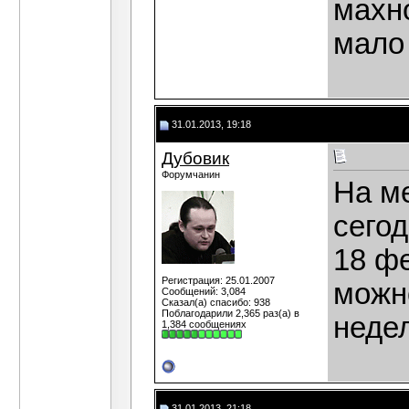
махн
мало
31.01.2013, 19:18
Дубовик
Форумчанин
На ме
сего
18 ф
Регистрация: 25.01.2007
можн
Сообщений: 3,084
Сказал(а) спасибо: 938
Поблагодарили 2,365 раз(а) в
неде
1,384 сообщениях
31.01.2013, 21:18