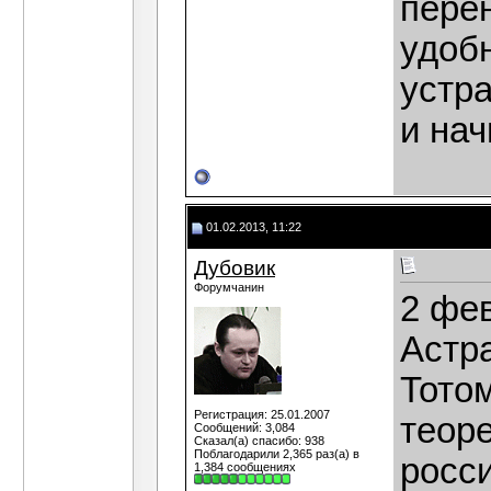
перен
удоб
устра
и нач
01.02.2013, 11:22
Дубовик
Форумчанин
2 фев
Астр
Тото
Регистрация: 25.01.2007
теоре
Сообщений: 3,084
Сказал(а) спасибо: 938
Поблагодарили 2,365 раз(а) в
росс
1,384 сообщениях