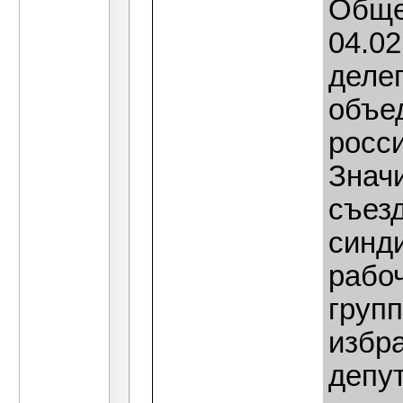
Обще
04.02
делег
объе
росси
Знач
съез
синд
рабо
груп
избр
депу