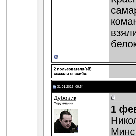
сама
кома
взяли
белок
2 пользователя(ей)
сказали cпасибо:
31.01.2013, 09:54
Дубовик
Форумчанин
1 фе
Нико
Минс