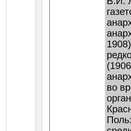
В.И.
газет
анар
анарх
1908)
редк
(1906
анар
во в
орган
Красн
Поль
сред