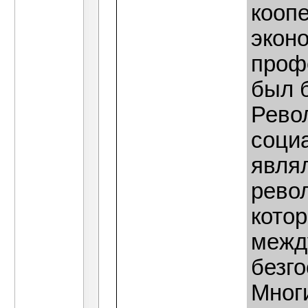
кооп
эконо
проф
был 
Рево
соци
явля
рево
кото
межд
безг
Мног