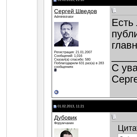
Сергей Шведов
Administrator
Есть
публ
глав
Регистрация: 21.01.2007
____
Сообщений: 1,016
Сказал(а) спасибо: 580
Поблагодарили 631 раз(а) в 283
C ув
сообщениях
Серг
01.02.2013, 11:21
Дубовик
Форумчанин
Цита