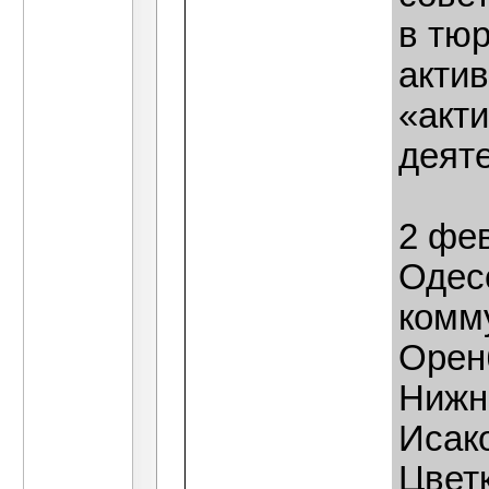
в тюр
акти
«акт
деят
2 фев
Одес
комму
Оренб
Нижн
Исак
Цвет