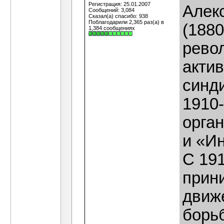
Регистрация: 25.01.2007
Алек
Сообщений: 3,084
Сказал(а) спасибо: 938
Поблагодарили 2,365 раз(а) в
(1880
1,384 сообщениях
рево
акти
синд
1910-
орга
и «И
С 191
прин
движе
борьб