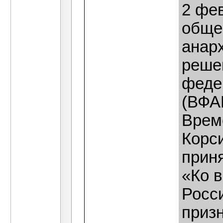
2 фе
обще
анар
реше
феде
(ВФА
Врем
Корси
прин
«Ко 
Росси
приз