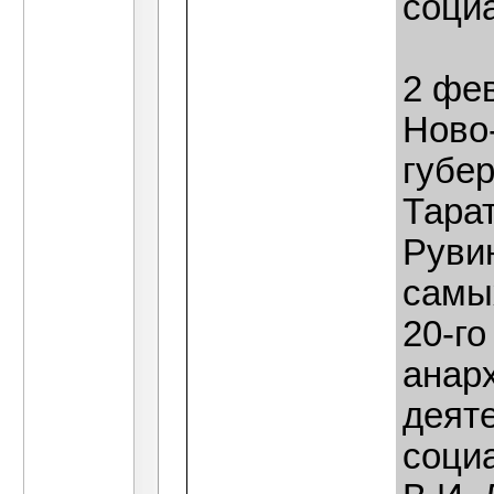
соци
2 фев
Ново
губе
Тара
Рувин
самы
20-го
анар
деяте
социа