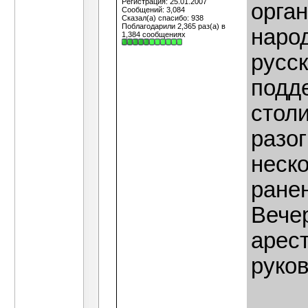
Регистрация: 25.01.2007
орга
Сообщений: 3,084
Сказал(а) спасибо: 938
Поблагодарили 2,365 раз(а) в
наро
1,384 сообщениях
русс
подд
стол
разо
неск
ране
Вече
арест
руко