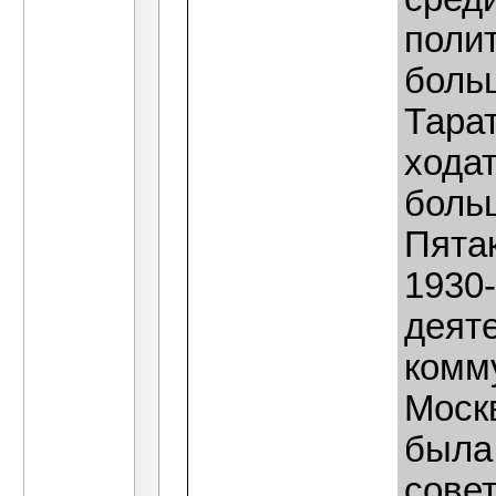
полит
боль
Тара
хода
больш
Пятак
1930
деят
комм
Москв
была
совет