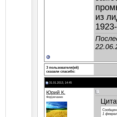
пром
из ли
1923-
После
22.06.
3 пользователя(ей)
сказали cпасибо:
31.01.2013, 14:45
Юрий К.
Форумчанин
Цита
Сообщен
1 феврал