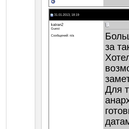
31.01.2013, 18:19
katran2
Guest
Боль
Сообщений: n/a
за т
Хоте
возм
замет
Для 
анар
готов
дата