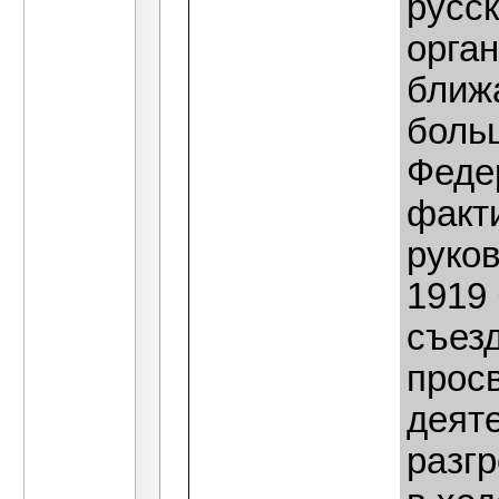
русс
орга
ближ
боль
Федер
факт
руков
1919
съез
прос
деяте
разг