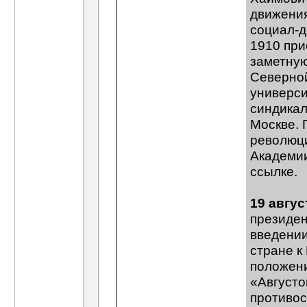
движения
социал-д
1910 при
заметную
Северной
универси
синдикал
Москве. 
революци
Академии
ссылке.
19 авгус
президен
введении
стране к
положени
«Августо
противос