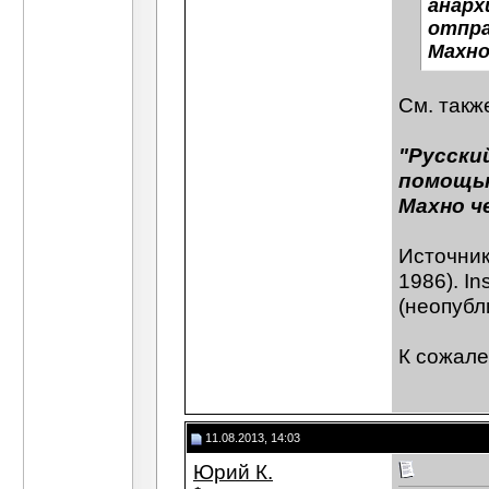
анарх
отпра
Махно
См. так
"Русски
помощью
Махно ч
Источник
1986). In
(неопубл
К сожале
11.08.2013, 14:03
Юрий К.