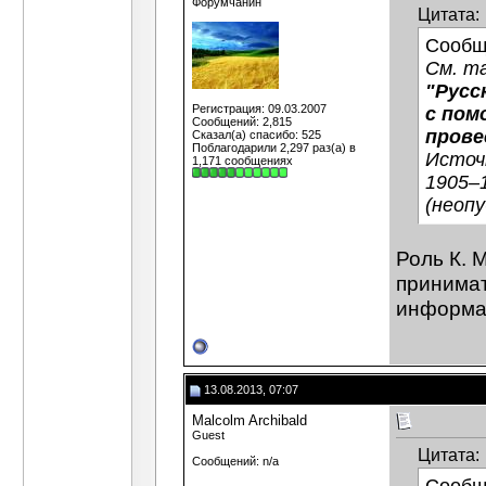
Форумчанин
Цитата:
Сообщ
См. т
"Русс
Регистрация: 09.03.2007
с пом
Сообщений: 2,815
прове
Сказал(а) спасибо: 525
Поблагодарили 2,297 раз(а) в
Источн
1,171 сообщениях
1905–1
(неоп
Роль К. 
принимат
информац
13.08.2013, 07:07
Malcolm Archibald
Guest
Цитата:
Сообщений: n/a