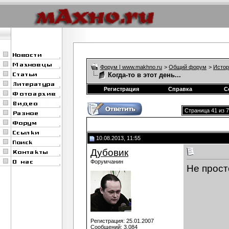
Форум | www.makhno.ru
>
Общий форум
>
Истор
Когда-то в этот день...
Регистрация
Справка
С
Страница 41 из 
10.08.2013, 11:55
Дубовик
Форумчанин
Не прост
Регистрация: 25.01.2007
Сообщений: 3,084