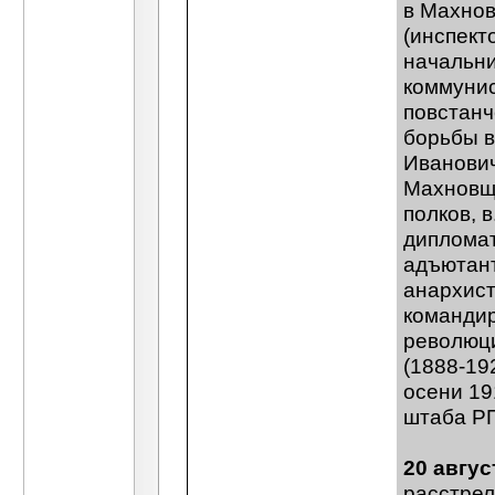
в Махнов
(инспект
начальни
коммунис
повстанч
борьбы в
Иванович
Махновщи
полков, в
дипломат
адъютант
анархист
командир
революци
(1888-19
осени 19
штаба РП
20 авгус
расстрел