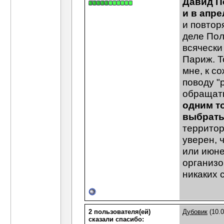
Давид П
и в апре
и повтор
деле Пол
всячески
Париж. Т
мне, к с
поводу "
обращать
одним т
выбрать
территор
уверен, 
или июне
организов
никаких 
2 пользователя(ей)
Дубовик
(10.0
сказали cпасибо: