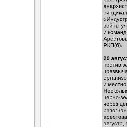
анархист
синдикал
«Индустр
войны уч
и команд
Арестовы
РКП(б).
20 авгус
против з
чрезвыча
организо
и местно
Нескольк
черно-зе
через це
разогна
арестова
августа,