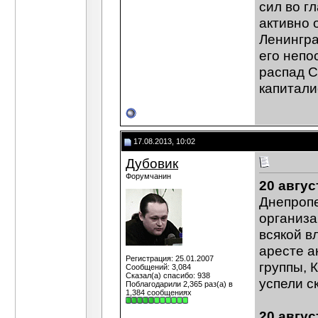
сил во г
активно 
Ленингра
его непо
распад С
капитали
17.08.2013, 10:02
Дубовик
Форумчанин
20 авгус
Днепропе
организа
всякой в
аресте а
Регистрация: 25.01.2007
группы, 
Сообщений: 3,084
Сказал(а) спасибо: 938
успели с
Поблагодарили 2,365 раз(а) в
1,384 сообщениях
20 авгус