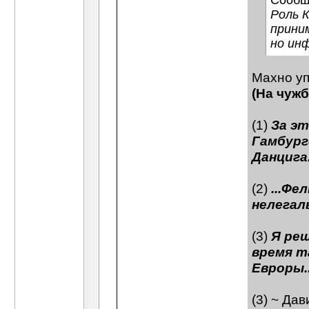
Сообщ
Роль К
прини
но инф
Махно уп
(На чуж
(1)
За эт
Гамбург
Данцига.
(2)
...Фе
нелегаль
(3)
Я реш
время т
Евроры..
(3) ~ Дав