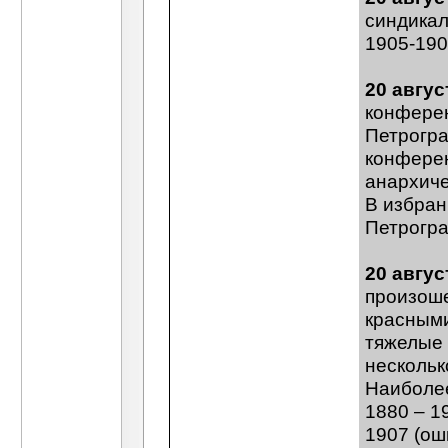
синдикал
1905-190
20 авгус
конферен
Петрогра
конферен
анархиче
В избра
Петрогра
20 авгус
произоше
красными
тяжелые 
нескольк
Наиболее
1880 – 1
1907 (ош