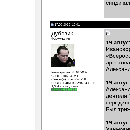
синдикал
17.08.2013, 10:01
Дубовик
Форумчанин
19 авгус
Иваново)
«Всеросс
арестова
Александ
Регистрация: 25.01.2007
Сообщений: 3,084
Сказал(а) спасибо: 938
19 авгус
Поблагодарили 2,365 раз(а) в
1,384 сообщениях
Александ
деятеля 
середины
Был триж
19 авгус
Хаимович