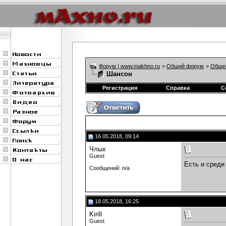
Форум | www.makhno.ru
>
Общий форум
>
Обще
Шансон
Регистрация
Справка
С
16.05.2018, 09:14
Члых
Guest
Есть и среди
Сообщений: n/a
18.05.2018, 16:25
Kirill
Guest