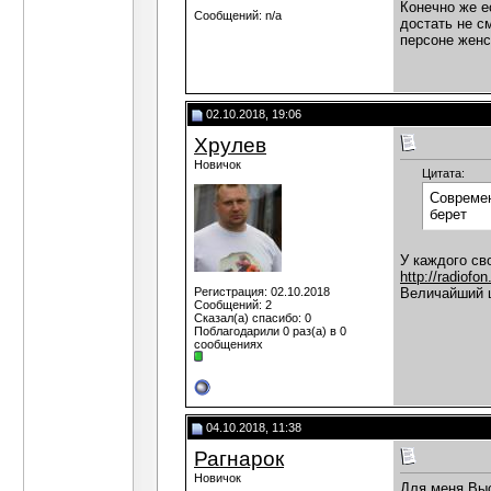
Конечно же е
Сообщений: n/a
достать не с
персоне женс
02.10.2018, 19:06
Хрулев
Новичок
Цитата:
Современ
берет
У каждого св
http://radiofo
Регистрация: 02.10.2018
Величайший ш
Сообщений: 2
Сказал(а) спасибо: 0
Поблагодарили 0 раз(а) в 0
сообщениях
04.10.2018, 11:38
Рагнарок
Новичок
Для меня Выс