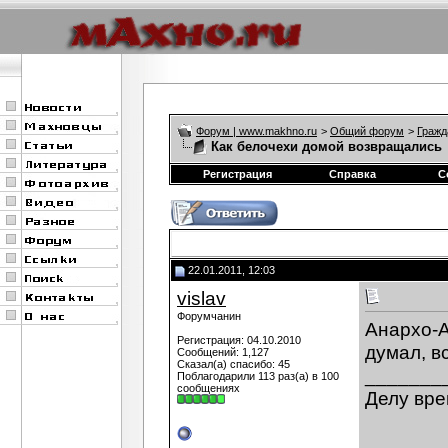
Форум | www.makhno.ru
>
Общий форум
>
Гражд
Как белочехи домой возвращались
Регистрация
Справка
С
22.01.2011, 12:03
vislav
Форумчанин
Анархо-А
Регистрация: 04.10.2010
думал, в
Сообщений: 1,127
Сказал(а) спасибо: 45
_______
Поблагодарили 113 раз(а) в 100
сообщениях
Делу вре