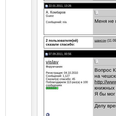
22.01.2011, 13:26
А. Комбаров
Guest
Меня не 
Сообщений: n/a
2 пользователя(ей)
шансон
(11.09
сказали cпасибо:
07.09.2011, 00:56
vislav
Форумчанин
Вопрос К
Регистрация: 04.10.2010
на чешск
Сообщений: 1,127
Сказал(а) спасибо: 45
http://ww
Поблагодарили 113 раз(а) в 100
сообщениях
книжных 
Я бы мог
_______
Делу вре