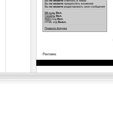
Вы
не можете
отвечать в темах
Вы
не можете
прикреплять вложения
Вы
не можете
редактировать свои сообщения
BB коды
Вкл.
Смайлы
Вкл.
[IMG]
код
Вкл.
HTML код
Выкл.
Правила форума
Реклама: