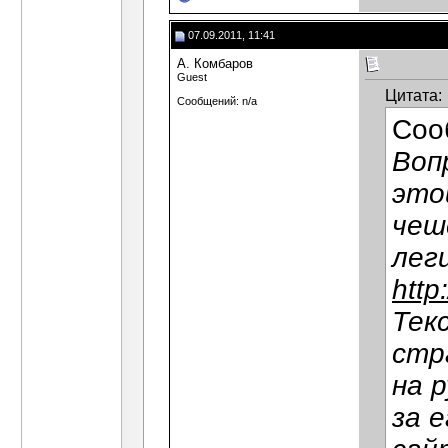
07.09.2011, 11:41
А. Комбаров
Guest
Цитата:
Сообщений: n/a
Соо
Воп
это
чеш
лег
http
Тек
стр
на 
за 