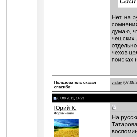
сай
Нет, на 
сомнения
думаю, ч
чешских 
отдельно
чехов це
поисках н
Пользователь сказал
vislav
(07.09.
cпасибо:
07.09.2011, 14:23
Юрий К.
Форумчанин
На русск
Татарова
воспомин