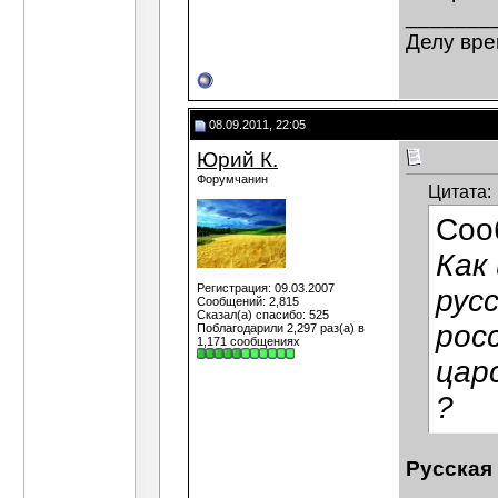
_______
Делу вре
08.09.2011, 22:05
Юрий К.
Форумчанин
Цитата:
Соо
Как
Регистрация: 09.03.2007
рус
Сообщений: 2,815
Сказал(а) спасибо: 525
рос
Поблагодарили 2,297 раз(а) в
1,171 сообщениях
цар
?
Русская