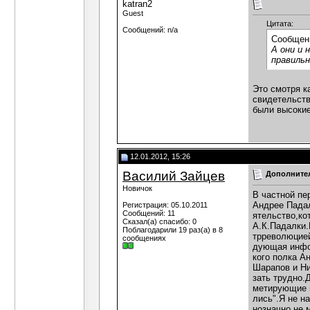
katran2
Guest
Цитата:
Сообщений: n/a
Сообщен
А они и 
правиль
Это смотря к
свидетельств
были высокие
12.01.2012, 15:26
Василий Зайцев
Дополнител
Новичок
В частной пе
Андрее Падал
Регистрация: 05.10.2011
Сообщений: 11
ятельство,ко
Сказал(а) спасибо: 0
А.К.Падалки.
Поблагодарили 19 раз(а) в 8
трреволюцией
сообщениях
дующая инфор
кого полка А
Шарапов и Ни
зать трудно.
метирующие м
лись".Я не н
нозначно не м