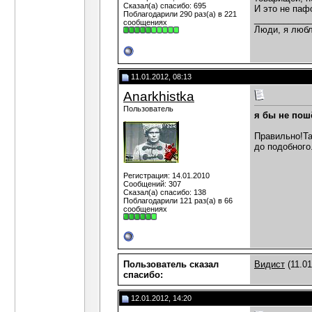
Сказал(а) спасибо: 695
И это не паф
Поблагодарили 290 раз(а) в 221
___________
сообщениях
Люди, я любл
11.01.2012, 08:13
Anarkhistka
Пользователь
я бы не пош
Правильно!Та
до подобного
Регистрация: 14.01.2010
Сообщений: 307
Сказал(а) спасибо: 138
Поблагодарили 121 раз(а) в 66
сообщениях
Пользователь сказал
Видист
(11.01
cпасибо:
12.01.2012, 14:20