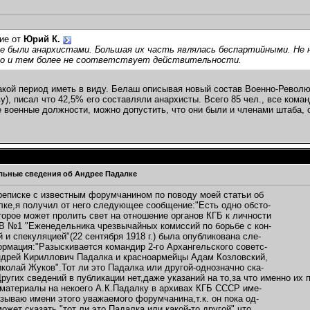
ие от
Юрий К.
не были анархистами. Большая их часть являлась беспартийными. Не 
но и тем более не соответствует действительности.
акой период иметь в виду. Белаш описывая новый состав Военно-Революц
у), писал что 42,5% его составляли анархисты. Всего 85 чел., все кома
 военные должности, можно допустить, что они были и членами штаба, о
ьные сведения об Андрее Падалке
реписке с известным форумчанином по поводу моей статьи об
ке,я получил от него следующее сообщение:"Есть одно обсто-
торое может пролить свет на отношение органов КГБ к личности
В №1 "Еженедельника чрезвычайных комиссий по борьбе с кон-
 и спекуляцией"(22 сентября 1918 г.) была опубликована сле-
мация:"Разыскивается командир 2-го Архангельского советс-
ндрей Кириллович Падалка и красноармейцы Адам Козловский,
колай Жуков".Тот ли это Падалка или другой-однозначно ска-
Других сведений в публикации нет,даже указаний на то,за что именно их
атериалы на некоего А.К.Падалку в архивах КГБ СССР име-
азываю имени этого уважаемого форумчанина,т.к. он пока од-
ожет сказать "тот ли это Падалка или какой-то другой",что