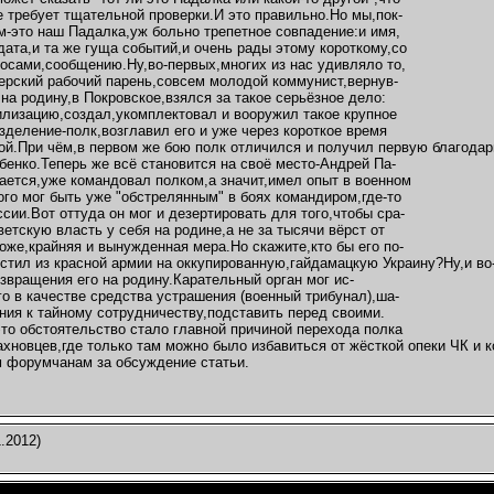
е требует тщательной проверки.И это правильно.Но мы,пок-
м-это наш Падалка,уж больно трепетное совпадение:и имя,
 дата,и та же гуща событий,и очень рады этому короткому,со
осами,сообщению.Ну,во-первых,многих из нас удивляло то,
ерский рабочий парень,совсем молодой коммунист,вернув-
 на родину,в Покровское,взялся за такое серьёзное дело:
лизацию,создал,укомплектовал и вооружил такое крупное
зделение-полк,возглавил его и уже через короткое время
бой.При чём,в первом же бою полк отличился и получил первую благод
бенко.Теперь же всё становится на своё место-Андрей Па-
ается,уже командовал полком,а значит,имел опыт в военном
ого мог быть уже "обстрелянным" в боях командиром,где-то
ссии.Вот оттуда он мог и дезертировать для того,чтобы сра-
ветскую власть у себя на родине,а не за тысячи вёрст от
оже,крайняя и вынужденная мера.Но скажите,кто бы его по-
стил из красной армии на оккупированную,гайдамацкую Украину?Ну,и во
звращения его на родину.Карательный орган мог ис-
го в качестве средства устрашения (военный трибунал),ша-
ния к тайному сотрудничеству,подставить перед своими.
то обстоятельство стало главной причиной перехода полка
ахновцев,где только там можно было избавиться от жёсткой опеки ЧК и 
 форумчанам за обсуждение статьи.
.2012)