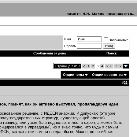
Имя
Запомнить?
Пароль
Сообщения за день
Поиск
Страница 3 из 7
<
1
2
3
4
5
6
7
>
Опции темы
Опции просмотра
#
21
ое, помнят, как он активно выступал, пропагандируя идеи
обоснованное решение, с ИДЕЕЙ анархии. И допускаю (это уже
 полугосударственных структур, существующей власти).
а границу, или ушел бы в подполье, в лес, в схрон, а может быть
фицировался в управдомы", но я знаю точно, что будь я самым
 ФСБ, так как этим самым предал бы не Махно, не погибших