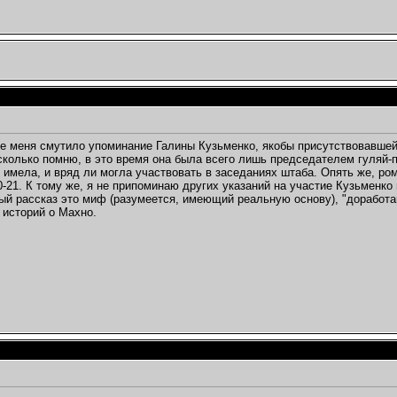
ке меня смутило упоминание Галины Кузьменко, якобы присутствовавшей
сколько помню, в это время она была всего лишь председателем гуляй-
 имела, и вряд ли могла участвовать в заседаниях штаба. Опять же, ром
0-21. К тому же, я не припоминаю других указаний на участие Кузьменко 
ный рассказ это миф (разумеется, имеющий реальную основу), "доработа
 историй о Махно.