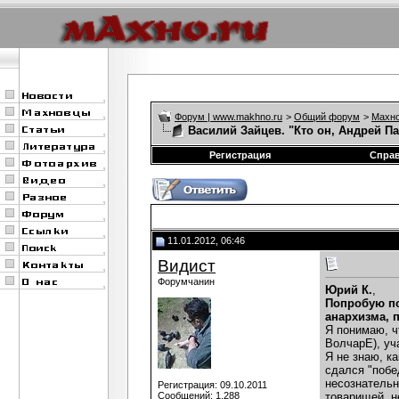
Форум | www.makhno.ru
>
Общий форум
>
Махно
Василий Зайцев. "Кто он, Андрей П
Регистрация
Спра
11.01.2012, 06:46
Видист
Форумчанин
Юрий К.
,
Попробую по
анархизма, п
Я понимаю, ч
ВолчарЕ), уч
Я не знаю, к
сдался "побе
несознательн
Регистрация: 09.10.2011
Сообщений: 1,288
товарищей, н