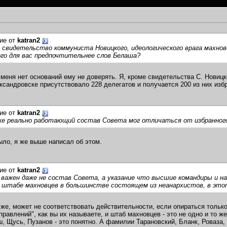
ие от
katran2
 свидетельство коммуниста Новицкого, идеологического врага махнов
го для вас предпочтительнее слов Белаша?
 меня нет оснований ему не доверять. Я, кроме свидетельства С. Новицк
ксандровске присутствовало 228 делегатов и получается 200 из них из
ие от
katran2
е реально работающий состав Совета мог отличаться от избранного -
было, я же выше написал об этом.
ие от
katran2
 важен даже не состав Совета, а указание что высшие командиры и н
о штабе махновцев в большинстве состоящем из неанархистов, в э
 же, может не соответствовать действительности, если опираться тольк
правлений", как вы их называете, и штаб махновцев - это не одно и то 
, Щусь, Пузанов - это понятно. А фамилии Тарановский, Бланк, Роваза, 