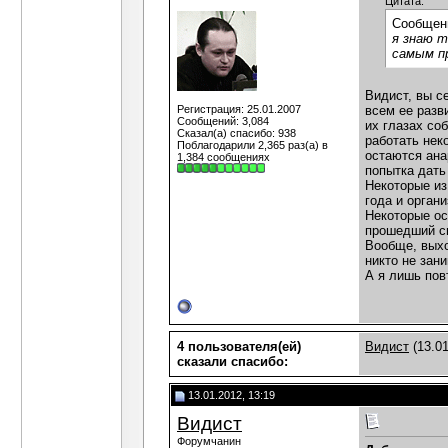
Цитата:
Сообщен
я знаю т
самым пр
Видист, вы се
Регистрация: 25.01.2007
всем ее разв
Сообщений: 3,084
их глазах со
Сказал(а) спасибо: 938
работать нек
Поблагодарили 2,365 раз(а) в
остаются ана
1,384 сообщениях
попытка дать
Некоторые из
года и орган
Некоторые ос
прошедший см
Вообще, выхо
никто не зан
А я лишь пов
4 пользователя(ей)
Видист
(13.01
сказали cпасибо:
13.01.2012, 13:19
Видист
Форумчанин