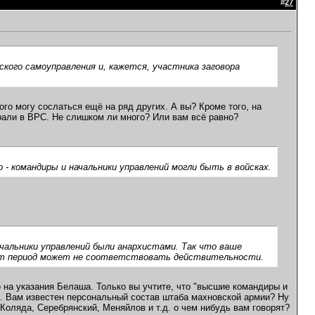
#
27
ского самоуправления и, кажется, участника заговора
ого могу сослаться ещё на ряд других. А вы? Кроме того, на
брали в ВРС. Не слишком ли много? Или вам всё равно?
 командиры и начальники управлений могли быть в войсках.
ачальники управлений были анархистами. Так что ваше
тот период может не соответствовать действительности.
о на указания Белаша. Только вы учтите, что "высшие командиры и
же. Вам известен персональный состав штаба махновской армии? Ну
Коляда, Серебрянский, Меняйлов и т.д. о чем нибудь вам говорят?