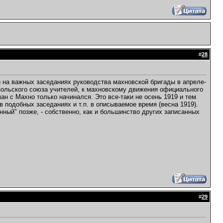
#
28
 на важных заседаниях руководства махновской бригады в апреле-
польского союза учителей, к махновскому движения официального
ан с Махно только начинался. Это все-таки не осень 1919 и тем
в подобных заседаниях и т.п. в описываемое время (весна 1919).
нный" позже, - собственно, как и большинство других записанных
#
29