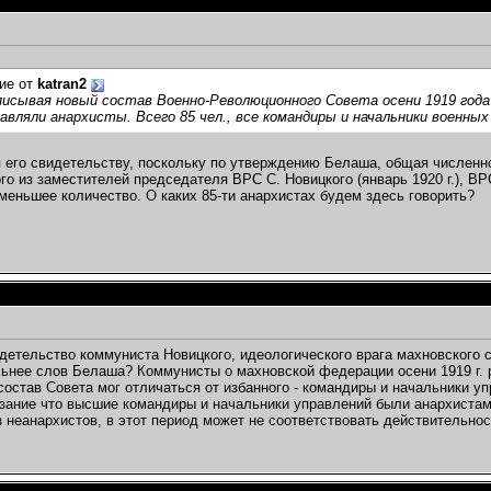
ие от
katran2
исывая новый состав Военно-Революционного Совета осени 1919 года 
авляли анархисты. Всего 85 чел., все командиры и начальники военных
 его свидетельству, поскольку по утверждению Белаша, общая численно
го из заместителей председателя ВРС С. Новицкого (январь 1920 г.), ВР
меньшее количество. О каких 85-ти анархистах будем здесь говорить?
детельство коммуниста Новицкого, идеологического врага махновского с
ьнее слов Белаша? Коммунисты о махновской федерации осени 1919 г. р
остав Совета мог отличаться от избанного - командиры и начальники уп
азание что высшие командиры и начальники управлений были анархистам
 неанархистов, в этот период может не соответствовать действительнос