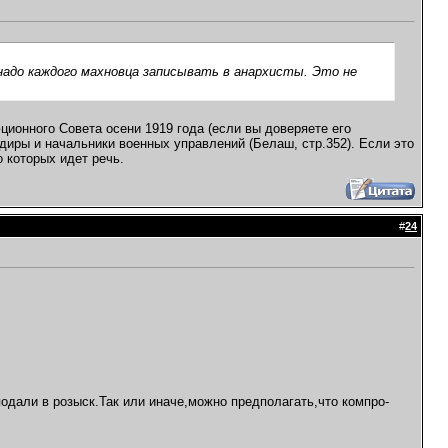
надо каждого махновца записывать в анархисты. Это не
ионного Совета осени 1919 года (если вы доверяете его
ндиры и начальники военных управлений (Белаш, стр.352). Если это
 которых идет речь.
#
24
 подали в розыск.Так или иначе,можно предполагать,что компро-