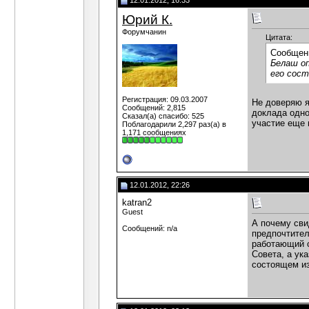
12.01.2012, 16:33
Юрий К.
Форумчанин
Цитата:
Сообщен
Белаш оп
его сост
Регистрация: 09.03.2007
Не доверяю я
Сообщений: 2,815
доклада одно
Сказал(а) спасибо: 525
участие еще 
Поблагодарили 2,297 раз(а) в
1,171 сообщениях
12.01.2012, 22:26
katran2
Guest
А почему сви
Сообщений: n/a
предпочтител
работающий с
Совета, а ук
состоящем из