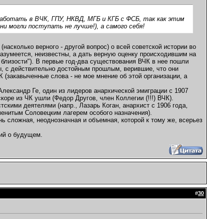
аботать в ВЧК, ГПУ, НКВД, МГБ и КГБ с ФСБ, так как этим
и могли поступать не лучше!), а самого себя!
 (насколько верного - другой вопрос) о всей советской истории во
азумеется, неизвестны, а дать верную оценку происходившим на
я близости"). В первые год-два существования ВЧК в нее пошли
ы, с действительно достойным прошлым, верившие, что они
К (закавыченные слова - не мое мнение об этой организации, а
Александр Ге, один из лидеров анархической эмиграции с 1907
оре из ЧК ушли (Федор Другов, член Коллегии (!!!) ВЧК).
тскими деятелями (напр., Лазарь Коган, анархист с 1906 года,
менитым Соловецким лагерем особого назначения).
нь сложная, неоднозначная и объемная, которой к тому же, всерьез
ий о будущем.
#
30