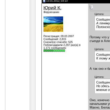
13.01.2012, 03:13
Юрий К.
Форумчанин
Цитата:
Сообщен
А почему
Полонско
Регистрация: 09.03.2007
Потому что у
Сообщений: 2,815
съезде в Але
Сказал(а) спасибо: 525
Поблагодарили 2,297 раз(а) в
1,171 сообщениях
Цитата:
Сообщен
К тому ж
А так оно и 
Цитата:
Сообщен
Но здесь
мнение 
Оно, конечно
начальники у
Махно, Белаш