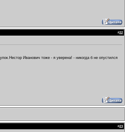
#
22
пок.Нестор Иванович тоже - я уверена! - никогда б не опустился
#
23