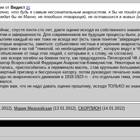
ие от
Видист
очно, что будь я самым несознательным анархистом, я бы не пошёл р
едал бы не Махно, не погибших товарищей, не оставшихся в живых (он
йчас, спустя почти сто лет, даете оценки исходя из собственного знания
итии и завершенности. Для современников же будущие процессы были, р
бытиям каждый из них тоже не всегда мог (есть такое понятие "аберраци
оторые анархисты, заметьте: субъективно честные и искренние анархист
рхистами и на той "тяжелой, но необходимой работе", которую ведут в Ч
 объяснение от лица этих людей, с которыми я, к слову, не согласен).
 них вскоре погибли на боевом посту, как председатель Пятигорской ЧК 
изатор Всероссийской Федерации Анархистов-Коммунистов. Некоторые вск
тались, приспособились и
переменили масть
, став крупными большевис
ертный приговор и бессрочную каторгу, потом руководил печально зна
ды из анархического движения в 1918-1923 гг. - это отдельная тема, оче
имался.
торю вам, что не надо давать оценки прошлому, исходя ТОЛЬКО из знан
.2012),
Мария Мезозойская
(13.01.2012),
СКОРПИОН
(14.01.2012)