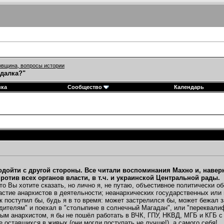
вщина, вопросы истории
адалка?"
вка
Сообщество
Календарь
дойти с другой стороны. Все читали воспоминания Махно и, наверн
ротив всех органов власти, в т.ч. и украинской Центральной рады.
то Вы хотите сказать, но лично я, не путаю, объестивное политически 
астие анархистов в деятельности; неанархических государственных или
ак поступил бы, будь я в то время: может застрелился бы, может бежал з
дителям" и поехал в "столыпине в солнечный Магадан", или "переквали
ым анархистом, я бы не пошёл работать в ВЧК, ГПУ, НКВД, МГБ и КГБ с
е оставшихся в живых (они могли поступать не лучше!), а самого себя!