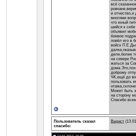
всё сказанно
ровчане,вери
и отчество,и
многими вопр
что юный пит
шийся к себе
объявил моби
боевое подра
повёл его в 
войск П.Е.Ды
далка,оказыв
деле,более т
на севере Ро
жаться за Со
дома.Это,пох
доброму отпу
ЧК,ещё до во
пользовать е
нтажа,склоне
Может быть э
на сторону м
Спасибо всем
Пользователь сказал
Видист
(13.01
cпасибо: