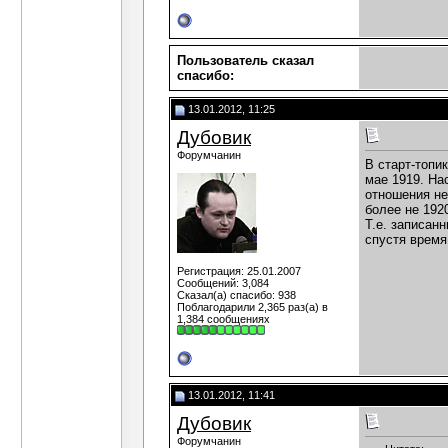
Пользователь сказал
cпасибо:
13.01.2012, 11:25
Дубовик
Форумчанин
В старт-топи
мае 1919. На
отношения не
более не 192
Т.е. записан
спустя время
Регистрация: 25.01.2007
Сообщений: 3,084
Сказал(а) спасибо: 938
Поблагодарили 2,365 раз(а) в
1,384 сообщениях
13.01.2012, 11:41
Дубовик
Форумчанин