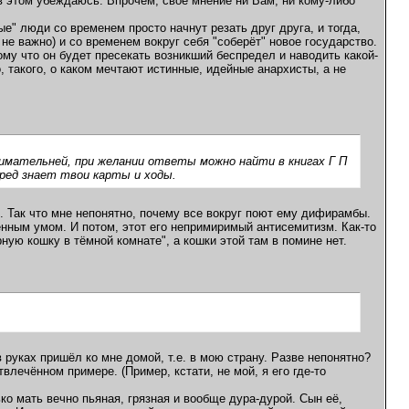
в этом убеждаюсь. Впрочем, своё мнение ни Вам, ни кому-либо
е" люди со временем просто начнут резать друг друга, и тогда,
 не важно) и со временем вокруг себя "соберёт" новое государство.
ому что он будет пресекать возникший беспредел и наводить какой-
 такого, о каком мечтают истинные, идейные анархисты, а не
нимательней, при желании ответы можно найти в книгах Г П
еред знает твои карты и ходы.
. Так что мне непонятно, почему все вокруг поют ему дифирамбы.
ённым умом. И потом, этот его непримиримый антисемитизм. Как-то
ную кошку в тёмной комнате", а кошки этой там в помине нет.
руках пришёл ко мне домой, т.е. в мою страну. Разве непонятно?
твлечённом примере. (Пример, кстати, не мой, я его где-то
ко мать вечно пьяная, грязная и вообще дура-дурой. Сын её,