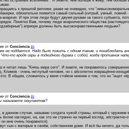
ство островных вселенных". И знаете, чем больше я живу, тем больше 
зываю.
вращаясь к прошлой реплике, разве не очевидно, что "невысокоморальны
табакерки, обязательно появится самый сильный (хитрый, умный, ловкий -
-анархия. И при этом люди будут двумя руками за такого субъекта, пот
порядок. Понятно Вам, почему люди анархического общества (настоящего,
подзаборные") априори должны быть высоконравственными людьми?
ие от
Сonciencia
ке не поддается. Надо было пожить с одним таким, и понаблюдать в
 Что-то вроде игры в подкидного дурака с собой, когда противник нап
а я читал лишь "Князь мира сего". И знаете, не понравилось совершенно
д, Климов - очень неглупый человек, но с абсолютно извращённо-изощр
 это. В общем, сложилось у меня стойкое мнение о том, что он "ищет чёр
ие от
Сonciencia
Вы называете оккупантом?
, в данном случае, называю солдата чужой страны, который с оружием в 
 более наглядно, на, как это ни странно на первый взгляд, абстрактно-о
о он мне очень понравился).
вут сын с матерью в своём, собственном доме. И всё бы ничего, да толь