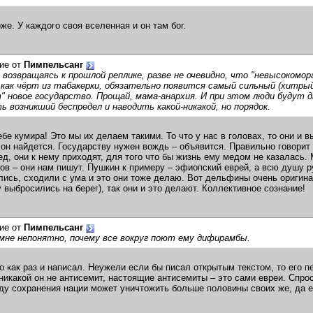
оже. У каждого своя вселенная и он там бог.
ие от
Пимпельсанг
 возвращаясь к прошлой реплике, разве не очевидно, что "невысокомо
 как чёрт из табакерки, обязательно появится самый сильный (хитрый,
" новое государство. Прощай, мама-анархия. И при этом люди будут 
ь возникший беспредел и наводить какой-никакой, но порядок.
ебе кумира! Это мы их делаем такими. То что у нас в головах, то они и 
 он найдется. Государству нужен вождь – объявится. Правильно говорит 
ед, они к нему приходят, для того что бы жизнь ему медом не казалась.
ов – они нам пишут. Пушкин к примеру – эфиопский еврей, а всю душу 
лись, сходили с ума и это они тоже делаю. Вот дельфины очень оригина
у выбросились на берег), так они и это делают. Коллективное сознание!
ие от
Пимпельсанг
мне непонятно, почему все вокруг поют ему дифирамбы.
то как раз и написал. Неужели если бы писал открытым текстом, то его 
никакой он не антисемит, настоящие антисемиты – это сами евреи. Спроси
оду сохранения нации может уничтожить больше половины своих же, да ещ