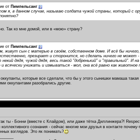
ие от
Пимпельсанг
ом я, в данном случае, называю солдата чужой страны, который с ору
епонятно?
тно. Так ко мне домой, или в «мою» страну?
ие от
Пимпельсанг
, живут сын с матерью в своём, собственном доме. И всё бы ничего, 
естественно, презирает и сторонится, но сделать ничего не может - 
 некий дядя, чужой дядя, весь такой "добренький" и "правильный". И 
о и всячески унижать и измываться - мол, она всё равно как животное 
ь оккупанты, которые все сделали, что бы у этого сынишки мамаша такая
ими оккупантами разобрались другие.
так ты - Бонни (вместе с Клайдом), или даже тётка Диллинжера?! Respec
и коллективного сознания - сейчас многие мои друзья в контакте почему
нных взглядов. Это як понимать?
_______