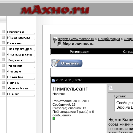
Форум | www.makhno.ru
>
Общий форум
>
Обще
Мир и личность
Регистрация
Спра
26.11.2011, 02:37
Пимпельсанг
Новичок
Цитата:
Регистрация: 30.10.2011
Сообщен
Сообщений: 15
Это на 
Сказал(а) спасибо: 13
Поблагодарили 7 раз(а) в 6
сообщениях
Ну, это Вы н
образ жизни -
непохожая ни