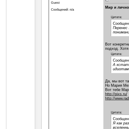
Guest
Мир и лично
Сообщений: n/a
Цитата:
Сообщен
Перенес 
понимани
Вот конкретн
подход. Хотя
Цитата:
Сообщен
А кстати
идиотами
Да, мы вот та
Но Мария Мез
Вот тебе Мар
http://pixs.ru/
http://www.radi
Цитата:
Сообщен
Я как ра
вселенн