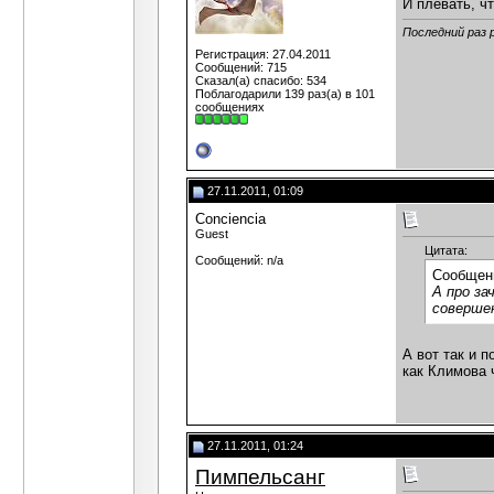
И плевать, чт
Последний раз 
Регистрация: 27.04.2011
Сообщений: 715
Сказал(а) спасибо: 534
Поблагодарили 139 раз(а) в 101
сообщениях
27.11.2011, 01:09
Сonciencia
Guest
Цитата:
Сообщений: n/a
Сообщен
А про за
совершен
А вот так и 
как Климова 
27.11.2011, 01:24
Пимпельсанг