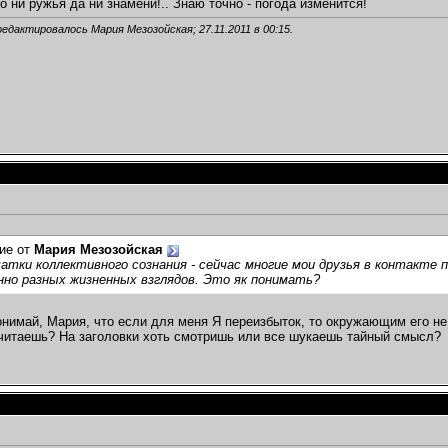
о ни ружья да ни знамени!.. Знаю точно - погода изменится!
редактировалось Мария Мезозойская; 27.11.2011 в
00:15
.
ие от
Мария Мезозойская
чатки коллективного сознания - сейчас многие мои друзья в контакте
но разных жизненных взглядов. Это як понимать?
понимай, Мария, что если для меня Я переизбыток, то окружающим его не
читаешь? На заголовки хоть смотришь или все шукаешь тайный смысл?