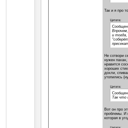
Так и я про т
Цитата:
Сообщен
Впрочем,
и тогда,
"соберёт
пресекат
Не сотвори с
нужен пахан,
нравится сос
хороших стих
дохли, спива
утопились (н
Цитата:
Сообщен
Так что 
Вот он про э
проблемы. И 
которая в уг
Цитата: