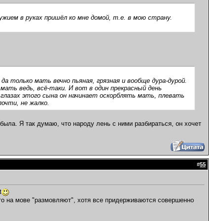
жием в руках пришёл ко мне домой, т.е. в мою страну.
да только мать вечно пьяная, грязная и вообще дура-дурой.
мать ведь, всё-таки. И вот в один прекрасный день
на глазах этого сына он начинает оскорблять мать, плевать
почти, не жалко.
 была. Я так думаю, что народу лень с ними разбираться, он хочет
#
55
t
-то на мове "размовляют", хотя все придерживаются совершенно