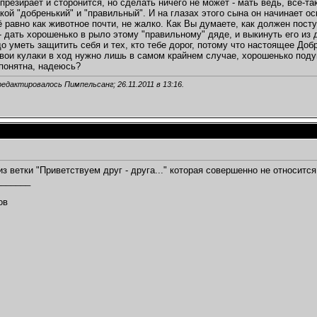
 презирает и сторонится, но сделать ничего не может - мать ведь, всё-т
акой "добренький" и "правильный". И на глазах этого сына он начинает о
сё равно как животное почти, не жалко. Как Вы думаете, как должен пос
- дать хорошенько в рыло этому "правильному" дяде, и выкинуть его из д
до уметь защитить себя и тех, кто тебе дорог, потому что настоящее Доб
свои кулаки в ход нужно лишь в самом крайнем случае, хорошенько поду
понятна, надеюсь?
редактировалось Пимпельсанг; 26.11.2011 в
13:16
.
из ветки "Приветствуем друг - друга..." которая совершенно не относит
_______
,
ов