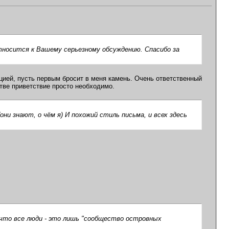
относится к Вашему серьезному обсуждению. Спасибо за
цией, пусть первым бросит в меня камень. Очень ответственный
стве приветствие просто необходимо.
они знают, о чём я) И похожий стиль письма, и всех здесь
 что все люди - это лишь "сообщество островных