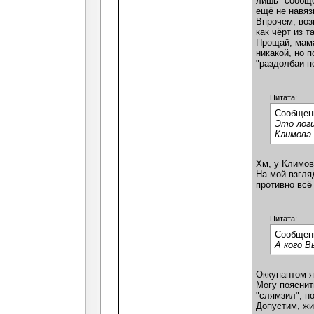
лишь "сообще
ещё не навя
Впрочем, воз
как чёрт из 
Прощай, мама
никакой, но 
"раздолбаи 
Цитата:
Сообщен
Это логи
Климова.
Хм, у Климов
На мой взгля
противно всё
Цитата:
Сообщен
А кого 
Оккупантом я
Могу пояснить
"слямзил", н
Допустим, жи