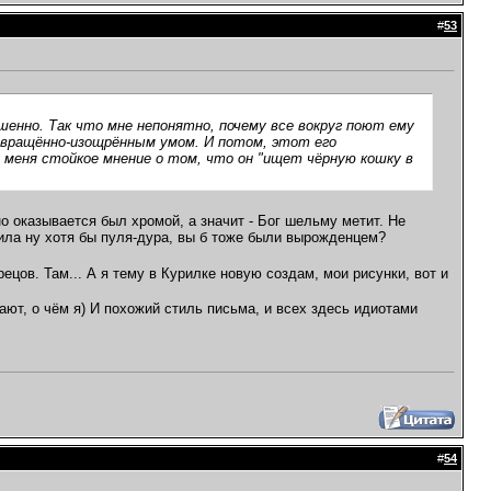
#
53
ршенно. Так что мне непонятно, почему все вокруг поют ему
 извращённо-изощрённым умом. И потом, этот его
 меня стойкое мнение о том, что он "ищет чёрную кошку в
 оказывается был хромой, а значит - Бог шельму метит. Не
ила ну хотя бы пуля-дура, вы б тоже были вырожденцем?
ов. Там... А я тему в Курилке новую создам, мои рисунки, вот и
нают, о чём я) И похожий стиль письма, и всех здесь идиотами
#
54