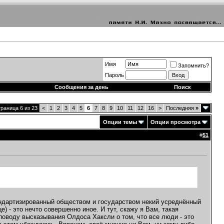
Имя
Запомнить?
Пароль
Сообщения за день
Поиск
раница 6 из 23
<
1
2
3
4
5
6
7
8
9
10
11
12
16
>
Последняя
»
Опции темы
Опции просмотра
#
51
тандартизированный обществом и государством некий усреднённый
е) - это нечто совершенно иное. И тут, скажу я Вам, такая
 поводу высказывания Олдоса Хаксли о том, что все люди - это