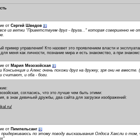
сть
ие от
Сергей Шведов
все из ветки "Приветствуем друг - друга..." которая совершенно не 
е.
ый пример управления! Кто назовет это проявлением власти и эксплуата
 для меня как личности, познание мира и есть знакомство, а при знаком
ие от
Мария Мезозойская
 Консьенция и Алекс очень похожи друг на дружку, зря они не вместе. (
 считают, и оба - боги.
кие:
озойская, согласись, что это лучше чем быть этими:
ия, в знак девичьей дружбы, два сайта для загрузки изображений:
kal.ru/
ие от
Пимпельсанг
з придерживаюсь по этому поводу высказывания Олдоса Хаксли о том,
ых"