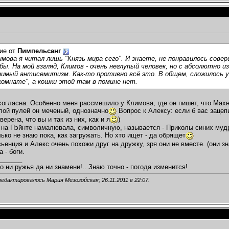
ие от
Пимпельсанг
имова я читал лишь "Князь мира сего". И знаете, не понравилось сове
ы. На мой взгляд, Климов - очень неглупый человек, но с абсолютно
имый антисемитизм. Как-то противно всё это. В общем, сложилось у
омнате", а кошки этой там в помине нет.
огласна. Особенно меня рассмешило у Климова, где он пишет, что Махно
лой пулей он меченый, однозначно
Вопрос к Алексу: если б вас зацеп
верена, что вы и так из них, как и я
)
на Пэйнте намалювала, символичную, называется - Приколы синих мудрец
ько не знаю пока, как загружать. Но хто ищет - да обрящет
сьенция и Алекс очень похожи друг на дружку, зря они не вместе. (они з
а - боги.
_______
о ни ружья да ни знамени!.. Знаю точно - погода изменится!
редактировалось Мария Мезозойская; 26.11.2011 в
22:07
.