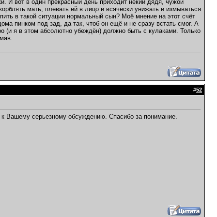
аки. И вот в один прекрасный день приходит некий дядя, чужой
скорблять мать, плевать ей в лицо и всячески унижать и измываться
тупить в такой ситуации нормальный сын? Моё мнение на этот счёт
ома пинком под зад, да так, чтоб он ещё и не сразу встать смог. А
ро (и я в этом абсолютно убеждён) должно быть с кулаками. Только
мав.
#
52
ся к Вашему серьезному обсуждению. Спасибо за понимание.