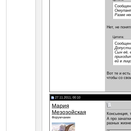
Сообщен
Оккупант
Разве н
Нет, не поня
Цитата:
Сообщен
Допустим
Сын её, 
приходит
ей в лиц
Вот те и ест
чтобы со сво
27.11.2011, 00:10
Мария
Мезозойская
Консьенция, 
Форумчанин
А про зачатк
разных жизне
___________