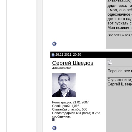
естественно,
дядя, весь т
- мол, она в
однозначное 
для этого на
вот пускать 
Моя позиция 
Последний раз 
26.11.2011, 20:20
Сергей Шведов
Administrator
Перенес все 
___________
C уважением
Сергей Швед
Регистрация: 21.01.2007
Сообщений: 1,016
Сказал(а) спасибо: 580
Поблагодарили 631 раз(а) в 283
сообщениях