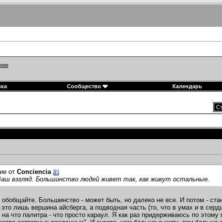
ние
вка
Сообщество
Календарь
Ст
ие от
Сonciencia
Ваш взгляд. Большинство людей живет так, как живут остальные.
е обобщайте. Большинство - может быть, но далеко не все. И потом - с
 это лишь вершина айсберга, а подводная часть (то, что в умах и в сердц
 на что палитра - что просто караул. Я как раз придерживаюсь по этому