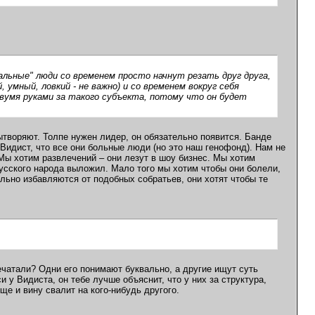
ральные" люди со временем просто начнут резать друг друга,
 умный, ловкий - не важно) и со временем вокруг себя
двумя руками за такого субъекта, потому что он будет
вытворяют. Толпе нужен лидер, он обязательно появится. Банде
Видист, что все они больные люди (но это наш генофонд). Нам не
 Мы хотим развлечений – они лезут в шоу бизнес. Мы хотим
русского народа выложил. Мало того мы хотим чтобы они болели,
льно избавляются от подобных собратьев, они хотят чтобы те
печатали? Одни его понимают буквально, а другие ищут суть
 у Видиста, он тебе лучше объяснит, что у них за структура,
е и вину свалит на кого-нибудь другого.