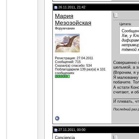
26.11.2011, 21:42
Мария
Мезозойская
Цитата:
Форумчанин
Сообщен
Хм, у Кл
дифирамб
непримир
тёмной к
Регистрация: 27.04.2011
Сообщений: 715
Совершенно с
Сказал(а) спасибо: 534
шельмой, а з
Поблагодарили 139 раз(а) в 101
(Впрочем, я у
сообщениях
Я малюванку 
побачите. Тол
А кстати Кон
считают, и об
___________
И плевать, чт
Последний раз 
27.11.2011, 00:00
Сonciencia