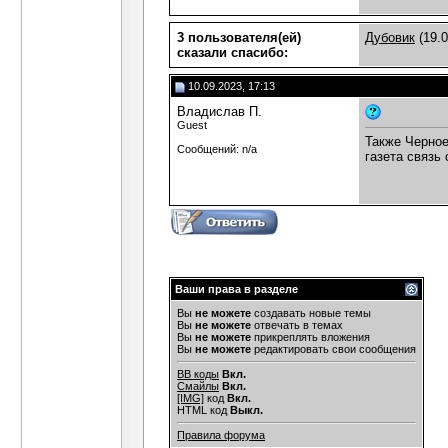
3 пользователя(ей)
Дубовик
(19.0
сказали cпасибо:
10.09.2023, 17:13
Владислав П.
Guest
Также Черное
Сообщений: n/a
газета связь
Ваши права в разделе
Вы
не можете
создавать новые темы
Вы
не можете
отвечать в темах
Вы
не можете
прикреплять вложения
Вы
не можете
редактировать свои сообщения
BB коды
Вкл.
Смайлы
Вкл.
[IMG]
код
Вкл.
HTML код
Выкл.
Правила форума