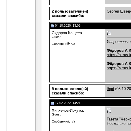
2 пользователя(ей)
Сергей Швед
сказали cпасибо:
04.10.2020, 13:03
Сидоров-Кащеев
Guest
Исправлены н
Сообщений: n/a
Фёдоров А.Ю
https://aitrus
Фёдоров А.
https://aitrus
5 пользователя(ей)
Ihgd
(05.10.2
сказали cпасибо:
17.02.2022, 14:21
Хипхенов-Иркутск
Guest
Газета "Черн
Сообщений: n/a
Несколько но