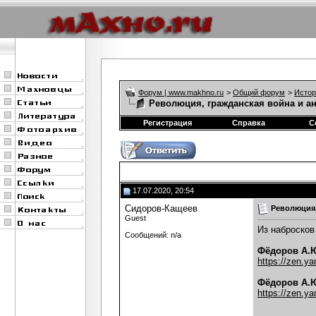
Форум | www.makhno.ru
>
Общий форум
>
Истор
Революция, гражданская война и а
Регистрация
Справка
С
17.07.2020, 20:54
Сидоров-Кащеев
Революция,
Guest
Из набросков
Сообщений: n/a
Фёдоров А.Ю
https://zen.y
Фёдоров А.Ю
https://zen.y