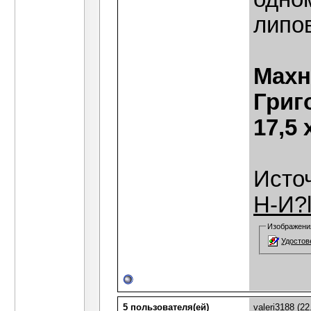
липов
Махн
Григ
17,5 
Исто
Н-И?
Изображени
Удостове
5 пользователя(ей)
valeri3188
(22