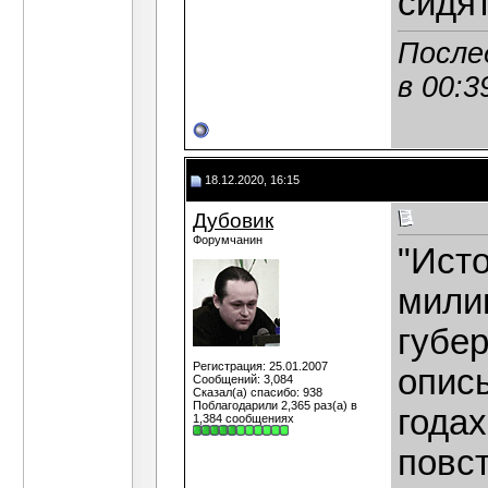
сидя
После
в
00:3
18.12.2020, 16:15
Дубовик
Форумчанин
"Исто
мили
губе
Регистрация: 25.01.2007
опис
Сообщений: 3,084
Сказал(а) спасибо: 938
Поблагодарили 2,365 раз(а) в
года
1,384 сообщениях
повс