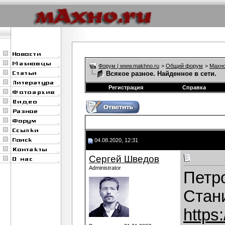
Форум | www.makhno.ru
>
Общий форум
>
Махно
Всякое разное. Найденное в сети.
Регистрация
Справка
04.08.2020, 12:31
Сергей Шведов
Administrator
Петр
Стан
https