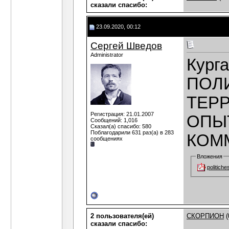
сказали cпасибо:
23.09.2020, 00:12
Сергей Шведов
Administrator
Курга
ПОЛ
ТЕРР
Регистрация: 21.01.2007
ОПЫ
Сообщений: 1,016
Сказал(а) спасибо: 580
Поблагодарили 631 раз(а) в 283
КОМ
сообщениях
Вложения
politich
2 пользователя(ей)
СКОРПИОН
(
сказали cпасибо: