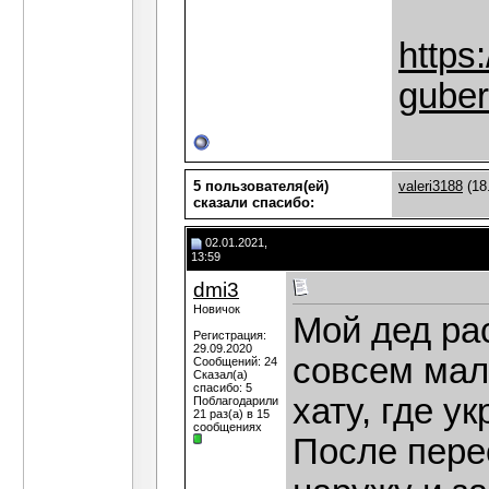
https
guber
5 пользователя(ей)
valeri3188
(18
сказали cпасибо:
02.01.2021,
13:59
dmi3
Новичок
Мой дед рас
Регистрация:
29.09.2020
совсем мал
Сообщений: 24
Сказал(а)
спасибо: 5
хату, где у
Поблагодарили
21 раз(а) в 15
сообщениях
После пере