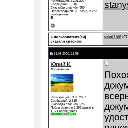
Регистрация: 21.01.2007
stany
Сообщений: 1,016
Сказал(а) спасибо: 580
Поблагодарили 631 раз(а) в 283
сообщениях
4 пользователя(ей)
valeri3188
(07
сказали cпасибо:
19.09.2020, 19:59
Юрий К.
Форумчанин
Похож
доку
всер
Регистрация: 09.03.2007
Сообщений: 2,815
доку
Сказал(а) спасибо: 525
Поблагодарили 2,297 раз(а) в
1,171 сообщениях
удос
одно