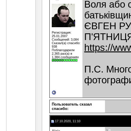
Воля або 
батьківщи
ЄВГЕН Р
Регистрация:
П'ЯТНИЦЯ
25.01.2007
Сообщений: 3,084
Сказал(а) спасибо:
https://ww
938
Поблагодарили
2,365 раз(а) в
1,384 сообщениях
П.С. Мног
фотографи
Пользователь сказал
cпасибо:
17.10.2020, 11:10