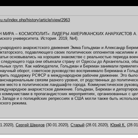
2016,
00:56
..
14.01.2016,
20:49
07.2017,
00:03
su.ru/index.php/history/article/view/2963
...
06.07.2017,
08:17
))...
06.07.2017,
12:47
 МИРА – КОСМОПОЛИТ»: ЛИДЕРЫ АМЕРИКАНСКИХ АНАРХИСТОВ А. Б
...
18.08.2017,
20:32
мского университета. История. 2019, №4).
....
31.08.2019,
20:52
народного анархистского движения Эмма Гольдман и Александр Беркма
.2016,
23:55
иктаторского, подавляющего своих политических оппонентов насилием 
0.2016,
22:32
атьи основывались на хорошем знакомстве с реальностью периода военн
.2016,
17:58
 следующего года они объехали страну от Одессы до Архангельска, об
льных групп. Как наблюдатели, Гольдман и Беркман занимали привилег
20:09
научный оборот, советское руководство воспринимало Беркмана и Голь
22.05.2017,
17:50
ирить поддержку РСФСР в международном рабочем движении. Это было 
017,
19:23
анснациональным связям разного уровня, от родственных до политичес
ное место в политическом ландшафте города. Коммунистическое руково
еждународное анархистское движение. Гольдман, Беркман и депортиро
0.2017,
18:27
 коммунистами в пропагандистских мероприятиях, организованных с цел
.10.2017,
09:21
 Западе и о полицейских репрессиях в США могли также быть использо
ского режима.
2017,
09:24
.2017,
06:41
7,
09:53
7,
00:13
1.2020),
Сергей Шведов
(30.01.2020),
Старый
(28.01.2020),
Юрий К.
(28.01
8,
14:15
18,
21:02