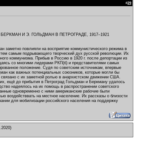
#
29
ЕРКМАН И Э. ГОЛЬДМАН В ПЕТРОГРАДЕ, 1917–1921
н заметно повлияли на восприятие коммунистического режима в
и тем самым подрывающего творческий дух русской революции. Их
ого коммунизма. Прибыв в Россию в 1920 г. после депортации из
щаясь со многими лидерами РКП(б) и представителями самых
ированное положение. Судя по советским источникам, впервые
дман как важных потенциальных союзников, которые могли бы
связано с их заметной ролью в анархистском движении США.
ких, ещё до прибытия в Петроград Гольдман и Беркману удалось
дство надеялось на их помощь в распространении советского
ванные одновременно с ними американские рабочие были
ью воздействвать на местное население. Их рассказы о близости
вании для мобилизации российского населения на поддержку
.2020)