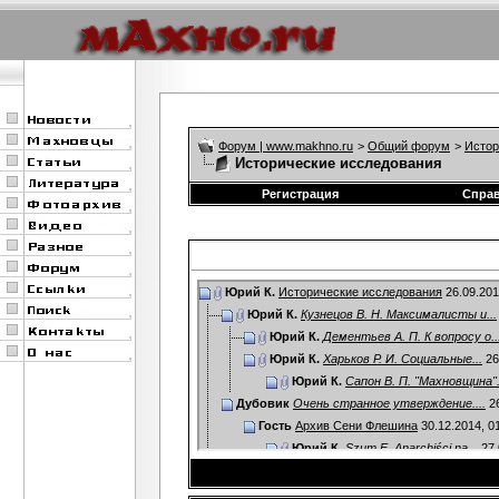
Форум | www.makhno.ru
>
Общий форум
>
Истор
Исторические исследования
Регистрация
Спра
Юрий К.
Исторические исследования
26.09.20
Юрий К.
Кузнецов В. Н. Максималисты и...
Юрий К.
Дементьев А. П. К вопросу о..
Юрий К.
Харьков Р. И. Социальные...
26
Юрий К.
Сапон В. П. "Махновщина".
Дубовик
Очень странное утверждение....
26
Гость
Архив Сени Флешина
30.12.2014,
0
Юрий К.
Szum E. Anarchiści na...
27.
Дополнительные ответы в под
Старый
Таран К.В. К вопросу о...
19.11.201