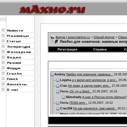
Форум | www.makhno.ru
>
Общий форум
>
Обще
Ликбез для новичков: наивные вопр
Регистрация
Справка
С
Andrey
Ликбез для новичков: наивные...
18.08.20
Leypha
а у меня нет вопросов, я все...
20.08
Стас
Не знаю, в какую тему это...
21.08.200
Гость
Ой, ну и бред...
22.08.2007,
16:18
Slimshady
А щас в России есть батько?
Гость
ПОКА нет...
12.09.2007,
19:22
Стас258
Но как начнется, так народ...
06.01.
Маня
надо будет-сделаем!
06.01.2008,
16:49
кузьмичъ
батько сидит в каждом из нас...
2
бригадник
Нет сейчас в России ника