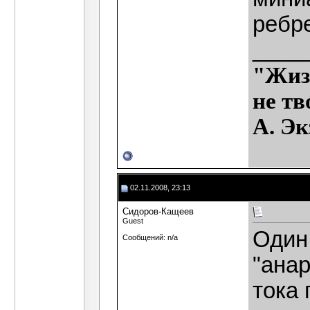
ребр
____
"Жиз
не т
А. Э
02.11.2008, 23:13
Сидоров-Кащеев
Guest
Один
Сообщений: n/a
"анар
тока