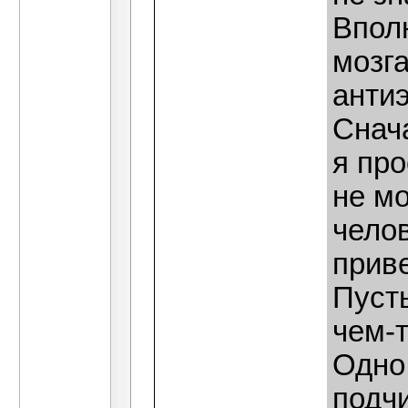
Впол
мозга
антиэ
Снач
я про
не мо
чело
прив
Пусть
чем-т
Одно 
подчи