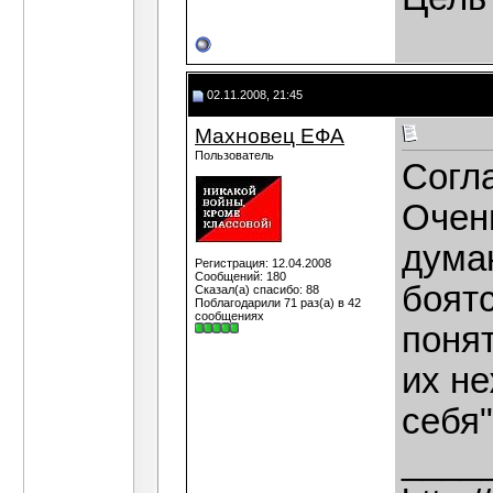
02.11.2008, 21:45
Махновец ЕФА
Пользователь
Согла
Очен
думаю
Регистрация: 12.04.2008
Сообщений: 180
боятс
Сказал(а) спасибо: 88
Поблагодарили 71 раз(а) в 42
сообщениях
поня
их н
себя"
____