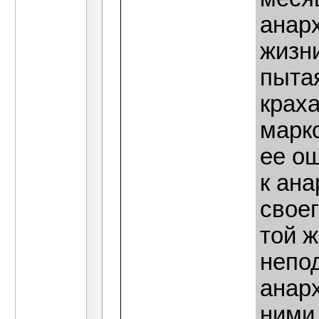
анар
жизн
пыта
краха
маркс
ее о
к ана
своег
той ж
непо
анар
ними 