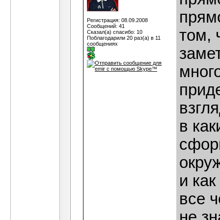
прям
Регистрация: 08.09.2008
Сообщений: 41
том, 
Сказал(а) спасибо: 10
Поблагодарили 20 раз(а) в 11
сообщениях
заме
мног
приде
взгля
в как
сфор
окру
и как
все ч
не зн