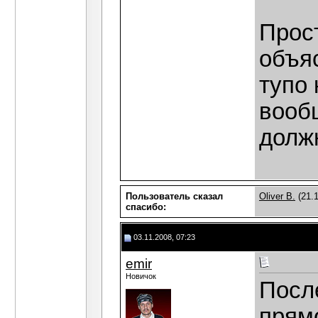
Прос
объяс
тупо 
вообщ
должн
Пользователь сказал
Oliver B.
(21.1
cпасибо:
03.11.2008, 07:23
emir
Новичок
После
прямо