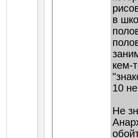
рисо
в шко
поло
поло
зани
кем-т
"знак
10 не
Не зн
Анар
обойт