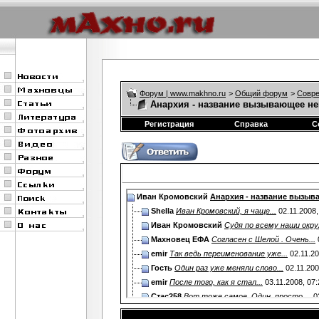
Форум | www.makhno.ru
>
Общий форум
>
Совре
Анархия - название вызывающее не
Регистрация
Справка
С
Иван Кромовский
Анархия - название вызыва
Shella
Иван Кромовский, я чаще...
02.11.2008
Иван Кромовский
Судя по всему наши окру
Махновец ЕФА
Согласен с Шелой . Очень...
emir
Так ведь переименование уже...
02.11.2
Гость
Один раз уже меняли слово...
02.11.20
emir
После того, как я стал...
03.11.2008,
07:
Стас258
Вот тоже самое. Один, просто,...
0
Idealist
Не только правящие классы...
04.11.