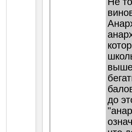
Не т
вино
Анар
анарх
кото
школь
выше
бегат
балов
до эт
"анар
означ