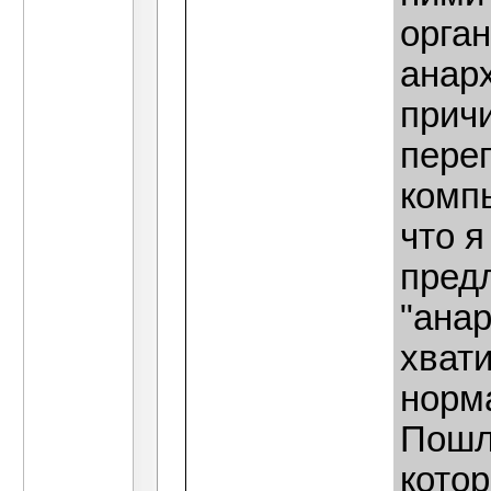
орган
анарх
причи
пере
комп
что 
пред
"анар
хвати
норма
Пошл
кото