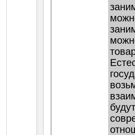
зани
можно
зани
можно
товар
Есте
госуд
возьм
взаи
будут
совр
отно