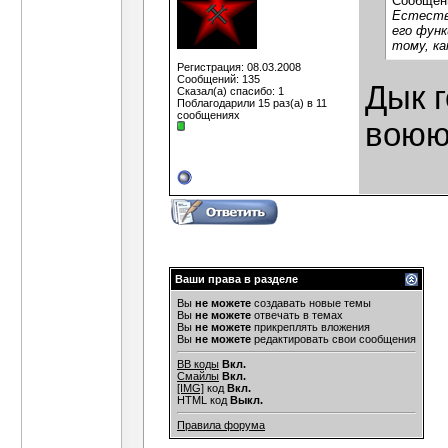
Сообщен
Естестве
его фун
тому, к
Регистрация: 08.03.2008
Сообщений: 135
Дык г
Сказал(а) спасибо: 1
Поблагодарили 15 раз(а) в 11
сообщениях
воюю
Ваши права в разделе
Вы
не можете
создавать новые темы
Вы
не можете
отвечать в темах
Вы
не можете
прикреплять вложения
Вы
не можете
редактировать свои сообщения
BB коды
Вкл.
Смайлы
Вкл.
[IMG]
код
Вкл.
HTML код
Выкл.
Правила форума