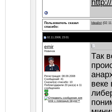
http:
Пользователь сказал
Idealist
(02.11
cпасибо:
02.11.2008, 23:01
emir
Новичок
Так 
прои
анар
Регистрация: 08.09.2008
Сообщений: 41
веке
Сказал(а) спасибо: 10
Поблагодарили 20 раз(а) в 11
сообщениях
либер
пони
миниа