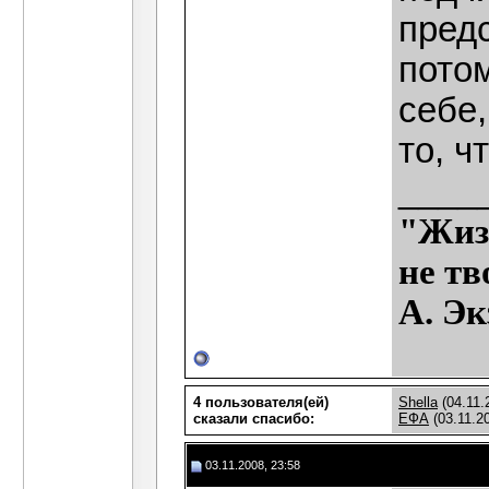
предс
пото
себе,
то, ч
____
"Жиз
не т
А. Э
4 пользователя(ей)
Shella
(04.11.
сказали cпасибо:
ЕФА
(03.11.2
03.11.2008, 23:58