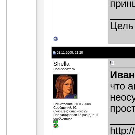
прин
____
Цель
02.11.2008, 21:28
Shella
Пользователь
Иван
что а
неос
Регистрация: 30.05.2008
прост
Сообщений: 92
Сказал(а) спасибо: 29
Поблагодарили 18 раз(а) в 11
____
сообщениях
http:/