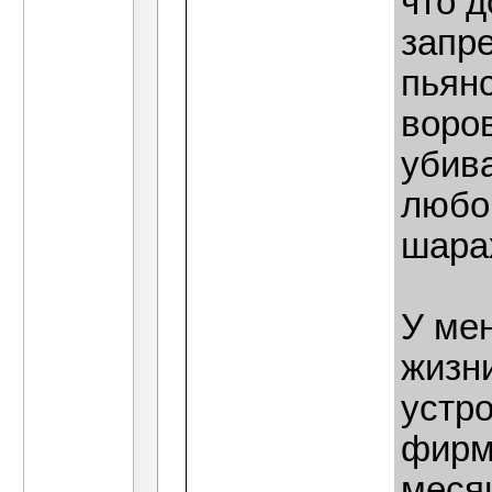
что д
запр
пьянс
воров
убива
любо
шара
У мен
жизн
устро
фирму
меся