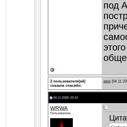
под 
пост
прич
самоо
этого
обще
2 пользователя(ей)
emir
(04.11.20
сказали cпасибо:
04.11.2008, 02:10
WRWA
Пользователь
Цита