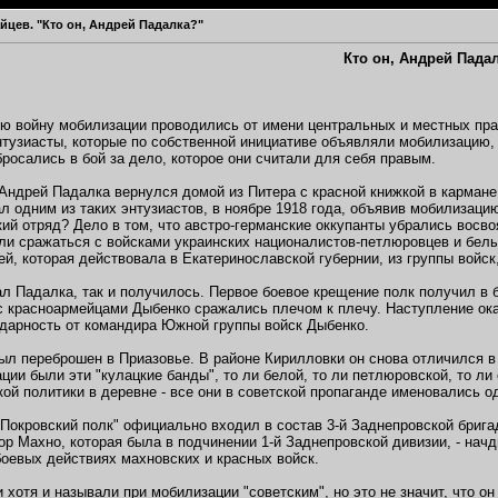
...
11.01.2012,
06:46
йцев. "Кто он, Андрей Падалка?"
ть в ВЧК,...
11.01.2012,
08:13
..
13.01.2012,
11:41
Кто он, Андрей Пада
темах
.
12.01.2012,
14:20
12,
16:33
ю войну мобилизации проводились от имени центральных и местных пра
нтузиасты, которые по собственной инициативе объявляли мобилизацию, 
темах
бросались в бой за дело, которое они считали для себя правым.
.2012,
18:09
2
Андрей Падалка вернулся домой из Питера с красной книжкой в кармане
ал одним из таких энтузиастов, в ноябре 1918 года, объявив мобилизаци
кий отряд? Дело в том, что австро-германские оккупанты убрались восв
ли сражаться с войсками украинских националистов-петлюровцев и белы
ей, которая действовала в Екатеринославской губернии, из группы войс
л Падалка, так и получилось. Первое боевое крещение полк получил в 
с красноармейцами Дыбенко сражались плечом к плечу. Наступление ок
дарность от командира Южной группы войск Дыбенко.
ыл переброшен в Приазовье. В районе Кирилловки он снова отличился в
ации были эти "кулацкие банды", то ли белой, то ли петлюровской, то л
ой политики в деревне - все они в советской пропаганде именовались оди
"Покровский полк" официально входил в состав 3-й Заднепровской брига
ор Махно, которая была в подчинении 1-й Заднепровской дивизии, - начд
оевых действиях махновских и красных войск.
 хотя и называли при мобилизации "советским", но это не значит, что о