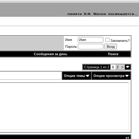
Имя
Запомнить?
Пароль
Сообщения за день
Поиск
Страница 1 из 2
1
2
>
Опции темы
Опции просмотра
#
1