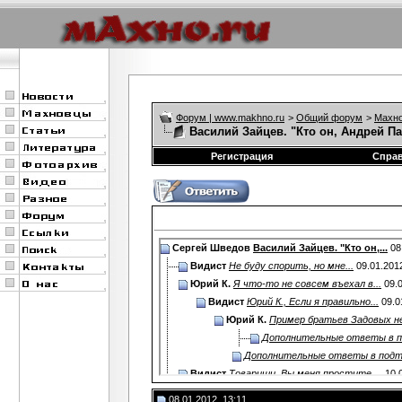
Форум | www.makhno.ru
>
Общий форум
>
Махно
Василий Зайцев. "Кто он, Андрей П
Регистрация
Спра
Сергей Шведов
Василий Зайцев. "Кто он,...
08
Видист
Не буду спорить, но мне...
09.01.201
Юрий К.
Я что-то не совсем въехал в...
09.0
Видист
Юрий К., Если я правильно...
09.0
Юрий К.
Пример братьев Задовых не
Дополнительные ответы в 
Дополнительные ответы в под
Видист
Товарищи, Вы меня простите,...
10.
Юрий К.
Попробую подойти с другой...
10
08.01.2012, 13:11