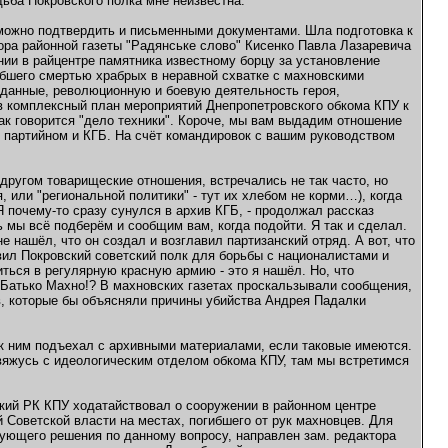
ьба Покровского полка мне неизвестна.
, можно подтвердить и письменными документами. Шла подготовка к
ора районной газеты "Радянське слово" Кисенко Павла Лазаревича
нии в райцентре памятника известному борцу за установление
ибшего смертью храбрых в неравной схватке с махновскими
данные, революционную и боевую деятельность героя,
кт в комплексный план мероприятий Днепропетровского обкома КПУ к
как говорится "дело техники". Короче, мы вам выдадим отношение
ах партийном и КГБ. На счёт командировок с вашим руководством
другом товарищеские отношения, встречались не так часто, но
, или "региональной политики" - тут их хлебом не корми…), когда
Я почему-то сразу сунулся в архив КГБ, - продолжал рассказ
ь мы всё подберём и сообщим вам, когда подойти. Я так и сделал.
не нашёл, что он создал и возглавил партизанский отряд. А вот, что
вил Покровский советский полк для борьбы с националистами и
ться в регулярную красную армию - это я нашёл. Но, что
 Батько Махно!? В махновских газетах проскальзывали сообщения,
ов, которые бы объясняли причины убийства Андрея Падалки
я к ним подъехал с архивными материалами, если таковые имеются.
 свяжусь с идеологическим отделом обкома КПУ, там мы встретимся
ский РК КПУ ходатайствовал о сооружении в районном центре
 Советской власти на местах, погибшего от рук махновцев. Для
ющего решения по данному вопросу, направлен зам. редактора