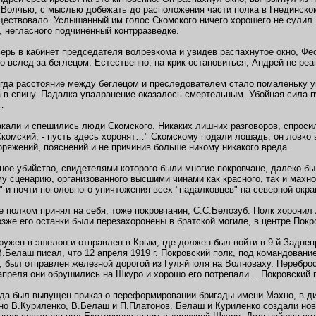
 Волчью, с мыслью добежать до расположения части полка в Гнединском
ществовало. Услышанный им голос Скомского ничего хорошего не сулил.
, негласного подчинённый контрразведке.
ерь в кабинет председателя волревкома и увидев распахнутое окно, Фе
но вслед за беглецом. Естественно, на крик остановиться, Андрей не ре
огда расстояние между беглецом и преследователем стало помаленьку у
 в спину. Падалка упалранение оказалось смертельным. Убойная сила п
…
акали и спешились люди Скомского. Никаких лишних разговоров, спросил
комский, - пусть здесь хоронят…" Скомскому подали лошадь, он ловко в
оряжений, пояснений и не причинив больше никому никакого вреда.
ное убийство, свидетелями которого были многие покровчане, далеко б
у сценарию, организованного высшими чинами как красного, так и махно
" и почти поголовного уничтожения всех "падалковцев" на северной окраи
 полком принял на себя, тоже покровчанин, С.С.Белозуб. Полк хорони
зже его останки были перезахоронены в братской могиле, в центре Покр
ружен в эшелон и отправлен в Крым, где должен был войти в 9-й Заднепр
В.Белаш писал, что 12 апреля 1919 г. Покровский полк, под командован
, был отправлен железной дорогой из Гуляйполя на Волноваху. Переброс
 апреля они обрушились на Шкуро и хорошо его потрепали… Покровский п
ода был выпущен приказ о переформировании бригады имени Махно, в ди
но В.Куриленко, В.Белаш и П.Платонов. Белаш и Куриленко создали новы