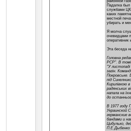
районной газ
Падалка был 
службами ЦК,
каких памятн
местной печа
убирать и ме
Я молча слуш
очевидцами п
оперативник 
Эта беседа н
Головна реда
РСР". В томі
"У листопаді
загін. Коман
Покровське. 
під Синелник
Кирилівкою в
радянських в
напала на їх
до останньог
В 1977 году 
Украинской С
германские в
бандами и на
Цибулько, де
П.Е.Дыбенко 