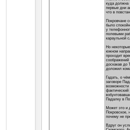
куда должна 
первые дни а
что в повста
Покровчане с
было спокойн
у телефонног
полевыми раб
караульной с
Но некоторые
южном направ
проходит вре
соображений 
доскакав до 
доложил кома
Гадать, о чё
заговоре Пад
возможности 
фактический 
взбунтовавши
Падалку в По
Может это и 
Покровское, 
почему не пр
Вдруг он усл
Скомского. А