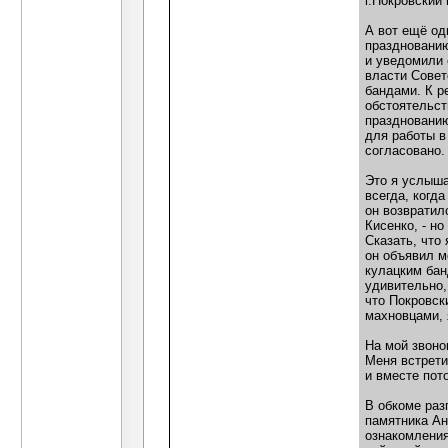
г.Покровский
А вот ещё од
празднованию
и уведомили 
власти Совет
бандами. К р
обстоятельст
празднованию
для работы в
согласовано.
Это я услыша
всегда, когд
он возвратил
Кисенко, - н
Сказать, что 
он объявил м
кулацким бан
удивительно,
что Покровск
махновцами, 
На мой звоно
Меня встрети
и вместе пот
В обкоме раз
памятника Ан
ознакомления