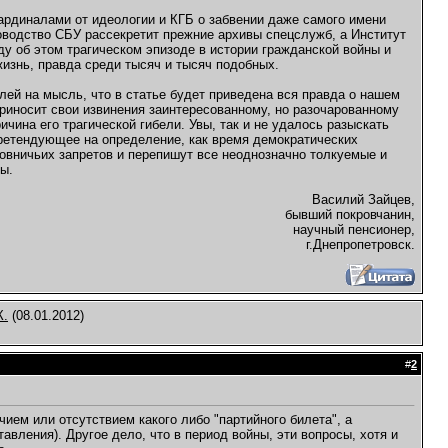
кардиналами от идеологии и КГБ о забвении даже самого имени
ководство СБУ рассекретит прежние архивы спецслужб, а Институт
ду об этом трагическом эпизоде в истории гражданской войны и
жизнь, правда среди тысяч и тысяч подобных.
елей на мысль, что в статье будет приведена вся правда о нашем
приносит свои извинения заинтересованному, но разочарованному
ичина его трагической гибели. Увы, так и не удалось разыскать
претендующее на определение, как время демократических
новничьих запретов и перепишут все неоднозначно толкуемые и
ы.
Василий Зайцев,
бывший покровчанин,
научный пенсионер,
г.Днепропетровск.
К.
(08.01.2012)
#
2
ием или отсутствием какого либо "партийного билета", а
вления). Другое дело, что в период войны, эти вопросы, хотя и