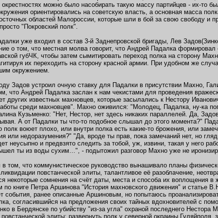
 окрестностях можно было насобирать такую массу партийцев - их-то бы
кружения ориентировались на советскую власть, а основная масса полка
осточных областей Малороссии, которые шли в бой за свою свободу и пр
просто "Покровский полк".
адалки уже входил в состав 3-й Заднепровской бригады, Лев Задов(Зинк
ие о том, что местная молва говорит, что Андрей Падалка формировал с
вской губЧК, чтобы затем сымитировать переход полка на сторону Махн
агитируя их переходить на сторону красной армии. При удобном же случа
шим окружением.
оду Задов устроил очную ставку для Падалки в присутствии Махно, Гал
ом, что Андрей Падалка заслан к нам чекистами для проведения вражеск
нет других известных махновцев, которые засылались к Нестору Иванович
аботы среди махновцев". Махно оживился: "Молодец, Падалка, ну-ка п
алина Кузьменко: "Нет, Нестор, нет здесь никаких параллелей. Да, Задов
рывая. А от Падалки ты что-то подобное слышал до этого момента?" Па
о полк воюет плохо, или внутри полка есть какие-то брожения, или зам
ния или недоразумения?" "Да, вроде ты прав, пока замечаний нет, но гля
ет неусыпно и предвзято следить за тобой, уж, извини, такая у него раб
вышел ты из воды сухим…", - подытожил разговор Махно уже не иронизир
 в том, что коммунистическое руководство вынашивало планы физическ
ликвидации повстанческой элиты, талантливое её разоблачение, неотвра
я некоторые сомнения на счёт даты, места и способа их воплощения в 
м по книге Петра Аршинова "История махновского движения" и статье В.
т события, ранее описанные Аршиновым, но попытаюсь проанализироват
ка, согласившийся на предложения своих тайных вдохновителей с помо
нко в Бердянске по убийству "из-за угла" охраной последнего Нестора М
 повстанческой элиты: развернуть полк у северной окраины Гуляйполя, з