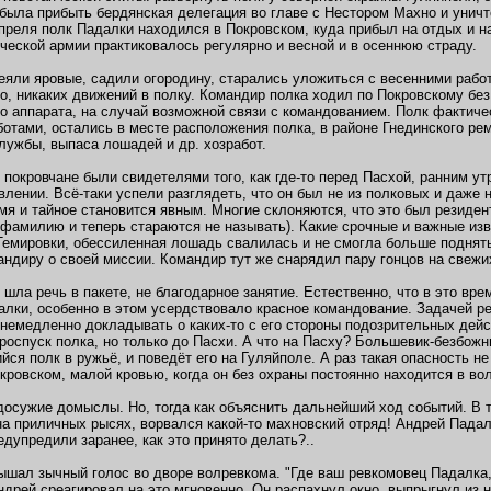
была прибыть бердянская делегация во главе с Нестором Махно и уничт
преля полк Падалки находился в Покровском, куда прибыл на отдых и н
нческой армии практиковалось регулярно и весной и в осеннюю страду.
еяли яровые, садили огородину, старались уложиться с весенними работ
о, никаких движений в полку. Командир полка ходил по Покровскому бе
о аппарата, на случай возможной связи с командованием. Полк фактиче
отами, остались в месте расположения полка, в районе Гнединского ре
лужбы, выпаса лошадей и др. хозработ.
 покровчане были свидетелями того, как где-то перед Пасхой, ранним ут
лении. Всё-таки успели разглядеть, что он был не из полковых и даже 
мя и тайное становится явным. Многие склоняются, что это был резиден
фамилию и теперь стараются не называть). Какие срочные и важные изв
Темировки, обессиленная лошадь свалилась и не смогла больше поднять
ндиру о своей миссии. Командир тут же снарядил пару гонцов на свеж
м шла речь в пакете, не благодарное занятие. Естественно, что в это в
алки, особенно в этом усердствовало красное командование. Задачей р
немедленно докладывать о каких-то с его стороны подозрительных дейс
роспуск полка, но только до Пасхи. А что на Пасху? Большевик-безбожн
йся полк в ружьё, и поведёт его на Гуляйполе. А раз такая опасность н
кровском, малой кровью, когда он без охраны постоянно находится в во
досужие домыслы. Но, тогда как объяснить дальнейший ход событий. В т
на приличных рысях, ворвался какой-то махновский отряд! Андрей Пада
едупредили заранее, как это принято делать?..
ышал зычный голос во дворе волревкома. "Где ваш ревкомовец Падалка,
ндрей среагировал на это мгновенно. Он распахнул окно, выпрыгнул из н