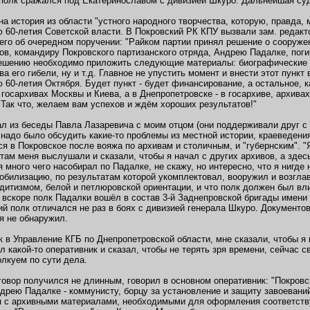
 полк сражался под Екатеринославом с дивизией Шкуро. Дальнейшая суд
на история из области "устного народного творчества, которую, правда
 60-летия Советской власти. В Покровский РК КПУ вызвали зам. редакт
его об очередном поручении: "Райком партии принял решение о сооруже
ов, командиру Покровского партизанского отряда, Андрею Падалке, пог
ешению необходимо приложить следующие материалы: биографические 
ва его гибели, ну и т.д. Главное не упустить момент и внести этот пун
 60-летия Октября. Будет пункт - будет финансирование, а остальное, 
 госархивах Москвы и Киева, а в Днепропетровске - в госархиве, архив
 Так что, желаем вам успехов и ждём хороших результатов!"
л из беседы Павла Лазаревича с моим отцом (они поддерживали друг с 
а надо было обсудить какие-то проблемы из местной истории, краеведения
ся в Покровское после вояжа по архивам и столичным, и "губернским". "
о там меня выслушали и сказали, чтобы я начал с других архивов, а здес
я много чего насобирал по Падалке, не скажу, но интересно, что я нигде 
обилизацию, по результатам которой укомплектовал, вооружил и возгла
дитизмом, белой и петлюровской ориентации, и что полк должен был вли
 вскоре полк Падалки вошёл в состав 3-й Заднепровской бригады имени
ий полк отличался не раз в боях с дивизией генерала Шкуро. Документ
я не обнаружил.
к в Управление КГБ по Днепропетровской области, мне сказали, чтобы 
л какой-то оперативник и сказал, чтобы не терять зря времени, сейчас
олкуем по сути дела.
говор получился не длинным, говорил в основном оперативник: "Покров
дрею Падалке - коммунисту, борцу за установление и защиту завоеваний
 с архивными материалами, необходимыми для оформления соответству