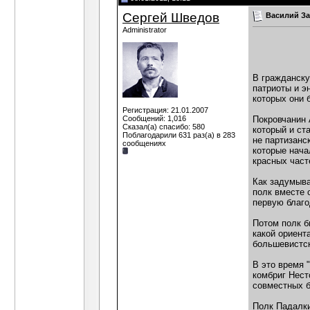
Видист
Юрий К., Попробую подойти с
Сергей Шведов
Василий За
Anarkhistka
я бы не пошёл работа
Administrator
Дубовик
Видист, вы сейчас, спустя.
Дополнительные ответы в под
Гость
Это смотря какой период иметь..
Юрий К.
Не доверяю я его...
12.01.20
В гражданску
патриоты и э
Дополнительные ответы в под
которых они 
ВолчарА
простите, а при нынешний...
10.01
Регистрация: 21.01.2007
Видист
Дубовик, "Анархически...
14.01.2012,
04:4
Сообщений: 1,016
Покровчанин 
Сказал(а) спасибо: 580
который и ст
Поблагодарили 631 раз(а) в 283
не партизанс
сообщениях
которые нача
красных част
Как задумыва
полк вместе 
первую благо
Потом полк б
какой ориент
большевистск
В это время 
комбриг Нест
совместных б
Полк Падалки