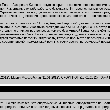
л Павел Лазаревич Кисенко, когда говорил о принятии решения серыми 
ки. Как видим, это табу работало безотказно. Интересно, нынешнее ру
Украины напишет не под диктовку, а от своего авторитетного имени прав
повстанческого движения, ценой которого была ещё одна человеческая 
то сам заголовок статьи "Кто он, Андрей Падалка?" уже настроил читат
овчанине, активном участнике гражданской войны на Украине. Но автор 
о статья не снимает все вопросы, кем же был Андрей Падалка и в чём пр
документальную базу. Но автор не теряет надежду, что в наше время, 
дутся маститые историки-энтузиасты, которые пробьются через путы чи
 события времён гражданской войны с точки зрения исторической правд
.2012),
Мария Мезозойская
(11.01.2012),
СКОРПИОН
(10.01.2012),
Юрий 
ить, но мне кажется, что анархическое мышление, определяется не налич
о представлениями о власти (здесь мы не можем определить его предста