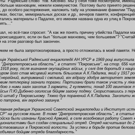
еты "Радянське слово" тов. Кисенко. Мы у себя тоже посмотрели, имеющ
больше махновцем, нежели коммунистом. Поэтому было принято решени
 до особого распоряжения, наложить табу на упоминание фамилии "Падал
иках, бюстах, мемориальных досках и др., вечеров памяти, конференций
тались материалы о Падалке, его именем названа одна из улиц в Покровс
нять…"
ал, но всё-таки спросил: "А как же понять причину убийства Падалки м
роисшедшего, если он был "больше махновец, чем большевик"? "Считайте
и на этом разговор был закончен.
икем не была запротоколирована, а просто отложилась в моей памяти. Н
кція Української Радянської енциклопедії АН УРСР в 1969 році випустила
 "Дніпропетровська область", в статті "Покровське", на стор. 656 чи
 1918 року, після вигнання окупаційних військ, у селі для боротьбі з 
диром його став місцевий житель більшовик А.К.Падалка, який у 1917 роц
Енергійний, витриманий і сміливий, він відразу здобув авторитет земляк
овим петлюрівці зазнали поразки. Партизани брали також участь у ліквід
 бою з ними загін захопив 3 гармати, 2 кулемети, понад 100 гвинтівок 
ійськ П.Ю.Дибенко оголосив бійцям загону подяку. Скориставшись з пере
ній штаб у Покровському. Тяжко був поранений А.К.Падалка. Захопити 
о патрона, він героїчно загинув."
Главная редакция Украинской Советской энциклопедии и Институт ист
СР" на русском языке. В томе "Днепропетровская область", в статье "
ойска были изгнаны Красной Армией, в селе возобновил работу Совет
ционалистами был создан специальный отряд. Отряд насчитывал до 2 
йствовавших в Покровской волости. За успехи в борьбе против белог
объявил бойцам отряда благодарность."