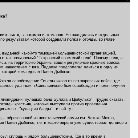
лка?
вительств, главкомов и атаманов. Но находились и отдельные
по результатам которой создавали полки и отряды, во главе
, выданной какой-то тамошней большевистской организацией,
ю в так называемый "Покровский советский полк". Почему полк, а
ояси, на территорию Украины вошли регулярные красные войска,
м нашествием с юга. Падалка предполагал влиться в одну из
к, которой командовал Павел Дыбенко.
бою за освобождение Синельниково от петлюровских войск, где
азалось удачным, г.Синельниково был освобожден и полк получил
 ликвидации "кулацких банд Булаха и Цыбулько". Трудно сказать,
и отряды крестьян, которые выступали против проведения
наково - "кулацкие банды" - и всё тут.
ды, образованной из повстанческой армии им. Батько Махно, -
ив Павел Дыбенко, т.е. в марте-апреле уже существовал договор о
н был сплошь и рядом большевистским. Где в то время в