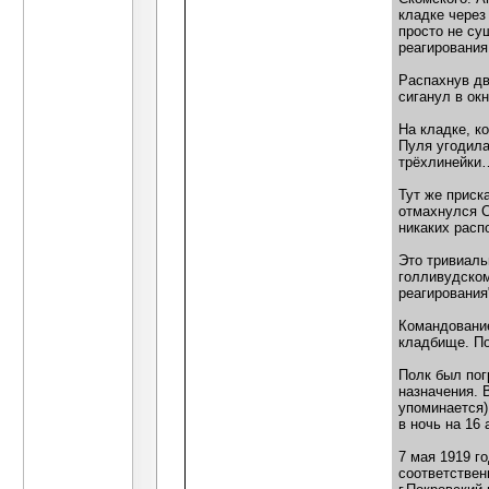
кладке через
просто не су
реагирования
Распахнув дв
сиганул в ок
На кладке, к
Пуля угодила
трёхлинейки
Тут же приск
отмахнулся С
никаких расп
Это тривиаль
голливудском
реагирования
Командование
кладбище. По
Полк был пог
назначения. 
упоминается)
в ночь на 16
7 мая 1919 г
соответствен