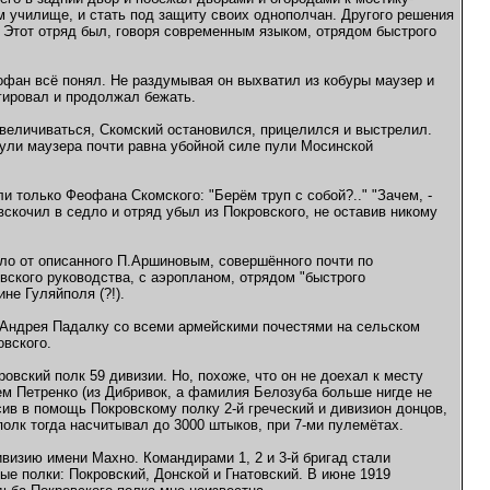
 училище, и стать под защиту своих однополчан. Другого решения
 Этот отряд был, говоря современным языком, отрядом быстрого
офан всё понял. Не раздумывая он выхватил из кобуры маузер и
агировал и продолжал бежать.
величиваться, Скомский остановился, прицелился и выстрелил.
ули маузера почти равна убойной силе пули Мосинской
и только Феофана Скомского: "Берём труп с собой?.." "Зачем, -
скочил в седло и отряд убыл из Покровского, не оставив никому
ыло от описанного П.Аршиновым, совершённого почти по
вского руководства, с аэропланом, отрядом "быстрого
не Гуляйполя (?!).
л Андрея Падалку со всеми армейскими почестями на сельском
овского.
овский полк 59 дивизии. Но, похоже, что он не доехал к месту
ием Петренко (из Дибривок, а фамилия Белозуба больше нигде не
ив в помощь Покровскому полку 2-й греческий и дивизион донцов,
олк тогда насчитывал до 3000 штыков, при 7-ми пулемётах.
визию имени Махно. Командирами 1, 2 и 3-й бригад стали
е полки: Покровский, Донской и Гнатовский. В июне 1919