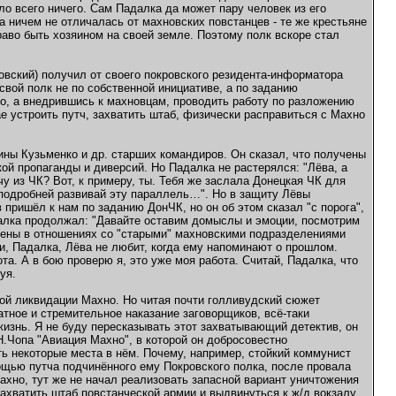
ло всего ничего. Сам Падалка да может пару человек из его
 ничем не отличалась от махновских повстанцев - те же крестьяне
аво быть хозяином на своей земле. Поэтому полк вскоре стал
овский) получил от своего покровского резидента-информатора
вой полк не по собственной инициативе, а по заданию
о, а внедрившись к махновцам, проводить работу по разложению
е устроить путч, захватить штаб, физически расправиться с Махно
ины Кузьменко и др. старших командиров. Он сказал, что получены
ой пропаганды и диверсий. Но Падалка не растерялся: "Лёва, а
у из ЧК? Вот, к примеру, ты. Тебя же заслала Донецкая ЧК для
оподробней развивай эту параллель…". Но в защиту Лёвы
 пришёл к нам по заданию ДонЧК, но он об этом сказал "с порога",
далка продолжал: "Давайте оставим домыслы и эмоции, посмотрим
ечены в отношениях со "старыми" махновскими подразделениями
ди, Падалка, Лёва не любит, когда ему напоминают о прошлом.
ота. А в бою проверю я, это уже моя работа. Считай, Падалка, что
уя.
ой ликвидации Махно. Но читая почти голливудский сюжет
тное и стремительное наказание заговорщиков, всё-таки
жизнь. Я не буду пересказывать этот захватывающий детектив, он
Н.Чопа "Авиация Махно", в которой он добросовестно
ь некоторые места в нём. Почему, например, стойкий коммунист
щью путча подчинённого ему Покровского полка, после провала
ахно, тут же не начал реализовать запасной вариант уничтожения
ахватить штаб повстанческой армии и выдвинуться к ж/д вокзалу,