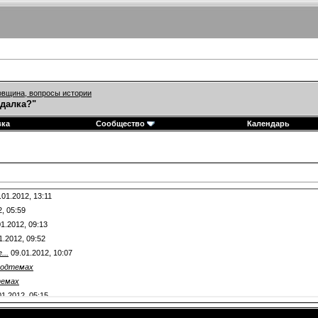
вщина, вопросы истории
адалка?"
вка
Сообщество
Календарь
.01.2012,
13:11
2,
05:59
1.2012,
09:13
1.2012,
09:52
...
09.01.2012,
10:07
подтемах
темах
01.2012,
05:15
.01.2012,
07:02