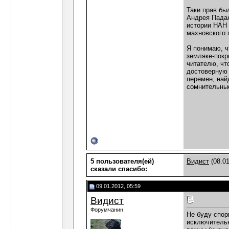
Таки прав бы
Андрея Падал
истории НАН 
махновского 
Я понимаю, ч
земляке-покр
читателю, чт
достоверную 
перемен, най
сомнительные
5 пользователя(ей)
Видист
(08.01
сказали cпасибо:
09.01.2012, 05:59
Видист
Форумчанин
Не буду спор
исключительн