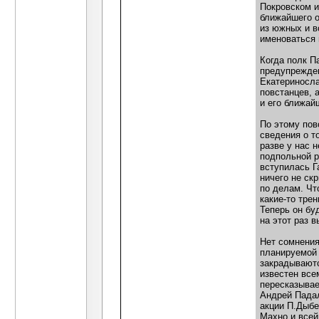
Покровском и
ближайшего о
из южных и в
именоваться 
Когда полк П
предупрежден
Екатериносла
повстанцев, 
и его ближай
По этому пов
сведения о т
разве у нас 
подпольной р
вступилась Г
ничего не ск
по делам. Чт
какие-то тре
Теперь он буд
на этот раз 
Нет сомнения
планируемой 
закрадываютс
известен все
пересказывае
Андрей Падал
акции П.Дыбе
Махно и всей