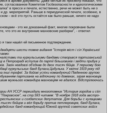
иеся в архиве документы. Даже беглый их просмотр показал, что
е, согласованное Комитетом Госбезопасности и идеологическими
ка" в прессе и печати, естественно, речи не может быть ни о
 и др. мероприятий. Раньше в периодической печати, особенно, в
ком – всё это пусть остаётся как было раньше, ничего не надо
ахновцами - это же доказанный факт, многие покровчане были
, что это их внутренние махновские разборки", - ответил
о я таки нашёл ей письменное подтверждение.
 двадцяти шести томне видання "Історія міст і сіл Української
таємо:
націоналістами та куркульськими бандами створився партизанський
і в Петрограді вступив до партії більшовиків і звідти прибув у
ів. Загін невдовзі об’єднав до двох тисяч бійців. У першому бою
ації куркульських банд Булаха,Цибулька. У квітні 1919 року під
та інші трофеї. За бойові успіхи командуючий Південною групою
буванням партизанів на відпочинку по домівках, зграя махновців
живим мужнього командира махновцям не вдалося. Відстрілюючись
ории АН УССР переиздали многотомник "История городов и сёл
Покровское", на стр.593 читаем: "В ноябре 1918 года австро-
 крестьянских и солдатских депутатов. Для борьбы с кулацкими
тысяч бойцов и вёл борьбу против петлюровцев, банд Булаха,
вардейских банд командующий Южной группой советских войск