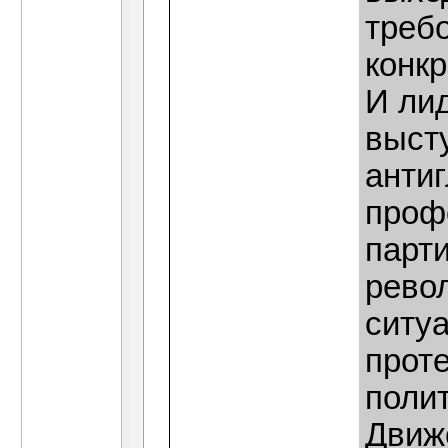
треб
конк
И ли
выст
анти
проф
парти
рево
ситу
проте
поли
Движ