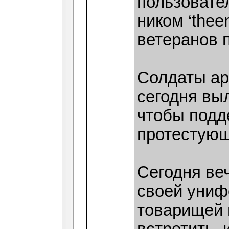
пользовател
ником ‘the
ветеранов 
Солдаты ар
сегодня вы
чтобы подд
протестующ
Сегодня ве
своей униф
товарищей 