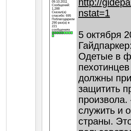
http://gidep
09.10.2011
Сообщений:
1,288
nstat=1
Сказал(а)
спасибо: 695
Поблагодарили
290 раз(а) в
221
сообщениях
5 октября 2
Гайдпаркер
Одетые в фо
пехотинцев
должны при
защитить п
произвола.
служить и 
страны. Эт