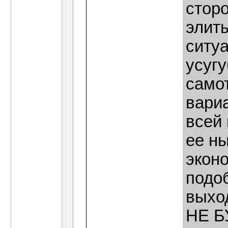
стор
элит
ситуа
усугу
самот
вариа
всей
ее н
экон
подоб
выхо
НЕ Б