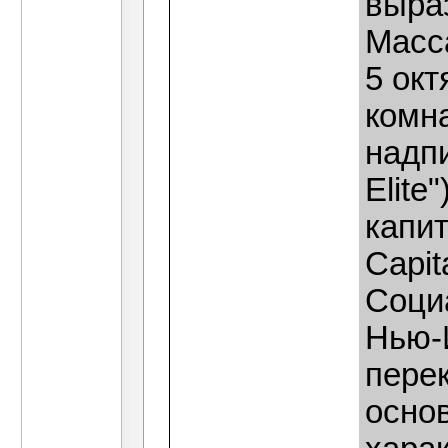
выра
Масс
5 окт
комна
надпи
Elite
капит
Capit
Соци
Нью-
перек
осно