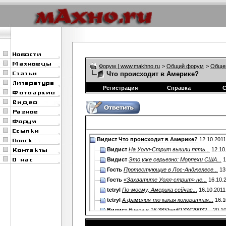
Форум | www.makhno.ru
>
Общий форум
>
Обще
Что происходит в Америке?
Регистрация
Справка
Видист
Что происходит в Америке?
12.10.201
Видист
На Уолл-Стрит вышли пять...
12.10
Видист
Это уже серьезно: Морпехи США...
1
Гость
Протестующие в Лос-Анджелесе...
13
Гость
«Захватите Уолл-стрит» не...
16.10.
tetryl
По-моему, Америка сейчас...
16.10.2011
tetryl
А фамилия-то какая колоритная...
16.1
Видист
Вчера в 16:38Sheriff133429032...
20.10
Видист
Банкиры хотят народной крови...
20.