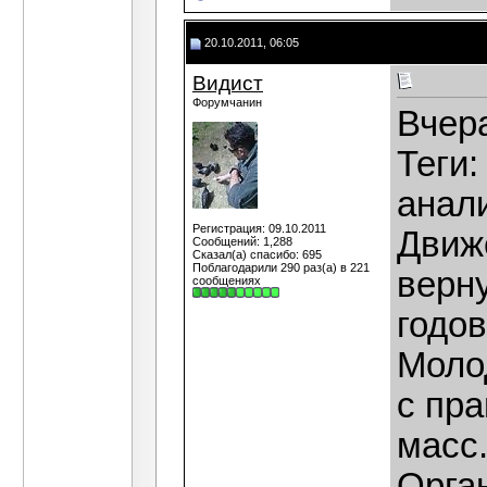
20.10.2011, 06:05
Видист
Форумчанин
Вчера
Теги:
анал
Регистрация: 09.10.2011
Движ
Сообщений: 1,288
Сказал(а) спасибо: 695
Поблагодарили 290 раз(а) в 221
верну
сообщениях
годов
Моло
с пр
масс.
Орга