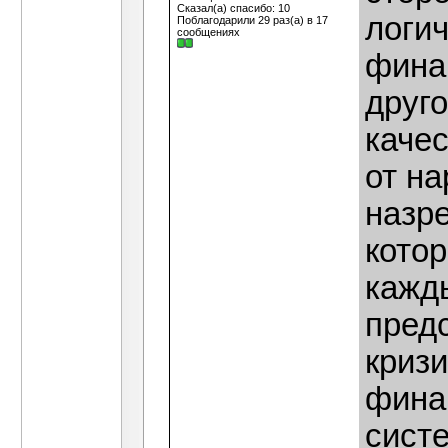
Сказал(а) спасибо: 10
логи
Поблагодарили 29 раз(а) в 17
сообщениях
финан
друго
качес
от на
назр
котор
кажд
предс
кризи
фина
систе