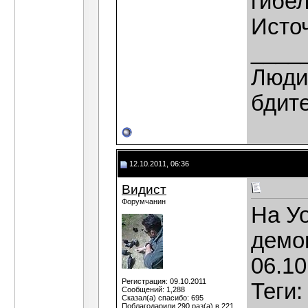
гибе
Источ
____
Люди,
бдит
12.10.2011, 06:36
Видист
Форумчанин
На У
демо
06.1
Регистрация: 09.10.2011
Теги:
Сообщений: 1,288
Сказал(а) спасибо: 695
Поблагодарили 290 раз(а) в 221