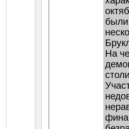
харак
октя
были 
неск
Брукл
На че
демо
столи
Учас
недо
нера
фина
безр