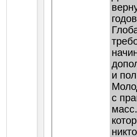
верну
годов
Глоб
требо
начи
допо
и по
Моло
с пр
масс.
котор
никто