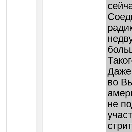
сейча
Соед
ради
недв
боль
Таког
Даже
во В
амер
не п
участ
стрит