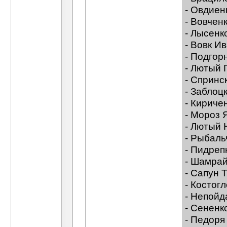
- Овдиен
- Вовчен
- Лысенк
- Вовк И
- Подгор
- Лютый 
- Спринс
- Заблоц
- Кириче
- Мороз 
- Лютый 
- Рыбал
- Пидре
- Шамрай
- Сапун 
- Костог
- Непойд
- Сененк
- Педоря