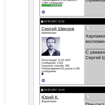
Поблагодарили 2,365 раз(а) в
1,384 сообщениях
04.05.2007, 01:02
Сергей Шведов
Administrator
Харламов
воспомин
_______
C уваже
Сергей 
Регистрация: 21.01.2007
Сообщений: 1,016
Сказал(а) спасибо: 580
Поблагодарили 631 раз(а) в 283
сообщениях
04.05.2007, 15:24
Юрий К.
Форумчанин
При сост