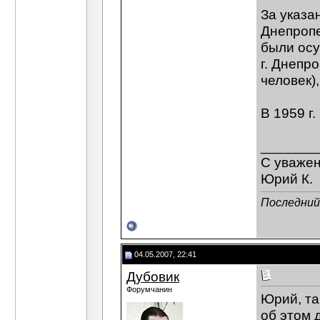
За указа
Днепропе
были осу
г. Днепро
человек),
В 1959 г
_______
С уваже
Юрий К.
Последний 
04.05.2007, 22:41
Дубовик
Форумчанин
Юрий, та
об этом 