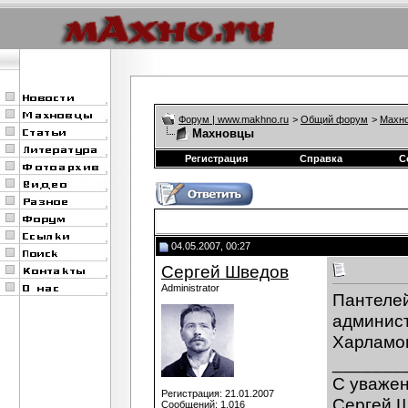
Форум | www.makhno.ru
>
Общий форум
>
Махно
Махновцы
Регистрация
Справка
С
04.05.2007, 00:27
Сергей Шведов
Administrator
Пантелей
админист
Харламов
_______
C уваже
Регистрация: 21.01.2007
Сергей 
Сообщений: 1,016