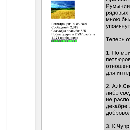
Румынии 
рядовых 
мною был
Регистрация: 09.03.2007
упомянут
Сообщений: 2,815
Сказал(а) спасибо: 525
Поблагодарили 2,297 раз(а) в
1,171 сообщениях
Теперь о
1. По мо
петлюров
отношени
для инте
2. А.Ф.С
либо све
не распо
декабре 
добровол
3. К.Чуп