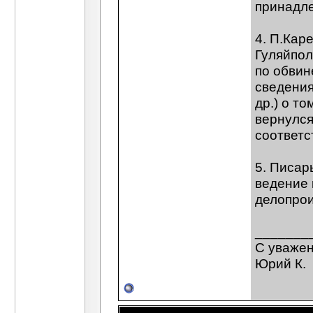
принадле
4. П.Кар
Гуляйпол
по обвин
сведения 
др.) о т
вернулся
соответс
5. Писар
ведение 
делопрои
_______
С уваже
Юрий К.