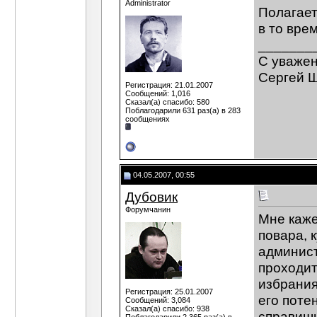
Administrator
Полагает
в то вре
_______
C уваже
Сергей 
Регистрация: 21.01.2007
Сообщений: 1,016
Сказал(а) спасибо: 580
Поблагодарили 631 раз(а) в 283
сообщениях
04.05.2007, 00:55
Дубовик
Форумчанин
Мне каже
повара, 
админист
проходит
избрания
Регистрация: 25.01.2007
его поте
Сообщений: 3,084
Сказал(а) спасибо: 938
справишь