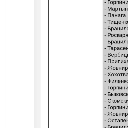
- Горпин
- Марты
- Панага
- Тищенк
- Брацил
- Роскар
- Брацил
- Тарасе
- Вербиц
- Припи
- Жовнир
- Хохотв
- Филенк
- Горпин
- Быковс
- Скомск
- Горпин
- Жовнир
- Остапе
- Брацил