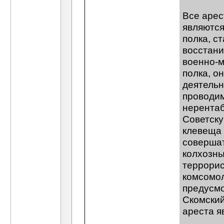
Все арес
являются
полка, с
восстани
военно-м
полка, о
деятельн
проводим
нерентаб
Советску
клевеща 
совершат
колхозны
террорис
комсомол
предусмот
Скомский 
ареста я