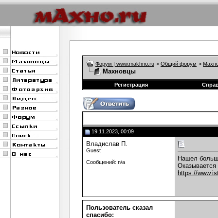
Форум | www.makhno.ru
>
Общий форум
>
Махно
Махновцы
Регистрация
Спра
19.11.2023, 00:09
Владислав П.
Guest
Нашел больш
Сообщений: n/a
Оказывается 
https://www.i
Пользователь сказал
cпасибо: