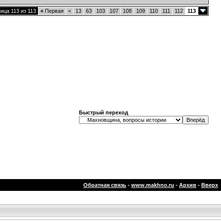
ица 113 из 113
«
Первая
<
13
63
103
107
108
109
110
111
112
113
Быстрый переход
Обратная связь
-
www.makhno.ru
-
Архив
-
Вверх