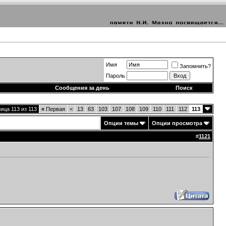
Имя
Запомнить?
Пароль
Сообщения за день
Поиск
ица 113 из 113
«
Первая
<
13
63
103
107
108
109
110
111
112
113
Опции темы
Опции просмотра
#
1121