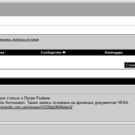
вщина, вопросы истории
вка
Сообщество
Календарь
Стран
ую статью о Петре Рыбине.
он Антонович. Также запись основана на архивных документов ЧЕКА.
stpravda.com.ua/research/526da3606ebe3/