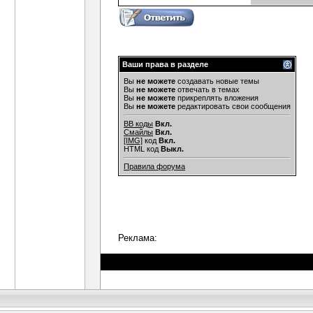
Ваши права в разделе
Вы
не можете
создавать новые темы
Вы
не можете
отвечать в темах
Вы
не можете
прикреплять вложения
Вы
не можете
редактировать свои сообщения
BB коды
Вкл.
Смайлы
Вкл.
[IMG]
код
Вкл.
HTML код
Выкл.
Правила форума
Реклама: