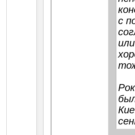
кон
с п
сог
или
хор
то
Рок
был
Кие
сен