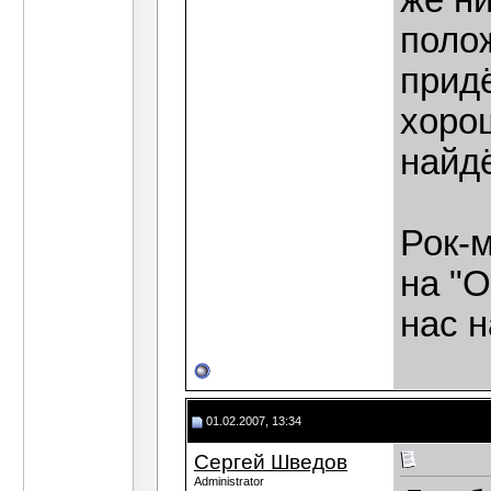
же ни
поло
прид
хоро
найд
Рок-м
на "
нас н
01.02.2007, 13:34
Сергей Шведов
Administrator