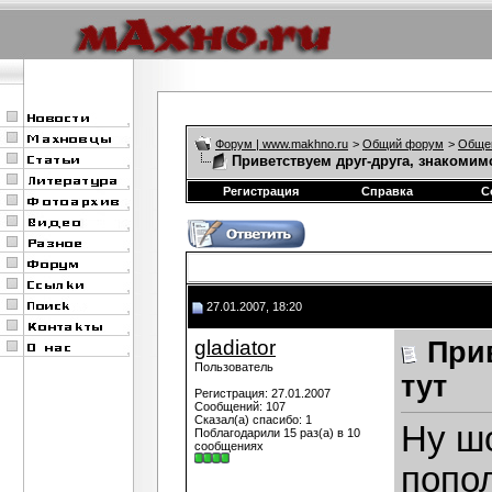
Форум | www.makhno.ru
>
Общий форум
>
Обще
Приветствуем друг-друга, знакомим
Регистрация
Справка
С
27.01.2007, 18:20
gladiator
При
Пользователь
тут
Регистрация: 27.01.2007
Сообщений: 107
Сказал(а) спасибо: 1
Ну ш
Поблагодарили 15 раз(а) в 10
сообщениях
попол