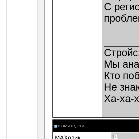
С реги
пробле
______
Стройс
Мы ана
Кто по
Не зна
Ха-ха-
01.02.2007, 19:20
МАХовик