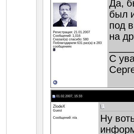
Да, б
был 
под в
Регистрация: 21.01.2007
на др
Сообщений: 1,016
Сказал(а) спасибо: 580
Поблагодарили 631 раз(а) в 283
____
сообщениях
C ув
Серг
01.02.2007, 15:33
ZlodeX
Guest
Ну воть
Сообщений: n/a
информ