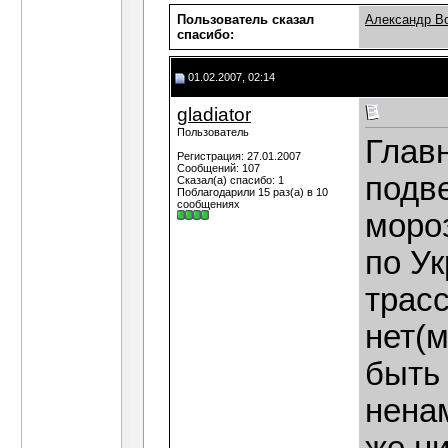
Пользователь сказал
Александр В
cпасибо:
01.02.2007, 02:14
gladiator
Пользователь
Главн
Регистрация: 27.01.2007
Сообщений: 107
подве
Сказал(а) спасибо: 1
Поблагодарили 15 раз(а) в 10
сообщениях
моро
по Ук
трас
нет(м
быть
ненам