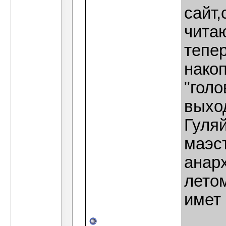
сайт
читаю
тепе
накоп
"гол
выхо
Гуляй
маэс
анарх
лето
имет 