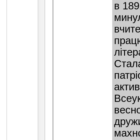
в 189
мину
вчите
працю
літер
Стала
патрі
актив
Всеук
весно
друж
махно