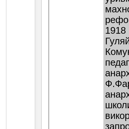
махн
рефо
1918 
Гуляй
Кому
педаг
анарх
Ф.Фар
анарх
школи
викор
запро