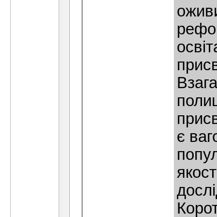
оживи
рефо
освіт
присв
Взага
полиш
присв
є ва
попул
якост
дослі
Корот