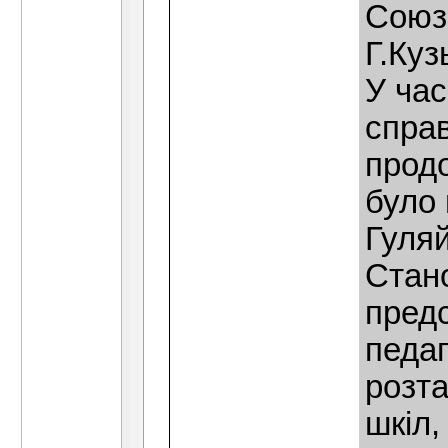
Союз 
Г.Куз
У час
спра
продо
було 
Гуляй
Стано
пред
педаг
розта
шкiл,