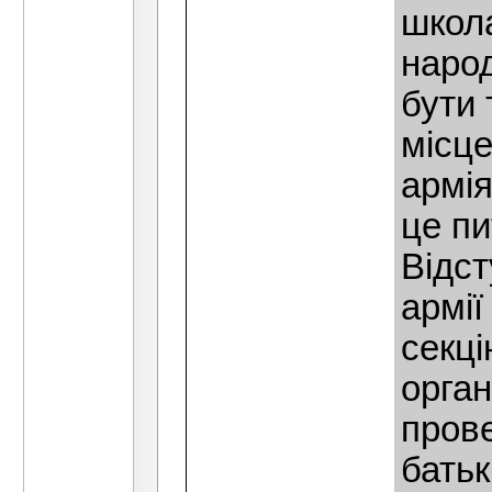
школа
наро
бути 
мiсце
армiя
це пи
Відст
армi
секцi
орган
прове
батьк