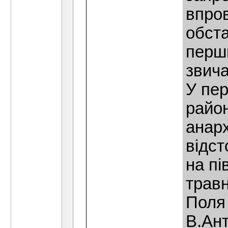
впро
обста
перш
звича
У пер
район
анарх
вiдст
на пi
травн
Поля
В.Ант