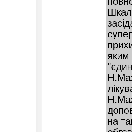
повно
Шкал
засід
супер
прихи
яким 
"єдин
Н.Мах
лiкув
Н.Мах
допов
на та