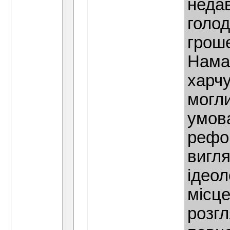
недав
голод
гроше
Нама
харчу
могли
умов
рефо
вигля
iдеол
мiсце
розгл