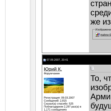
стра
среди
же и
Изображени
mahno-0
07.09.2007, 20:41
Юрий К.
Форумчанин
То, 
изоб
Армии
Регистрация: 09.03.2007
Сообщений: 2,815
буду
Сказал(а) спасибо: 525
Поблагодарили 2,297 раз(а) в
1,171 сообщениях