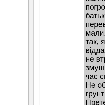
погро
батьк
перев
мали.
так, 
вiдда
не вт
змуш
час с
Не об
грунт
Прете