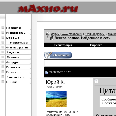
Форум | www.makhno.ru
>
Общий форум
>
Махно
Всякое разное. Найденное в сети.
Регистрация
Справка
09.08.2007, 15:28
Юрий К.
Форумчанин
Цита
Сообщен
К сожале
Регистрация: 09.03.2007
Сообщений: 2,815