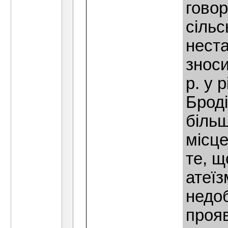
говор
сiльс
неста
зноси
р. у 
Бродi
бiльш
мiсц
те, щ
атеїз
недоб
прояв