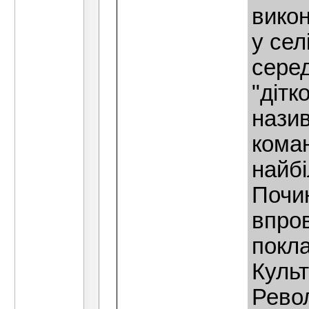
викон
у сел
серед
"дiтк
назив
коман
найбi
Почин
впро
покла
Культ
Револ