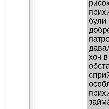
рисою
прих
були 
добр
патро
дава
хоч в
обста
сприй
особл
прихи
займа