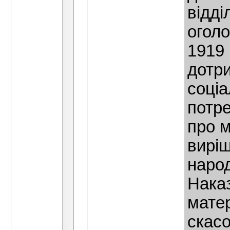
вiддi
огол
1919 
дотри
соцiа
потре
про 
вирi
народ
Наказ
матер
скас