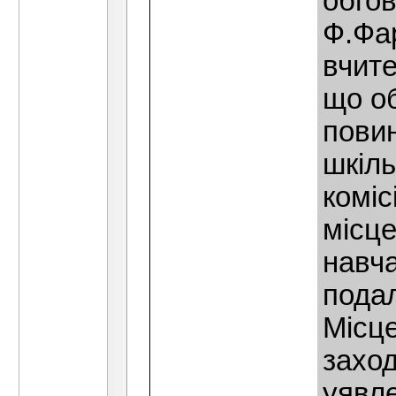
обго
Ф.Фа
вчите
що о
повин
шкiл
комiс
мiсце
навча
подал
Місце
заход
уявле