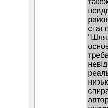
також
невдо
район
статт
"Шлях
основ
треба
невiд
реаль
низьк
спира
автор