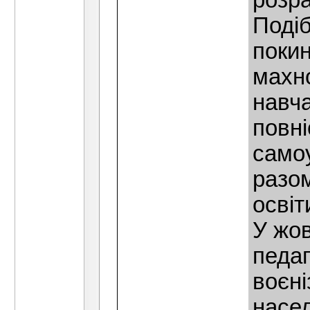
розра
Подіб
поки
махн
навча
повнi
самоу
разом
освіт
У жов
педаг
воєнi
насел