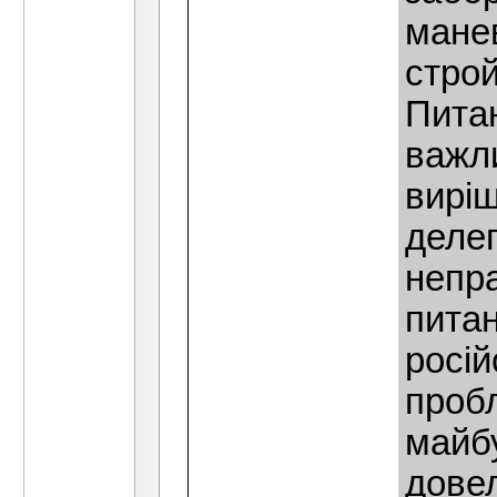
мане
стро
Пита
важли
вирiш
делег
непр
питан
росiй
пробл
майбу
дове