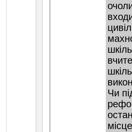
очоли
входи
цивiл
махно
шкіль
вчите
шкiль
вико
Чи пі
рефо
остан
мiсце