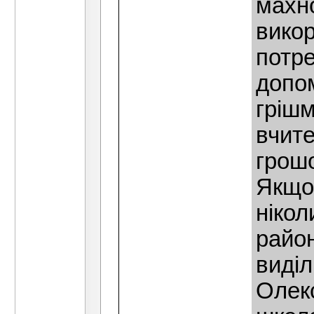
махно
викор
потре
допо
грiшм
вчите
грош
Якщо 
нiкол
район
видiл
Олекс