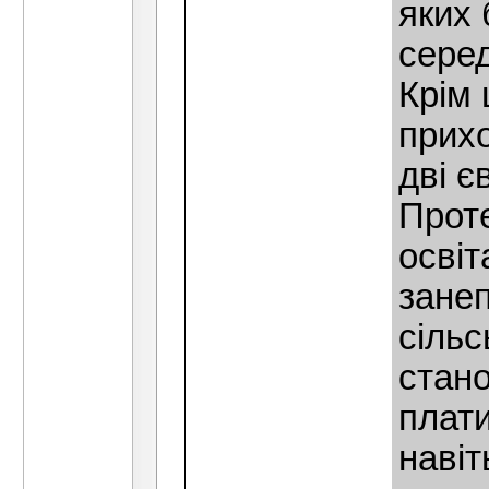
яких
серед
Крiм 
прихо
двi є
Проте
освіт
занеп
сiльс
стано
плати
навiт