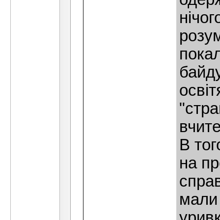
нiчог
розум
покал
байд
освiт
"стр
вчите
В то
на пр
справ
мали
урив