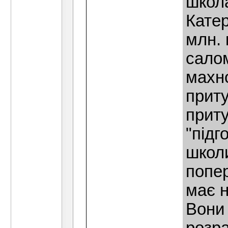
школа
Кате
млн. 
салом
махн
приту
приту
"пiдг
школи
попе
має н
Вони