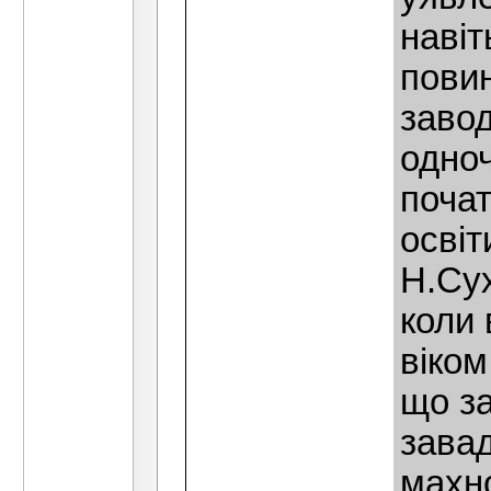
навiт
повин
завод
одноч
почат
освiт
Н.Сух
коли 
вiком
що за
завад
махн