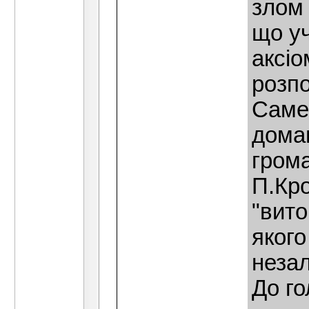
злом
що уч
аксiо
розп
Саме
домаг
грома
П.Кро
"вит
якого
незал
До го