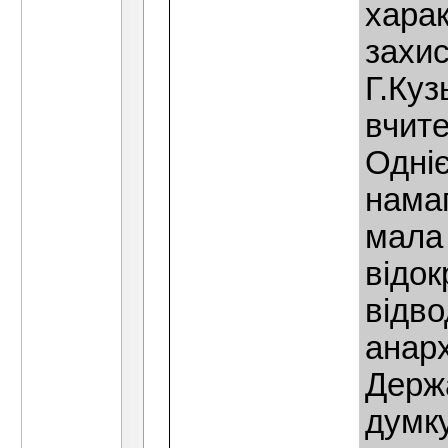
харак
захис
Г.Ку
вчите
Однiє
нама
мала 
вiдок
вiдво
анарх
Держ
думку