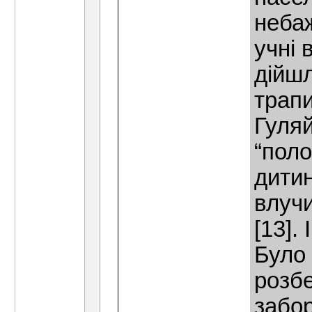
небаж
учнi 
дiйш
трапи
Гуля
“поло
дитин
влучи
[13].
Було 
розб
забо