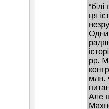
“білі
ця іс
незру
Одним
радян
істор
рр. М
конт
млн. 
питан
Але ц
Махн