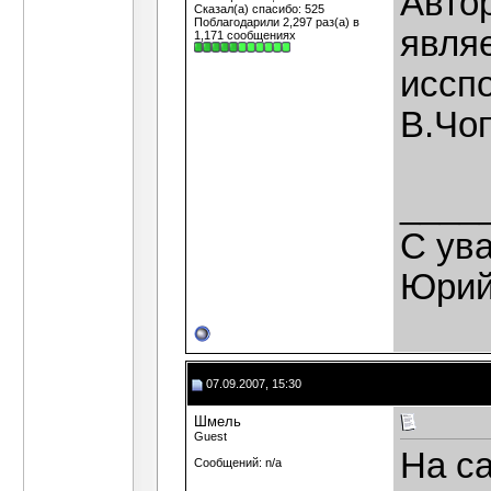
Автор
Сказал(а) спасибо: 525
Поблагодарили 2,297 раз(а) в
явля
1,171 сообщениях
иссп
В.Чо
____
С ув
Юрий
07.09.2007, 15:30
Шмель
Guest
На с
Сообщений: n/a