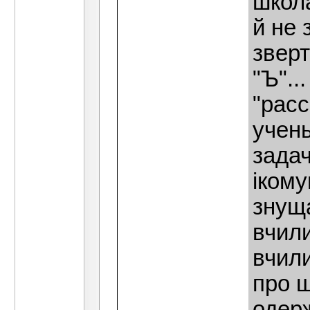
школа
й не 
зверт
"Ъ"..
"расс
учень
задач
iкому
знуща
вчили
вчили
про щ
одерж