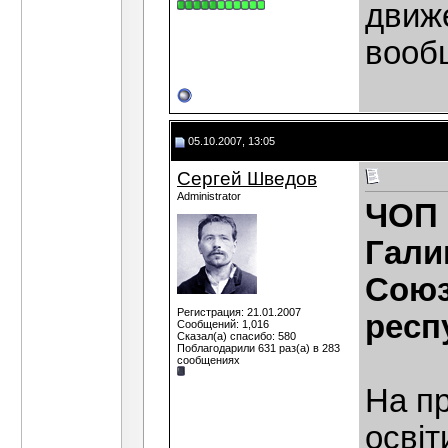
движ
вообщ
05.10.2007, 13:05
Сергей Шведов
Administrator
ЧОП 
Гали
Cоюз
Регистрация: 21.01.2007
респу
Сообщений: 1,016
Сказал(а) спасибо: 580
Поблагодарили 631 раз(а) в 283
сообщениях
На пр
освіт