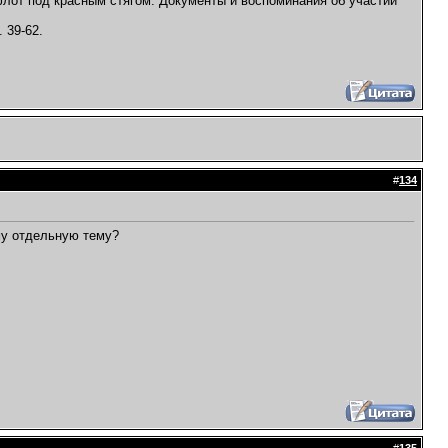
 флот под красным стягом: Документы и воспоминания об участии
. 39-62.
#
134
му отдельную тему?