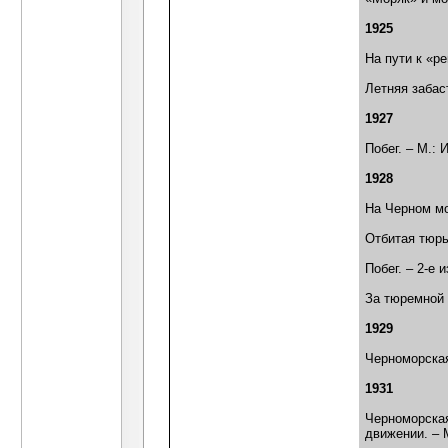
1925
На пути к «р
Летняя забас
1927
Побег. – М.: 
1928
На Черном мо
Отбитая тюрь
Побег. – 2-е 
За тюремной 
1929
Черноморская
1931
Черноморская
движении. – М