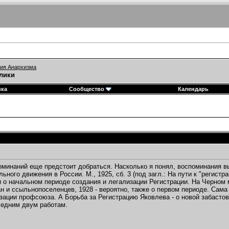
ия Анархизма
лики
вка
Сообщество
Календарь
оминаний еще предстоит добраться. Насколько я понял, воспоминания в
ного движения в России. М., 1925, сб. 3 (под загл.: На пути к "регистрац
 о начальном периоде создания и легализации Регистрации. На Черном мо
н и ссыльнопоселенцев, 1928 - вероятно, также о первом периоде. Сама
зации профсоюза. А Борьба за Регистрацию Яковлева - о новой забастовк
ледним двум работам.