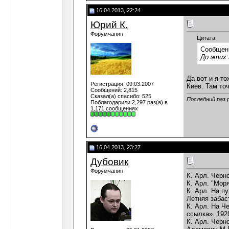
16.04.2013, 22:24
Юрий К.
Форумчанин
Цитата:
Сообщен
До этих 
Да вот и я т
Регистрация: 09.03.2007
Киев. Там то
Сообщений: 2,815
Сказал(а) спасибо: 525
Последний раз 
Поблагодарили 2,297 раз(а) в
1,171 сообщениях
16.04.2013, 23:27
Дубовик
Форумчанин
К. Арл. Черно
К. Арл. "Мор
К. Арл. На п
Летняя забаст
К. Арл. На Ч
ссылка». 192
К. Арл. Черн