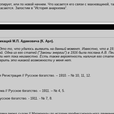
опирует, или по новой начнем. Что касается его связи с махновщиной, т
касаются. Запостим в "История анархизма".
икаций М.П. Адамовича (К. Арл).
Это то, что удалось выявить на данный момент. Известно, что в 191
й. Одна из его статей ("Законы энергии") в 1916 была послана А.В. П
ли нет пока неизвестно. Есть также вероятность наличия его статей 
верить это никакой возможности у меня нет.
Регистрация // Русское богатство. – 1910. – № 10, 11, 12.
а // Русское богатство. – 1911. – № 4, 5.
усское богатство. - 1911. - № 7, 8.
ряки перед судом // Материалы по истории профессионального движения в