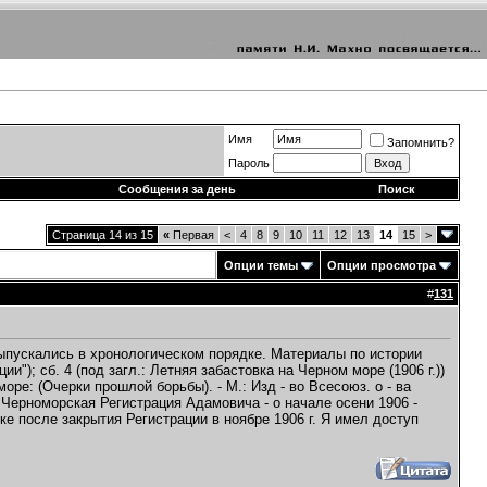
Имя
Запомнить?
Пароль
Сообщения за день
Поиск
Страница 14 из 15
«
Первая
<
4
8
9
10
11
12
13
14
15
>
Опции темы
Опции просмотра
#
131
ыпускались в хронологическом порядке. Материалы по истории
ии"); сб. 4 (под загл.: Летняя забастовка на Черном море (1906 г.))
ре: (Очерки прошлой борьбы). - М.: Изд - во Всесоюз. о - ва
 Черноморская Регистрация Адамовича - о начале осени 1906 -
е после закрытия Регистрации в ноябре 1906 г. Я имел доступ