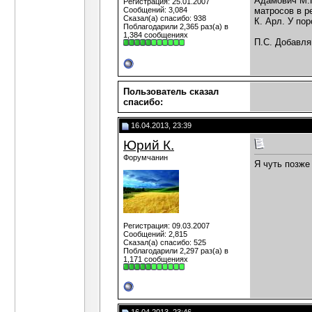
Адамович М.П
Регистрация: 25.01.2007
Сообщений: 3,084
матросов в ре
Сказал(а) спасибо: 938
К. Арл. У пор
Поблагодарили 2,365 раз(а) в
1,384 сообщениях
П.С. Добавляй
Пользователь сказал
cпасибо:
16.04.2013, 23:39
Юрий К.
Форумчанин
Я чуть позже
Регистрация: 09.03.2007
Сообщений: 2,815
Сказал(а) спасибо: 525
Поблагодарили 2,297 раз(а) в
1,171 сообщениях