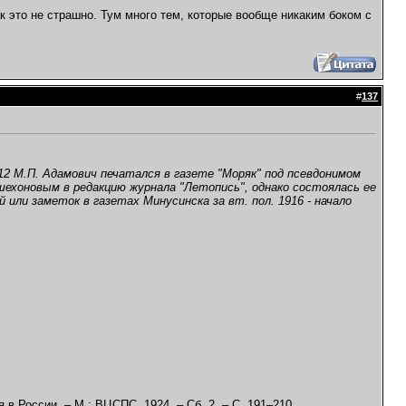
ак это не страшно. Тум много тем, которые вообще никаким боком с
#
137
2 М.П. Адамович печатался в газете "Моряк" под псевдонимом
ешехоновым в редакцию журнала "Летопись", однако состоялась ее
или заметок в газетах Минусинска за вт. пол. 1916 - начало
 России. – М.: ВЦСПС, 1924. – Сб. 2. – С. 191–210.