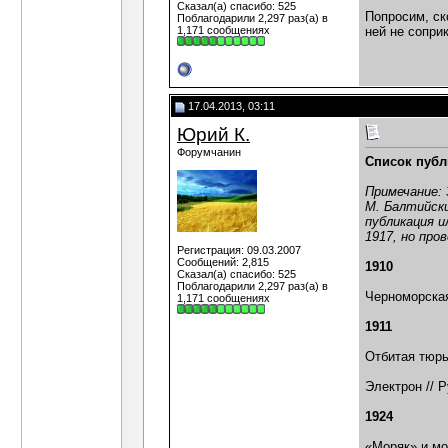
Сказал(а) спасибо: 525
Попросим, ск
Поблагодарили 2,297 раз(а) в
1,171 сообщениях
ней не сопри
17.04.2013, 03:11
Юрий К.
Форумчанин
Список публ
Примечание: 
М. Балтийски
публикация и
1917, но про
Регистрация: 09.03.2007
Сообщений: 2,815
1910
Сказал(а) спасибо: 525
Поблагодарили 2,297 раз(а) в
Черноморская 
1,171 сообщениях
1911
Отбитая тюрьм
Электрон // Р
1924
«Моряк» и мо