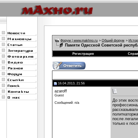
Форум | www.makhno.ru
>
Общий форум
>
Истор
Памяти Одесской Советской респуб
Регистрация
Спра
16.04.2013, 21:56
azaroff
Guest
До этих восп
Сообщений: n/a
профессиональ
рассказывали
политкаторжа
после легали
только к пос