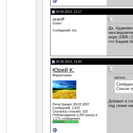
04.05.2013, 12:17
azaroff
Guest
Да, Адамович
Сообщений: n/a
неосведомлен
море (1906 г
что Бацоев б
20.05.2013, 19:40
Юрий К.
Форумчанин
Цитата:
Сообщен
Список п
Добавил в сп
Регистрация: 09.03.2007
под своим на
Сообщений: 2,815
Сказал(а) спасибо: 525
Поблагодарили 2,297 раз(а) в
1,171 сообщениях