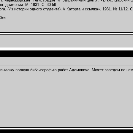
. Черноморская "Регистрация" и "Заграничный центр". - В кн.: Царский
в. движении. М. 1931. С. 30-59
ога. (Из истории одного студента). // Каторга и ссылка». 1931. № 11/12. С
те...
 выложу полную библиографию работ Адамовича. Может заведем по не