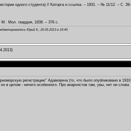
 истории одного студента) // Каторга и ссылка. – 1931. – № 11/12. – С. 39
 М.: Мол. гвардия, 1938. – 376 с.
редактировалось Юрий К.; 20.05.2013 в
19:40
.
4.2013)
рноморскую регистрацию" Адамовича (то, что было опубликовано в 1910 
 но в целом - ничего особенного. Про анархистов там, увы, нет ни слова.