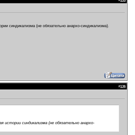
#
135
тории синдикализма (не обязательно анархо-синдикализма).
#
136
ая истории синдикализма (не обязательно анархо-