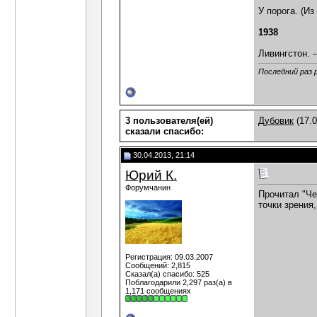
У порога. (Из
1938
Ливингстон. –
Последний раз 
3 пользователя(ей)
Дубовик
(17.0
сказали cпасибо:
30.04.2013, 21:14
Юрий К.
Форумчанин
Прочитал "Че
точки зрения,
Регистрация: 09.03.2007
Сообщений: 2,815
Сказал(а) спасибо: 525
Поблагодарили 2,297 раз(а) в
1,171 сообщениях