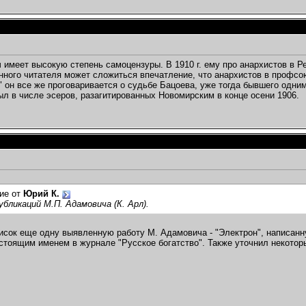
 имеет высокую степень самоцензуры. В 1910 г. ему про анархистов в Ре
ного читателя может сложиться впечатление, что анархистов в профсо
.)" он все же проговаривается о судьбе Бацоева, уже тогда бывшего одн
ыл в числе эсеров, разагитированных Новомирским в конце осени 1906.
ие от
Юрий К.
убликаций М.П. Адамовича (К. Арл).
исок еще одну выявленную работу М. Адамовича - "Электрон", написанн
стоящим именем в журнале "Русское богатство". Также уточнил некотор