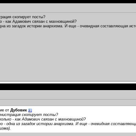
страция скопирует посты?
о - как Адамович связан с махновщиной?
одна из загадок истории анархизма. И еще - очевидная составляющая ис
ие от
Дубовик
министрация скопирует посты?
олько - как Адамович связан с махновщиной?
о - одна из загадок истории анархизма. И еще - очевидная составляющ
изма).