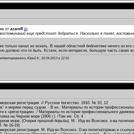
ие от
azaroff
воспоминаний еще предстоит добраться. Насколько я понял, воспомина
оже только начал их искать. В нашей областной библиотеке ничего из его
чно должно что-то быть. Кстати, если интересно, большую часть своих 
редактировалось Юрий К.; 16.04.2013 в
22:52
.
морская регистрация. // Русское богатство. 1910. № 10, 12
як" и моряки перед судом. - В кн.: Материалы по истории профессиональн
ути к «регистрации». / Материалы по истории профессионального движени
овка на Черном море (1906 г.). /Там же. Сб. 4
ерном море: (Очерки прошлой борьбы). М.: Изд-во Всесоюз. о-ва политка
8. № 16-19)
оморская регистрация. М. Изд-во Всесоюз. О-ва политкаторжан и ссыльн