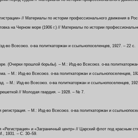
егистрации» // Материалы по истории профессионального движения в Росс
товка на Черном море (1906 г.) // Материалы по истории профессионально
Изд-во Всесоюз. о-ва политкаторжан и ссыльнопоселенцев, 1927. – 22 с.
ре. (Очерки прошлой борьбы). – М.: Изд-во Всесоюз. о-ва политкаторжан
ма. – М.: Изд-во Всесоюз. о-ва политкаторжан и ссыльнопоселенцев, 192
изд. – М.: Изд-во Всесоюз. о-ва политкаторжан и ссыльнопоселенцев, 1928
решеткой // Молодая гвардия. – 1928. – № 7.
 регистрация. – М.: Изд-во Всесоюз. о-ва политкаторжан и ссыльнопосел
 «Регистрация» и «Заграничный центр» // Царский флот под красным стя
., 1931. – С. 30–59.