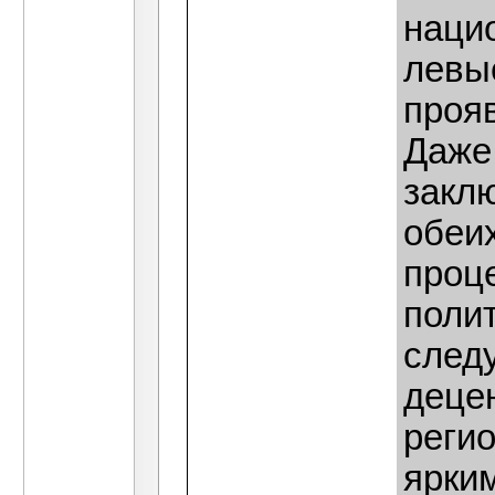
наци
левы
проя
Даже
закл
обеи
проц
поли
след
деце
реги
ярки