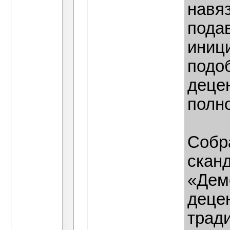
навяз
пода
иници
подо
деце
полн
Собр
скан
«Дем
деце
трад