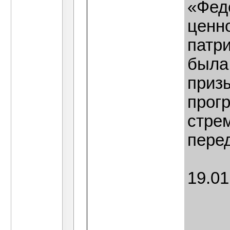
«Фед
ценно
патр
была
приз
прог
стре
пере
19.01