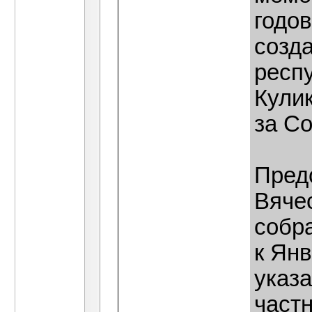
годо
созд
респу
Кули
за Со
Пред
Вяче
собр
к Янв
указа
частн