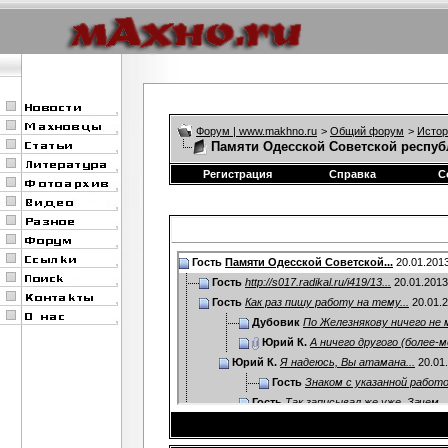
Форум | www.makhno.ru
>
Общий форум
>
Истор
Памяти Одесской Советской респуб
Регистрация
Справка
С
Гость
Памяти Одесской Советской...
20.01.201
Гость
http://s017.radikal.ru/i419/13...
20.01.201
Гость
Как раз пишу работу на тему...
20.01.
Дубовик
По Железнякову ничего не м
Юрий К.
А ничего другого (более-м
Юрий К.
Я надеюсь, Вы атамана...
20.01
Гость
Знаком с указанной работой
Гость
Так записывал же уже. Зачем...
Дополнительные ответы в под
Гость
кстати вот Sholem...
25.01.2013,
23:49