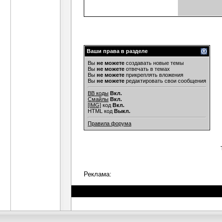
Ваши права в разделе
Вы
не можете
создавать новые темы
Вы
не можете
отвечать в темах
Вы
не можете
прикреплять вложения
Вы
не можете
редактировать свои сообщения
BB коды
Вкл.
Смайлы
Вкл.
[IMG]
код
Вкл.
HTML код
Выкл.
Правила форума
Реклама: