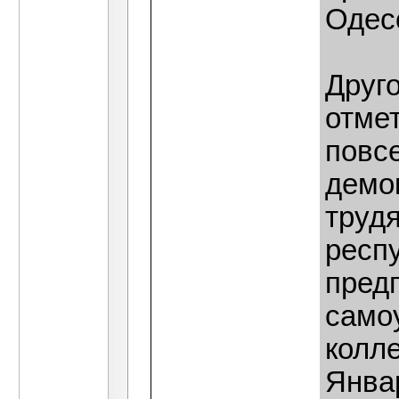
Одес
Друг
отме
повс
демо
труд
респ
предп
само
колле
Янва