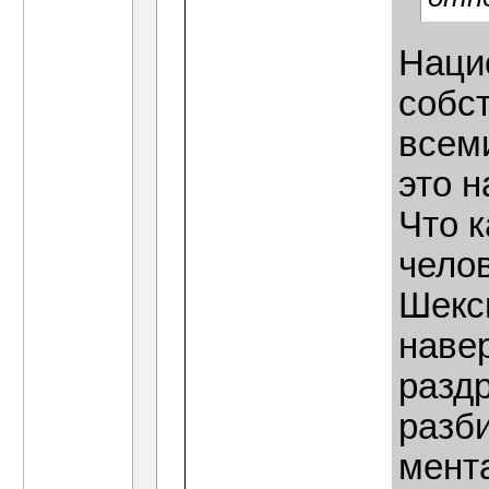
Наци
собс
всеми
это 
Что 
челов
Шексп
навер
раздр
разби
мента