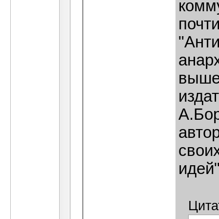
комму
почти
"Ант
анарх
выше
издат
А.Бор
авто
свои
идей"
Цита