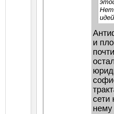
это
Нетт
идей
Анти
и пл
почти
остал
юрид
софи
трак
сети 
нему