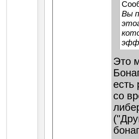
Соо
Вы п
этог
кот
эфф
Это 
Бонап
есть
со вр
либе
("Дру
бона