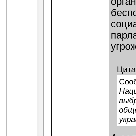
орган
бесп
соци
парла
угро
Цита
Соо
Наци
выбр
обще
укра