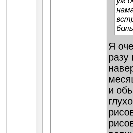
уж о
нама
встр
боль
Я оч
разу 
наве
месяц
и об
глухо
рисов
рисо