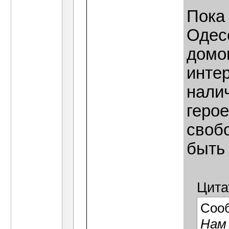
Пока
Одес
домо
инте
нали
герое
свобо
быть 
Цита
Соо
Нам 