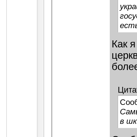
укра
госу
есть
Как я
церк
боле
Цита
Соо
Самы
в шк