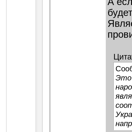
А есл
буде
Явля
пров
Цита
Соо
Это 
наро
явля
соо
Укр
напр