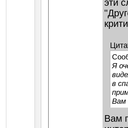
эти с
"Друг
крити
Цита
Соо
Я оч
виде
в сп
при
Вам 
Вам 