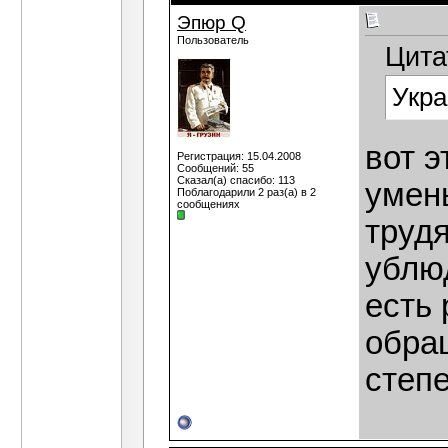
Эпюр Q
Пользователь
Цита
Укра
вот э
Регистрация: 15.04.2008
Сообщений: 55
Сказал(а) спасибо: 113
умен
Поблагодарили 2 раз(а) в 2
сообщениях
трудя
ублю
есть 
обра
степ