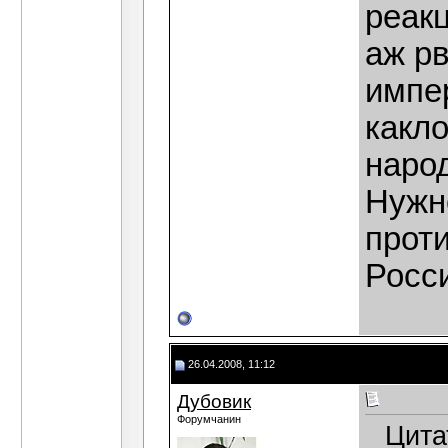
реакц
аж р
импер
какл
народ
Нужн
прот
Росси
26.04.2008, 11:12
Дубовик
Форумчанин
Цита