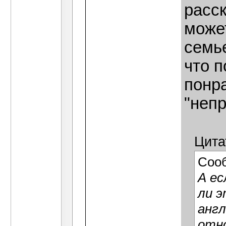
расс
может
семье
что п
понр
"неп
Цита
Соо
А ес
ли э
англ
отно