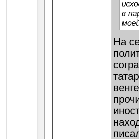
исхо
в па
моей
На се
поли
согр
татар
венге
проч
инос
нахо
писал