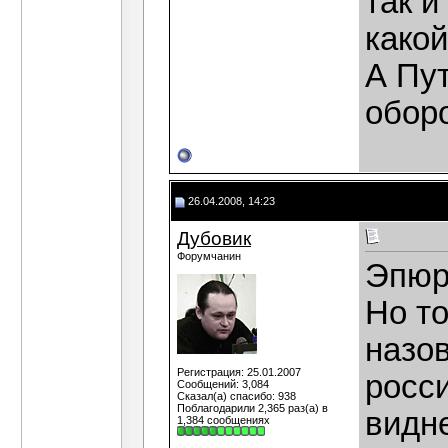
так и
какой
А Пу
обор
26.04.2008, 14:23
Дубовик
Форумчанин
Эпюр,
Но то
назо
Регистрация: 25.01.2007
росс
Сообщений: 3,084
Сказал(а) спасибо: 938
Поблагодарили 2,365 раз(а) в
видн
1,384 сообщениях