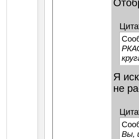
Отобр
Цита
Соо
РКАС
круг
Я иск
не ра
Цита
Соо
Вы, 