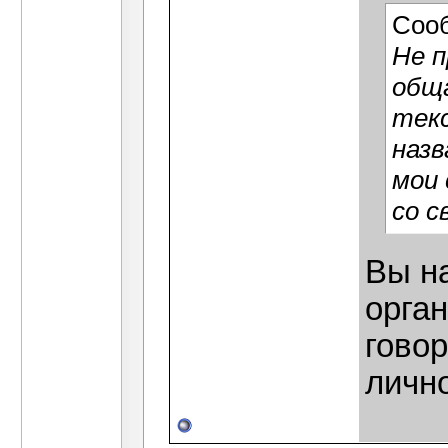
Соо
Не п
обща
текс
назв
мои 
со с
Вы на
орган
говор
лично