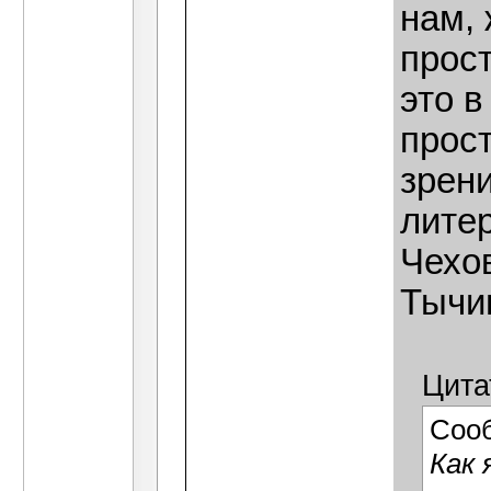
нам,
прост
это в
прост
зрени
литер
Чехо
Тычин
Цита
Соо
Как 