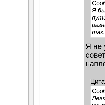
Соо
Я бы
пута
разн
так.
Я не 
совет
напл
Цита
Соо
Легк