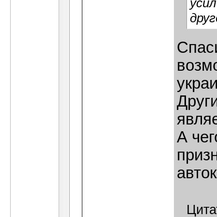
усил
друг
Спас
возм
украи
Други
являе
А чег
призн
авто
Цита