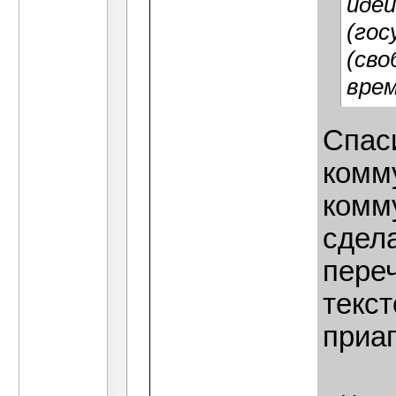
идеи
(гос
(сво
вре
Спас
комму
комм
сдел
пере
текст
приа