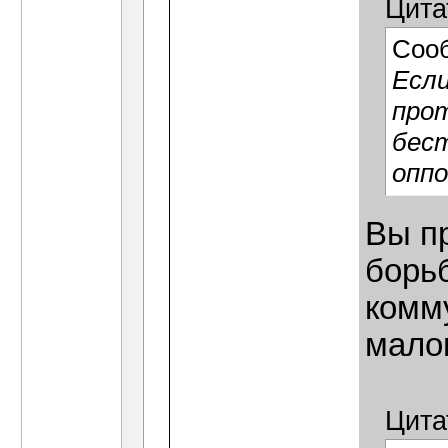
Цита
Соо
Если
прот
бест
оппо
Вы п
борьб
комм
мало
Цита