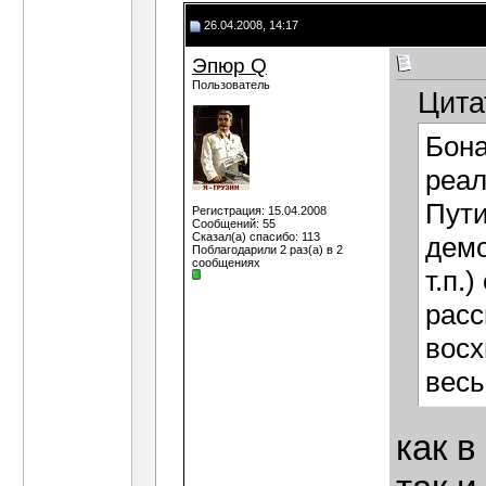
26.04.2008, 14:17
Эпюр Q
Пользователь
Цита
Бона
реал
Пути
Регистрация: 15.04.2008
Сообщений: 55
Сказал(а) спасибо: 113
демо
Поблагодарили 2 раз(а) в 2
сообщениях
т.п.
расс
восх
весь
как в