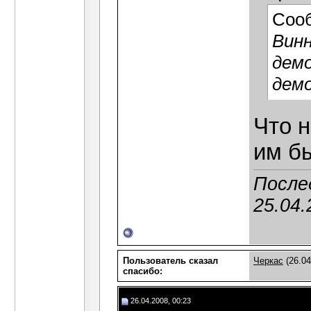
Соо
Винн
демо
дем
Что 
им б
После
25.04.
Пользователь сказал
Черкас
(26.04
cпасибо:
26.04.2008, 00:23