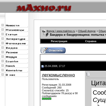
Форум | www.makhno.ru
>
Общий форум
>
Обще
Бандера и бандеровщина: попытка 
Регистрация
Справка
25.04.2008, 17:17
легкомысленно
Пользователь
Цита
Регистрация: 31.03.2008
Сообщений: 260
Сказал(а) спасибо: 15
Соо
Поблагодарили 78 раз(а) в 58
сообщениях
Сущ