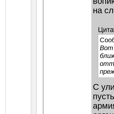
вопи
на сл
Цита
Соо
Вот 
бли
отто
преж
С ул
пуст
арми