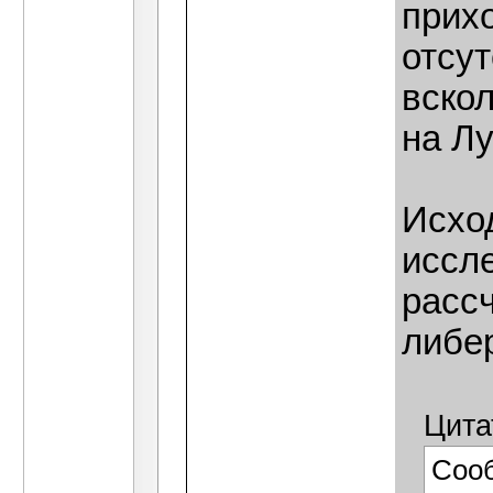
прихо
отсут
вско
на Лу
Исхо
иссл
рассч
либер
Цита
Соо