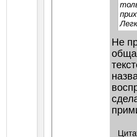
толь
прих
Легк
Не пр
общаю
текст
назва
восп
сдел
прим
Цита