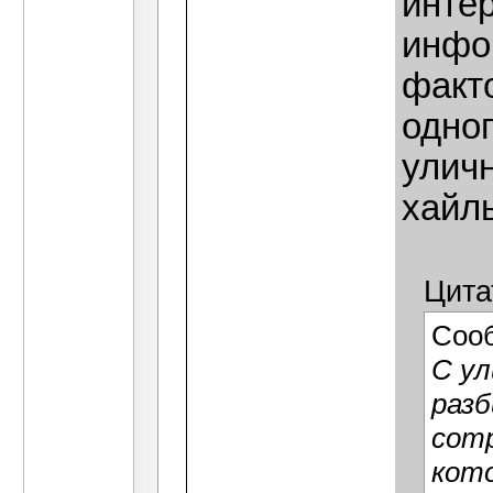
инте
инфор
факт
одног
уличн
хайль
Цита
Соо
С ул
раз
сотр
кото