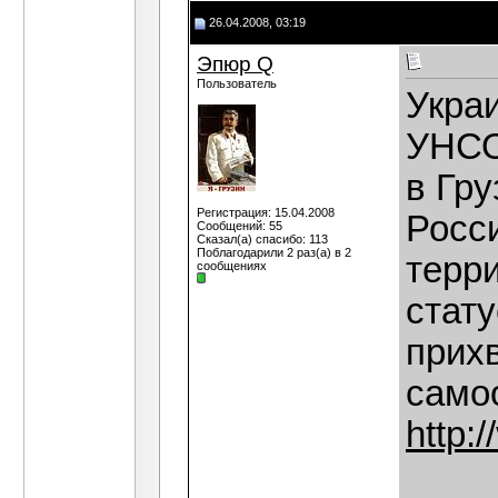
26.04.2008, 03:19
Эпюр Q
Пользователь
Укра
УНСО
в Гру
Регистрация: 15.04.2008
Росс
Сообщений: 55
Сказал(а) спасибо: 113
Поблагодарили 2 раз(а) в 2
терри
сообщениях
стат
прихв
само
http: