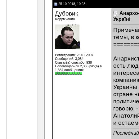
25.10.2018, 10:23
Дубовик
Есть моя большая статья про...
2
Дубовик
Упомянутая по ссылке работа о...
26.1
Дубовик
Анархо-
Україні
Форумчанин
Примечан
темы, в 
=======
Регистрация: 25.01.2007
Анархист
Сообщений: 3,084
Сказал(а) спасибо: 938
есть люд
Поблагодарили 2,365 раз(а) в
1,384 сообщениях
интереса
компанию
Украины 
стране н
политиче
говорю, 
Анатолий
и остаем
Последний 