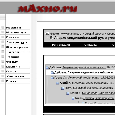
Форум | www.makhno.ru
>
Общий форум
>
Совре
Анархо-синдикалістський рух в умо
Регистрация
Справка
С
Дубовик
Анархо-синдикалістський рух в...
26.10.
Дубовик
Анархо-синдикалістський рух в..
Гость
Ох, Анатолий, любите вы...
17.03.201
Юрий К.
Вячеслав, здесь собрались не...
Гость
Ок, Юрий. Но ведь не идиоты..
Юрий К.
Ясное дело, что не след
Гость
Притом, что нацисты,
Гость
Я прекрасно пон
Дополнительные ответы
Ihgd
Да тут не то чтобы пиар...
25.10.2018