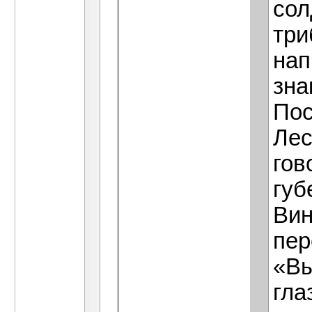
сол
три
нап
зна
Пос
Лес
гов
губ
Вин
пер
«Вы
гла