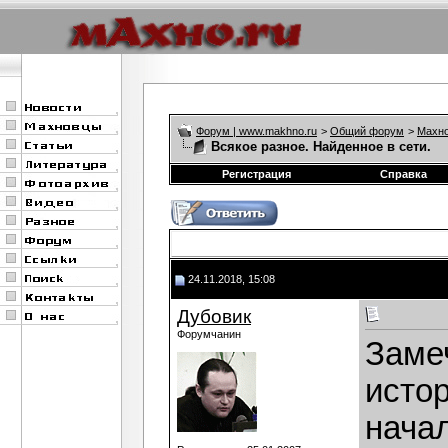
Форум | www.makhno.ru
>
Общий форум
>
Махно
Всякое разное. Найденное в сети.
Регистрация
Справка
24.11.2018, 15:08
Дубовик
Форумчанин
Заме
исто
начал