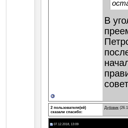
оста
В уг
прее
Петр
посл
нача
прав
совет
2 пользователя(ей)
Дубовик
(26.1
сказали cпасибо:
07.12.2018, 13:09