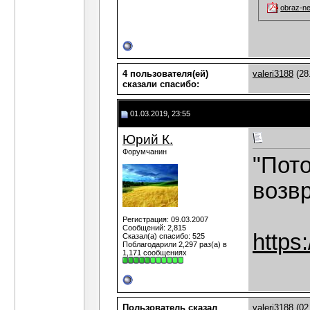
obraz-ne
4 пользователя(ей)
valeri3188
(28
сказали cпасибо:
01.03.2019, 23:55
Юрий К.
Форумчанин
"Пот
возв
Регистрация: 09.03.2007
Сообщений: 2,815
https
Сказал(а) спасибо: 525
Поблагодарили 2,297 раз(а) в
1,171 сообщениях
Пользователь сказал
valeri3188
(02