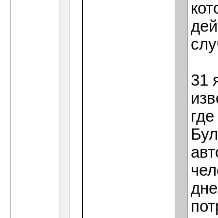
кот
дей
слу
31 
изв
где
Бул
авт
чел
дне
пот