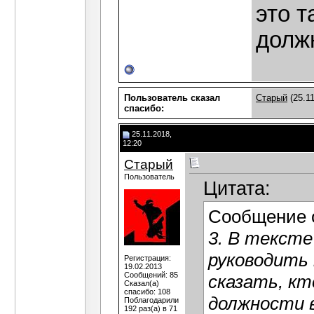
это т
долж
Пользователь сказал
Старый
(25.11
cпасибо:
25.11.2018,
12:20
Старый
Пользователь
Цитата:
Сообщение 
3. В текст
руководить 
Регистрация:
19.02.2013
Сообщений: 85
сказать, кт
Сказал(а)
спасибо: 108
должности 
Поблагодарили
192 раз(а) в 71