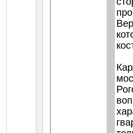
сто
про
Вер
кот
кос
Кар
мос
Рог
воп
хар
гва