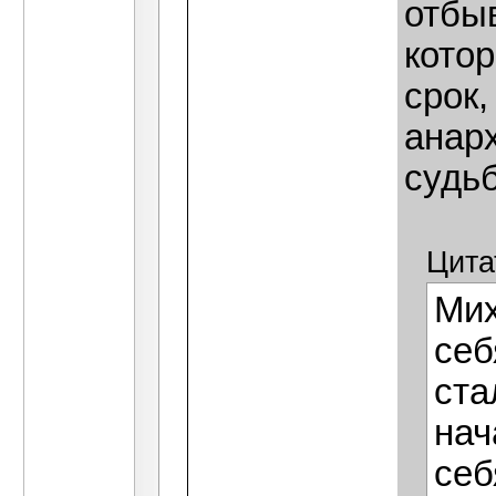
отбы
кото
срок,
анарх
судьб
Цита
Мих
себ
ста
нач
себ