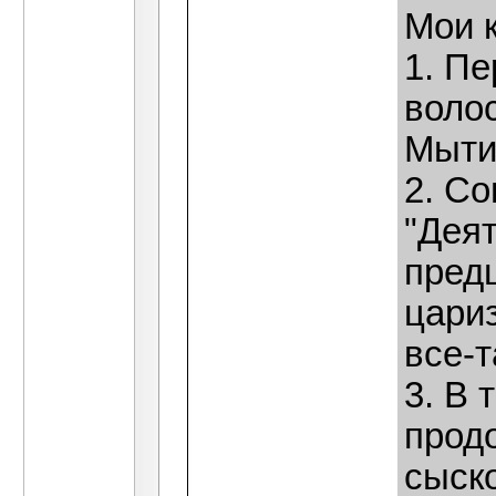
Мои 
1. Пе
волос
Мыти
2. С
"Дея
пред
цариз
все-т
3. В 
прод
сыско