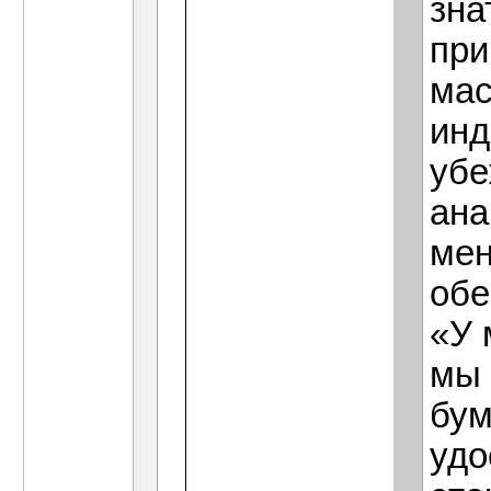
зна
при
мас
инд
убе
ана
мен
обе
«У 
мы 
бум
удо