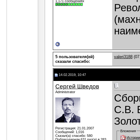
1,171 сообщениях
Рево
(мах
наим
5 пользователя(ей)
valeri3188
(07
сказали cпасибо:
14.02.2019, 10:47
Сергей Шведов
Administrator
Сборн
С.В. 
Золот
Регистрация: 21.01.2007
Вложения
Сообщений: 1,016
Сказал(а) спасибо: 580
Истории
Поблагодарили 631 раз(а) в 283