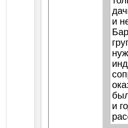
тол
дач
и н
Бар
гру
нуж
инд
соп
ока
был
и г
рас