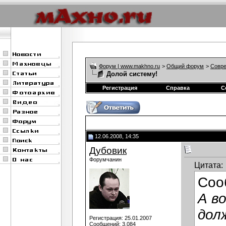
Форум | www.makhno.ru
>
Общий форум
>
Совре
Долой систему!
Регистрация
Справка
С
12.06.2008, 14:35
Дубовик
Форумчанин
Цитата:
Соо
А в
дол
Регистрация: 25.01.2007
Сообщений: 3,084