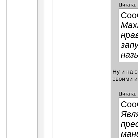
Цитата:
Соо
Мах
нра
зап
наз
Ну и на 
своими и
Цитата:
Соо
Явл
пре
ман