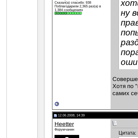
хот
Сказал(а) спасибо: 938
Поблагодарили 2,365 раз(а) в
1,384 сообщениях
ну 
пра
поп
раз
пор
оши
Соверше
Хотя по 
самих с
12.06.2008, 14:39
Heetter
Форумчанин
Цитата: