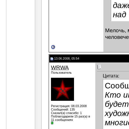
даж
над
Мелочь, 
человече
13.06.2008, 05:54
WRWA
Пользователь
Цитата:
Сообщ
Кто и
будет
Регистрация: 08.03.2008
Сообщений: 135
худож
Сказал(а) спасибо: 1
Поблагодарили 15 раз(а) в
11 сообщениях
многи