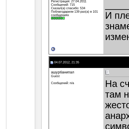
Регистрация: 27.04.2011
____
Сообщений: 715
Сказал(а) спасибо: 534
Поблагодарили 139 раз(а) в 101
И пле
сообщениях
знаме
изме
04.07.2012, 21:35
ашурбанипал
Guest
На сч
Сообщений: n/a
там н
жест
анарх
симв