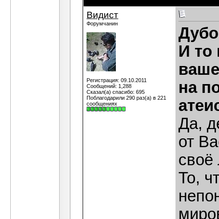
Видист
Форумчанин
Дубо
И то
ваше
Регистрация: 09.10.2011
на п
Сообщений: 1,288
Сказал(а) спасибо: 695
Поблагодарили 290 раз(а) в 221
атеи
сообщениях
Да, д
от Ва
своё
То, ч
непо
миров