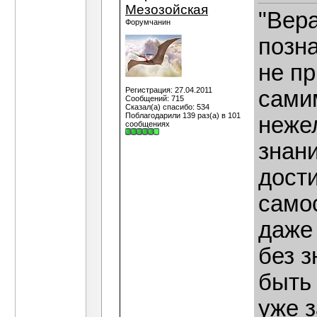
Мезозойская
"Вера
Форумчанин
позна
не пр
Регистрация: 27.04.2011
сами
Сообщений: 715
Сказал(а) спасибо: 534
Поблагодарили 139 раз(а) в 101
нежел
сообщениях
знани
дост
само
даже
без з
быть 
уже з