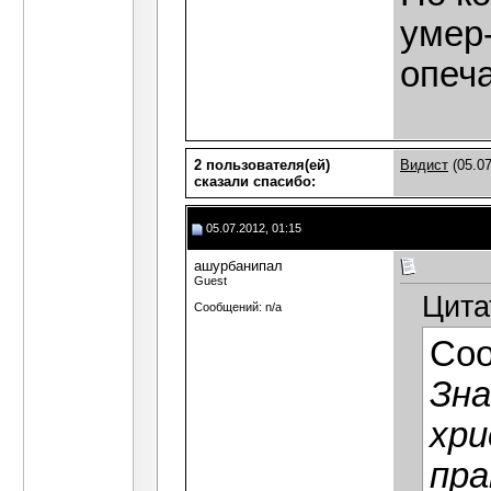
умер-
опеч
2 пользователя(ей)
Видист
(05.07
сказали cпасибо:
05.07.2012, 01:15
ашурбанипал
Guest
Цита
Сообщений: n/a
Со
Зна
хри
пра