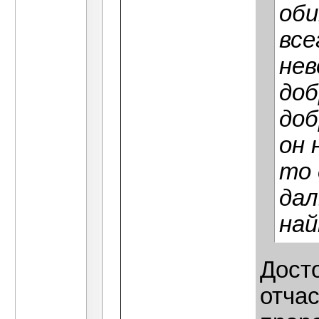
оби
все
нев
доб
доб
он 
то 
дал
най
Досто
отчас