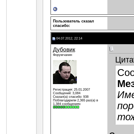
Пользователь сказал
cпасибо:
04.07.2012, 22:14
Дубовик
Форумчанин
Цита
Со
Ме
Регистрация: 25.01.2007
Име
Сообщений: 3,084
Сказал(а) спасибо: 938
Поблагодарили 2,365 раз(а) в
пор
1,384 сообщениях
тож