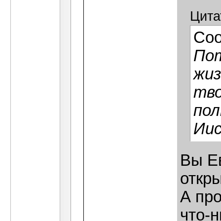
Цита
Со
Пот
жиз
тво
пол
Иис
Вы Е
откры
А про
что-