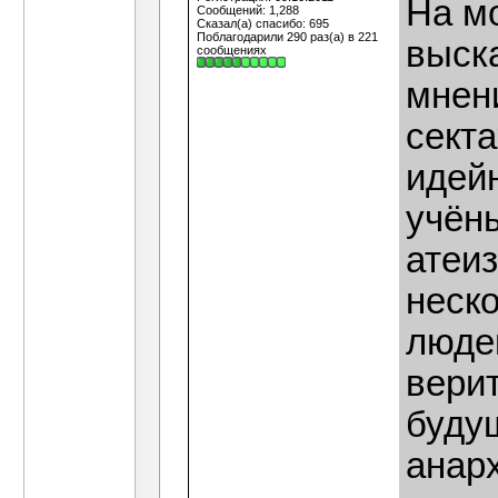
На мо
Сообщений: 1,288
Сказал(а) спасибо: 695
Поблагодарили 290 раз(а) в 221
выск
сообщениях
мнени
секта
идей
учён
атеиз
неск
людей
вери
буду
анар