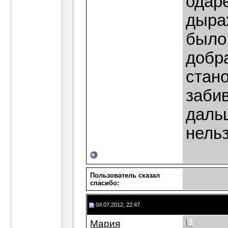
одаре
дырах
было
добра
стан
забив
дальш
нельз
Пользователь сказал
cпасибо:
04.07.2012, 22:47
Мария