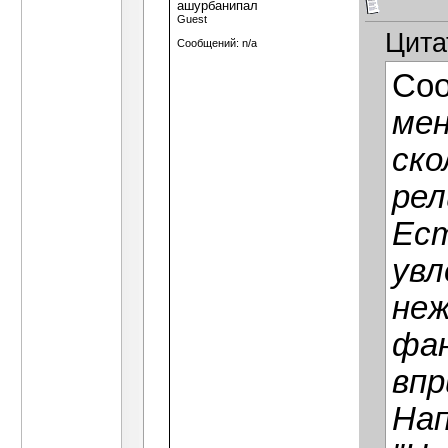
ашурбанипал
Guest
Цита
Сообщений: n/a
Со
мен
ско
рел
Ест
увл
неж
фан
впр
Нап