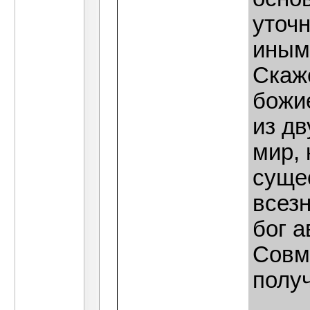
уточн
иным
Скаже
божие
из дв
мир, 
сущес
всез
бог а
Совме
получ