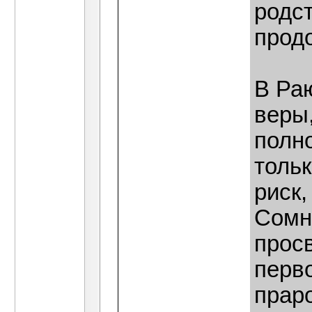
родст
прод
В Ра
веры,
полн
тольк
риск
Сомн
прос
перв
прар