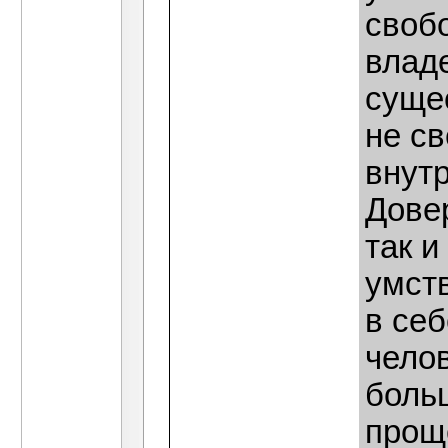
своб
владе
суще
не св
внутр
Довер
так и
умст
в себ
чело
боль
прощ