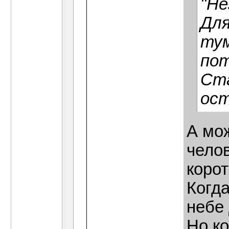
"Не
Для
тум
пот
Ста
ост
А мож
чело
корот
Когда
небе 
Но ко