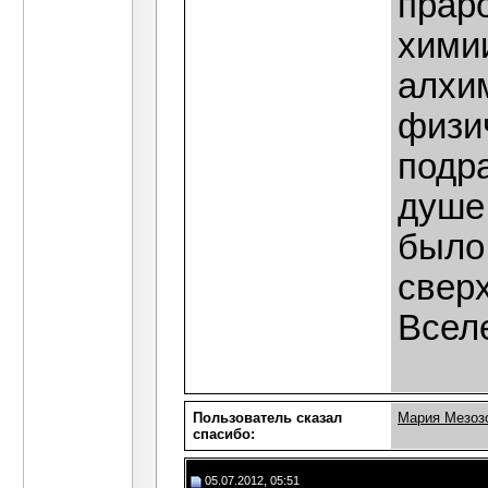
прар
химии
алхи
физич
подр
душе
было
свер
Всел
Пользователь сказал
Мария Мезоз
cпасибо:
05.07.2012, 05:51