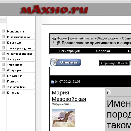
Форум | www.makhno.ru
>
Общий форум
>
Обще
Православное христианство и анар
Регистрация
Справка
С
Страница 58 из 89
04.07.2012, 21:06
Мария
Мезозойская
Имен
Форумчанин
пород
тако