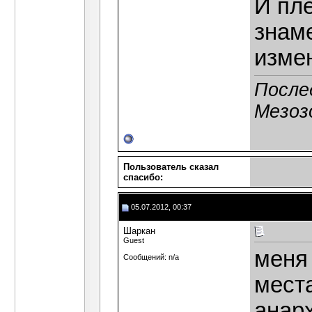
И пле
знаме
изме
После
Мезоз
Пользователь сказал
cпасибо:
05.07.2012, 00:37
Шаркан
Guest
меня
Сообщений: n/a
места
анар