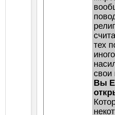
вооб
повод
рели
счита
тех п
иног
наси
свои
Вы Е
откр
Котор
неко