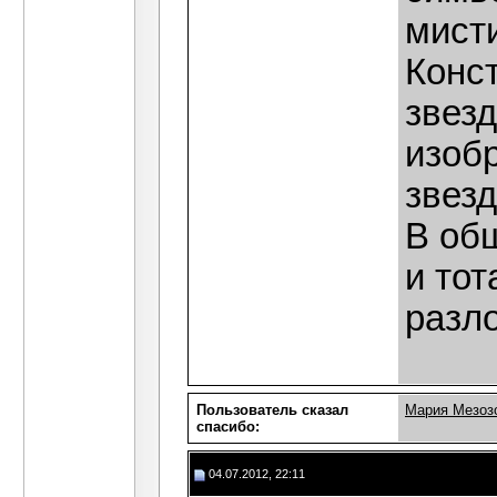
мист
Конс
звезд
изоб
звезд
В об
и тот
разл
Пользователь сказал
Мария Мезоз
cпасибо:
04.07.2012, 22:11