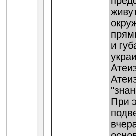
предс
живут
окруж
прям
и губ
украи
Атеиз
Атеи
"знан
При 
подве
вчера
осно