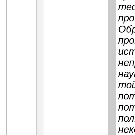
тео
про
Обр
про
ист
неп
нау
той
пот
пот
пол
нек