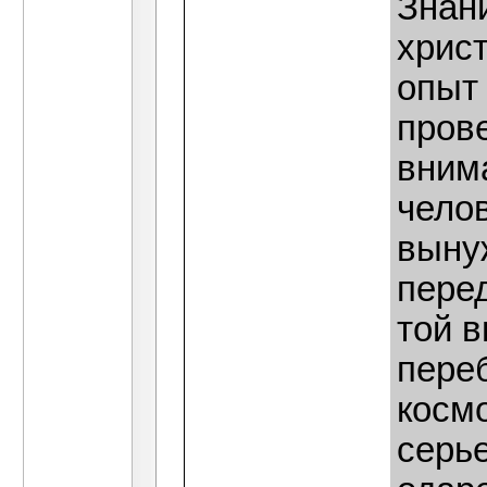
Знани
христ
опыт 
пров
внима
чело
выну
перед
той 
переб
космо
серь