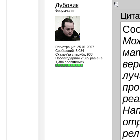
Дубовик
Форумчанин
Цита
Со
Мож
Регистрация: 25.01.2007
мат
Сообщений: 3,084
Сказал(а) спасибо: 938
Поблагодарили 2,365 раз(а) в
вер
1,384 сообщениях
луч
про
реа
Нап
от
рел