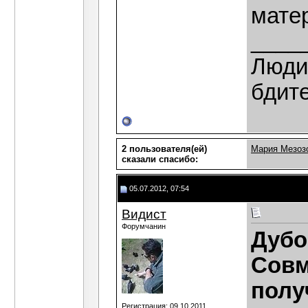
мате
____
Люди,
бдит
2 пользователя(ей)
Мария Мезоз
сказали cпасибо:
05.07.2012, 07:54
Видист
Форумчанин
Дубо
Совм
полу
Регистрация: 09.10.2011