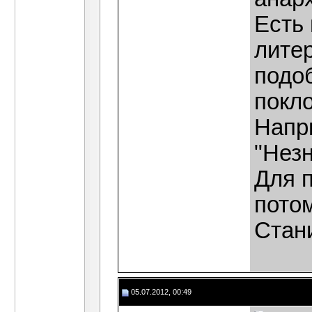
Есть 
литер
подо
покло
Напр
"Незн
Для п
пото
Стани
05.07.2012, 00:49