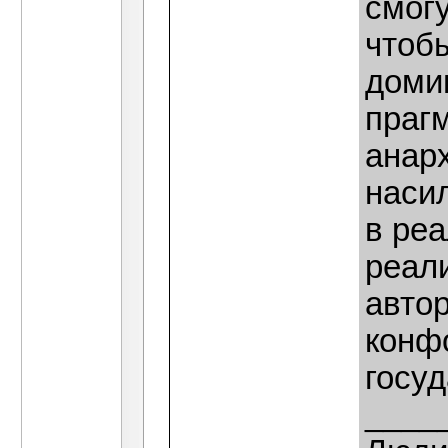
смогу
чтоб
доми
праг
анарх
наси
в ре
реал
авто
конфо
госу
____