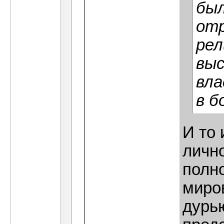
был
от
рел
вы
вла
в б
И то 
личн
полн
миров
дурью