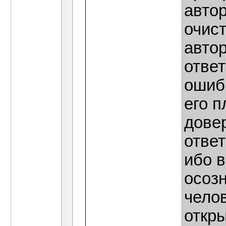
автор
очист
автор
отве
ошиб
его п
дове
ответ
ибо 
осоз
челов
откры