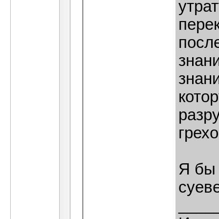
утрат
пере
после
знани
знани
кото
разр
грехо
Я бы 
суев
____