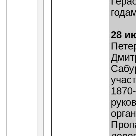
Герас
годам
28 и
Пете
Дмит
Сабур
учас
1870-
руко
орга
Пропа