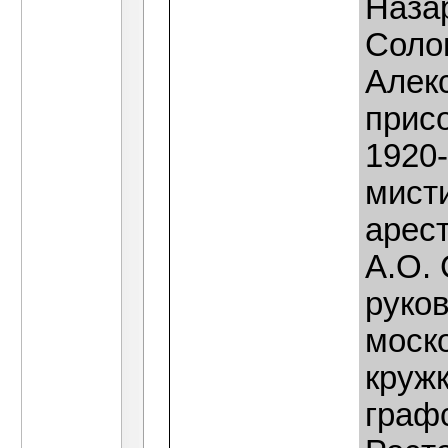
Назар
Соло
Алек
прис
1920-
мист
арест
А.О.
руко
моск
круж
граф