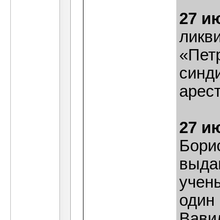
27 и
ликв
«Пет
синд
арест
27 и
Бори
выда
учен
один
Вави