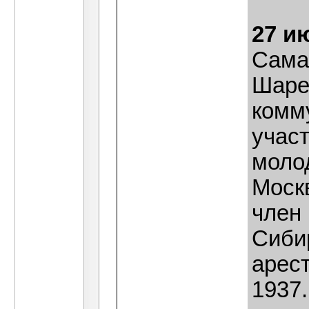
27 и
Сама
Шарев
комму
участ
моло
Москв
член
Сиби
арес
1937.