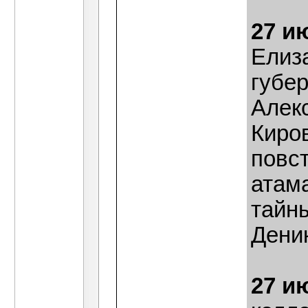
27 и
Елиз
губер
Алек
Киро
повс
атама
тайны
Дени
27 и