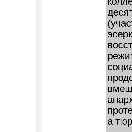
колле
деся
(уча
эсер
восс
режи
соци
прод
вмеш
анарх
прот
а тю