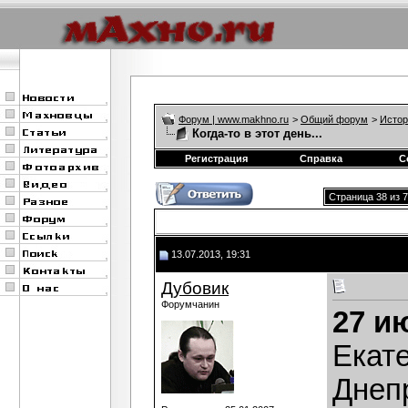
Форум | www.makhno.ru
>
Общий форум
>
Истор
Когда-то в этот день...
Регистрация
Справка
С
Страница 38 из 
13.07.2013, 19:31
Дубовик
Форумчанин
27 и
Екат
Днеп