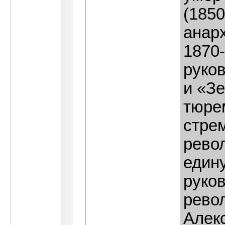
(1850
анар
1870-
руко
и «Зе
тюрем
стре
рево
един
руко
рево
Алек