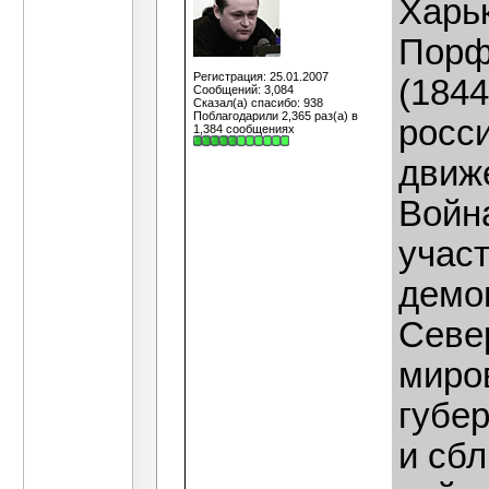
Харь
Порф
Регистрация: 25.01.2007
(184
Сообщений: 3,084
Сказал(а) спасибо: 938
Поблагодарили 2,365 раз(а) в
росс
1,384 сообщениях
движе
Войн
участ
демо
Севе
миро
губер
и сб