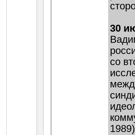
стор
30 и
Вади
росс
со вт
иссл
межд
синд
идео
комм
1989