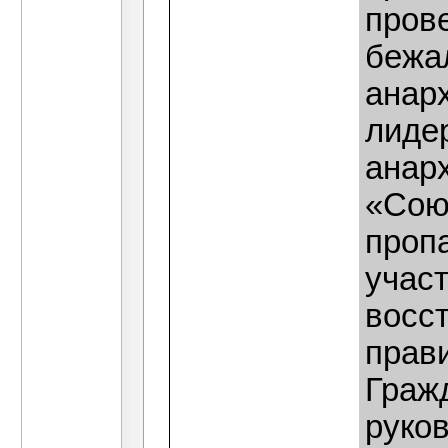
прове
бежал
анар
лиде
анар
«Сою
пропа
участ
восс
прав
Граж
руко