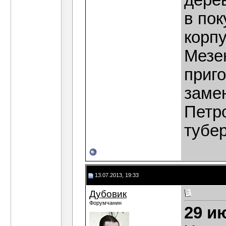
дере
в по
корп
Мезен
приго
замен
Петр
тубер
13.07.2013, 19:33
Дубовик
Форумчанин
29 и