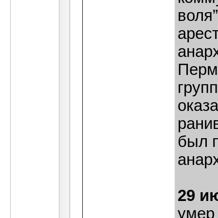
воля
арес
анар
Перм
груп
оказ
рани
был 
анар
29 и
умер