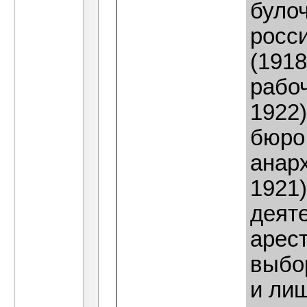
було
росс
(1918
рабоч
1922
бюро
анар
1921
деят
арест
выбо
и ли