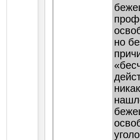
беже
проф
осво
но б
прич
«бес
дейст
никак
нашло
беже
осво
угол