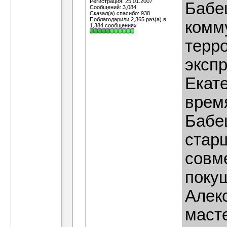
Регистрация: 25.01.2007
Бабе
Сообщений: 3,084
Сказал(а) спасибо: 938
Поблагодарили 2,365 раз(а) в
комм
1,384 сообщениях
терро
эксп
Екат
врем
Бабе
стар
совм
поку
Алек
масте