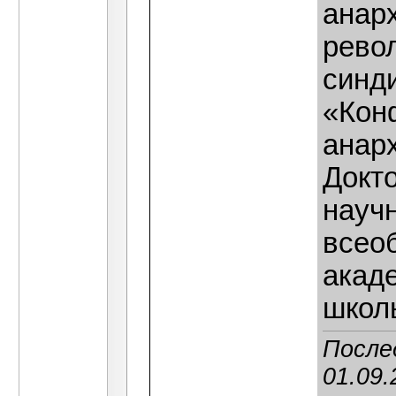
анарх
рево
синди
«Кон
анарх
Докто
науч
всео
акад
школ
После
01.09.