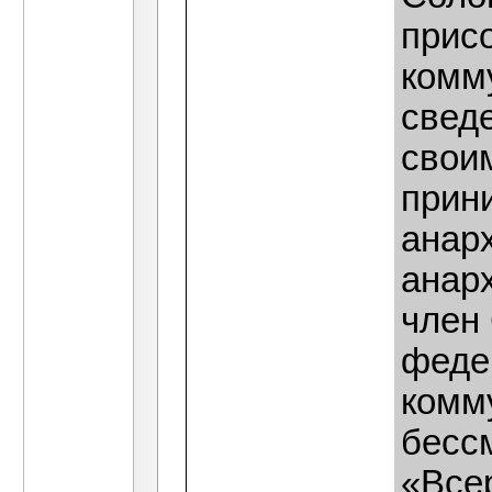
прис
комм
сведе
свои
прин
анар
анар
член
феде
комму
бесс
«Все