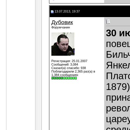
13.07.2013, 19:37
Дубовик
Форумчанин
30 и
пове
Бильч
Регистрация: 25.01.2007
Янкел
Сообщений: 3,084
Сказал(а) спасибо: 938
Поблагодарили 2,365 раз(а) в
Плато
1,384 сообщениях
1879
прин
рево
царе
среди