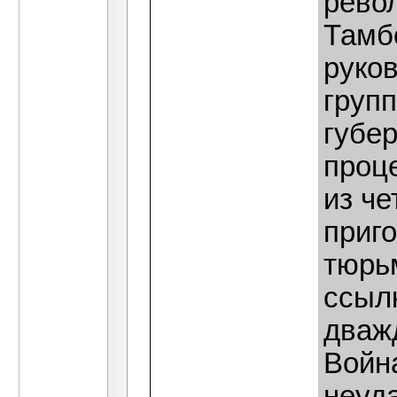
рево
Тамб
руко
груп
губер
проц
из ч
приго
тюрь
ссылк
дваж
Война
неуд