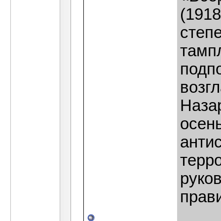
(191
степ
тамп
подп
возг
Наза
осен
антис
терро
руко
прав