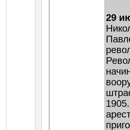
29 и
Нико
Павло
рево
Рево
начин
воор
штра
1905
арест
приго