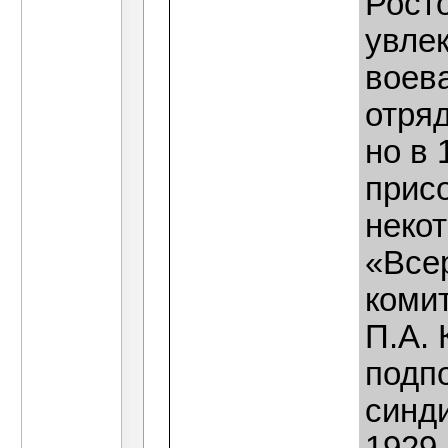
Росто
увле
воев
отря
но в
прис
неко
«Все
коми
П.А. 
подп
синд