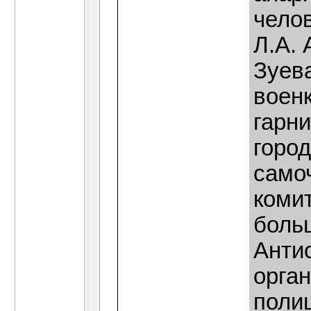
челов
Л.А. 
Зуева
воен
гарни
город
само
комит
боль
Антис
орга
поли