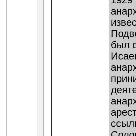
1929 
анар
извес
Подве
был 
Исае
анарх
прин
деят
анарх
арес
ссыл
Соло