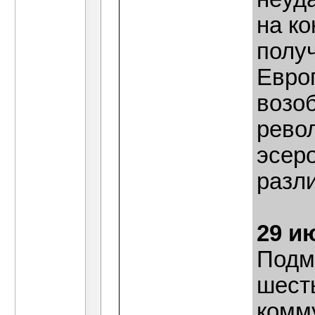
на ко
полу
Евро
возо
рево
эсеро
разл
29 и
Подм
шест
комм