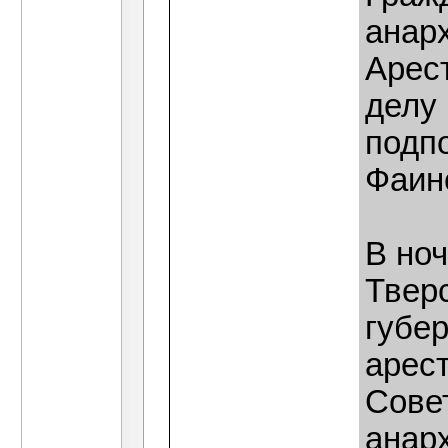
анар
Арест
делу
подп
Фаин
В но
Твер
губер
арес
Сове
анар