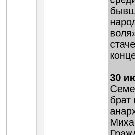
бывш
наро
воля»
стаче
конце
30 и
Семе
брат
анар
Миха
Граж