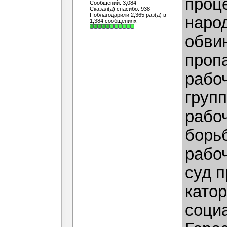
проц
Сообщений: 3,084
Сказал(а) спасибо: 938
Поблагодарили 2,365 раз(а) в
народ
1,384 сообщениях
обви
пропа
рабо
груп
рабоч
борь
рабо
суд п
катор
социа