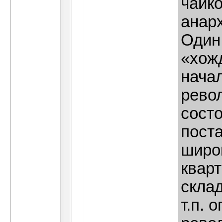
чайко
анарх
Один
«хож
начал
рево
состо
пост
широ
квар
скла
т.п. 