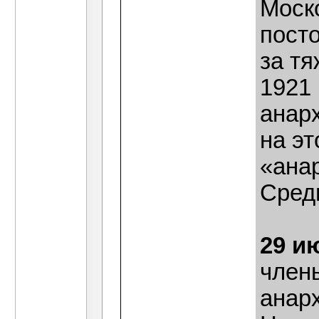
Моск
посто
за тя
1921 
анар
на эт
«ана
Сред
29 и
член
анарх