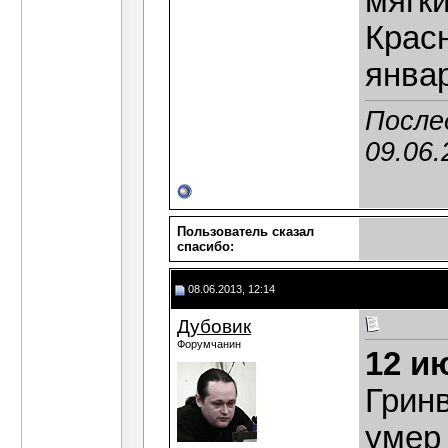
мягки
Красн
январ
После
09.06.
Пользователь сказал
cпасибо:
08.06.2013, 12:14
Дубовик
Форумчанин
12 и
Гринв
умер