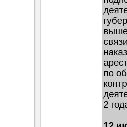
деят
губер
выше
связ
нака
арест
по о
конт
деяте
2 год
12 и