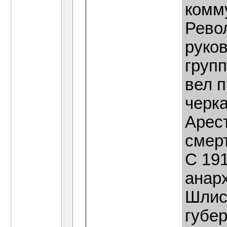
комм
Рево
руко
груп
вел 
черка
Арест
смерт
С 191
анар
Шлис
губер