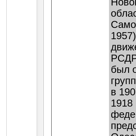
Ново
обла
Само
1957)
движе
РСДР
был 
групп
в 190
1918
феде
пред