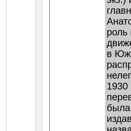
глав
Анат
роль 
движ
в Юж
расп
нелег
1930
перев
была
изда
назв