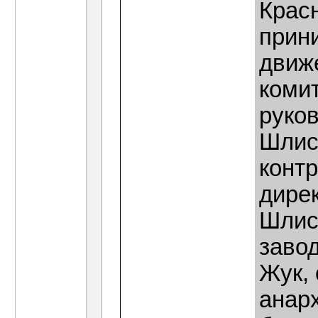
Красн
прин
движ
комит
руко
Шлис
конт
дире
Шлис
заво
Жук,
анарх