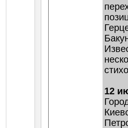
пере
позиц
Герц
Баку
Извес
неск
стих
12 и
Горо
Киев
Петро