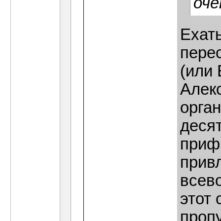
оче
Ехат
пере
(или 
Алек
орган
десят
приф
привл
всев
этот 
пропу