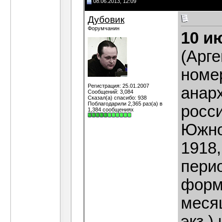
08.06.2013, 12:09
Дубовик
Форумчанин
10 и
(Арге
номер
Регистрация: 25.01.2007
анар
Сообщений: 3,084
Сказал(а) спасибо: 938
Поблагодарили 2,365 раз(а) в
росс
1,384 сообщениях
Южно
1918
пери
форм
месяц
экз.)