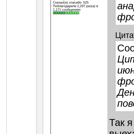
Сказал(а) спасибо: 525
ана
Поблагодарили 2,297 раз(а) в
1,171 сообщениях
фро
Цита
Со
Цит
июн
фро
Ден
пов
Так я
выех