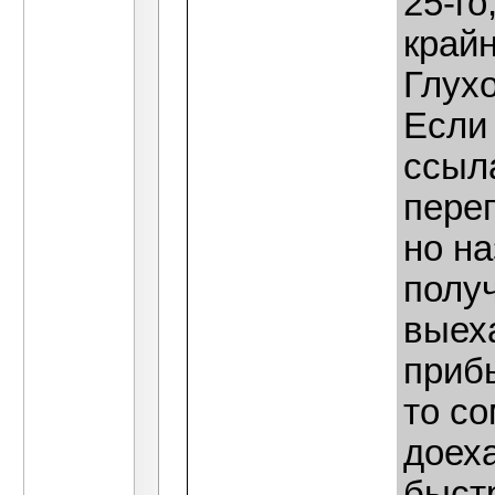
25-го
край
Глухо
Если 
ссыл
переп
но на
получ
выеха
прибы
то с
доеха
быстр