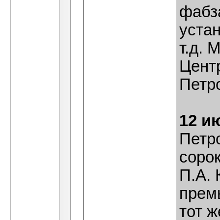
фабз
устан
т.д.
Цент
Петр
12 и
Петр
соро
П.А. 
премь
тот ж