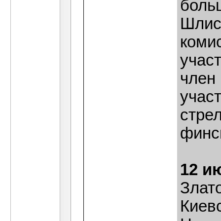
боль
Шлис
коми
участ
член 
участ
стрел
финс
12 и
Злат
Киевс