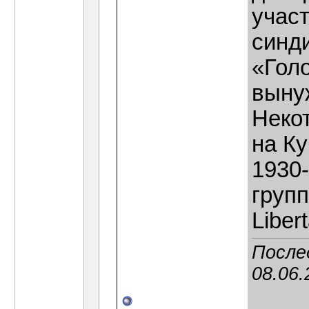
участ
синд
«Голо
выну
Неко
на Ку
1930-
групп
Liber
После
08.06.