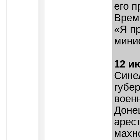
его п
Врем
«Я п
мини
12 и
Сине
губе
воен
Доне
арес
махн