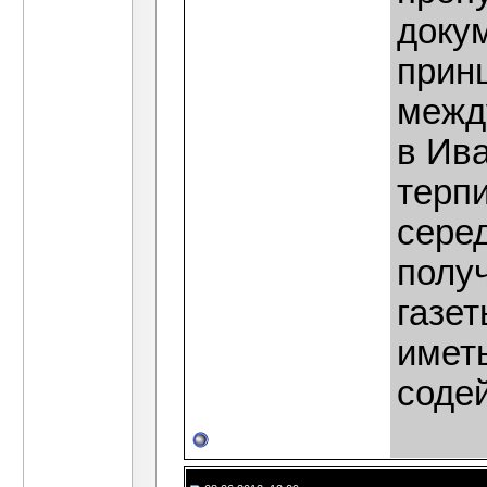
докум
прин
межд
в Ив
терпи
сере
полу
газет
иметь
содей