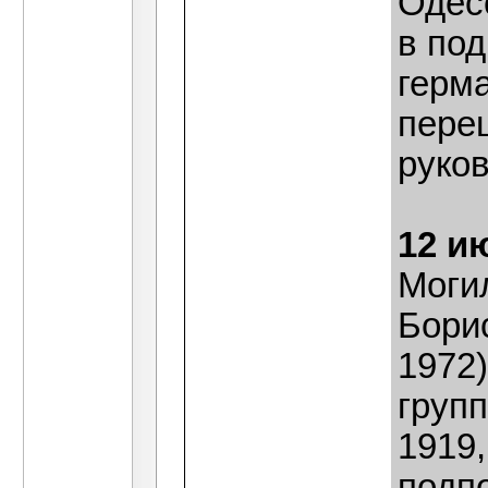
Одес
в по
герма
пере
руко
12 и
Моги
Бори
1972
груп
1919,
подп