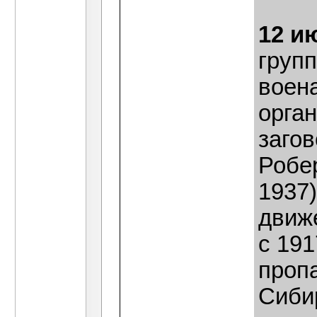
12 и
груп
воен
орга
заго
Робе
1937)
движ
с 191
проп
Сиби