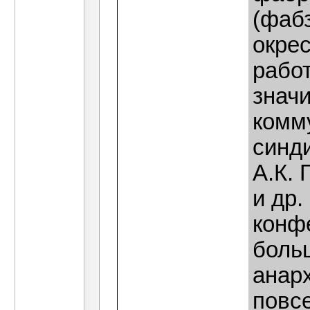
(фаб
окрес
рабо
знач
комм
синди
А.К. 
и др
конф
боль
анар
повс