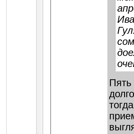
апр
Ива
Гул
сом
дое
оче
Пять 
долго
тогд
прие
выгл