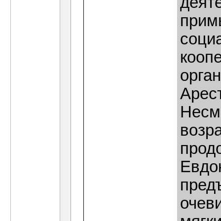
деят
прим
социа
кооп
орган
Арест
Несм
возра
прод
Евдо
пред
очев