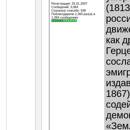
Регистрация: 25.01.2007
(181
Сообщений: 3,084
Сказал(а) спасибо: 938
Поблагодарили 2,365 раз(а) в
росс
1,384 сообщениях
движ
как 
Герц
сосла
эмигр
изда
1867)
соде
демо
«Земл