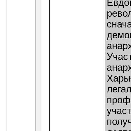
Евдо
рево
снача
демок
анар
Учас
анар
Харьк
лега
проф
учас
получ