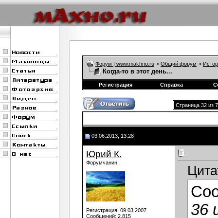
Форум | www.makhno.ru
>
Общий форум
>
Истор
Когда-то в этот день...
Регистрация
Справка
С
Страница 32 из 
03.06.2013, 13:28
Юрий К.
Форумчанин
Цита
Со
36 
Регистрация: 09.03.2007
Сообщений: 2,815