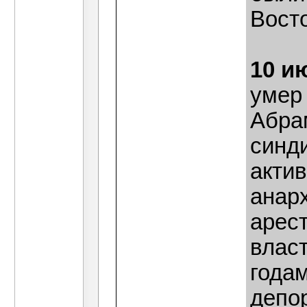
Восто
10 и
умер
Абрам
синди
акти
анар
арес
власт
годам
депо