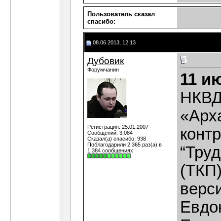
Пользователь сказал
cпасибо:
08.06.2013, 12:13
Дубовик
Форумчанин
11 и
НКВД
«Арх
Регистрация: 25.01.2007
конт
Сообщений: 3,084
Сказал(а) спасибо: 938
Поблагодарили 2,365 раз(а) в
“Труд
1,384 сообщениях
(ТКП)
верси
Евдо