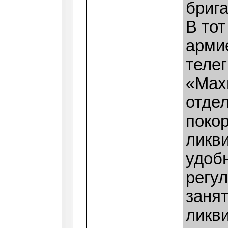
бриг
В то
арми
теле
«Мах
отде
поко
ликв
удоб
регу
заня
ликви