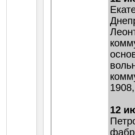
Екат
Днеп
Леон
комму
осно
воль
комм
1908,
12 и
Петр
фабр