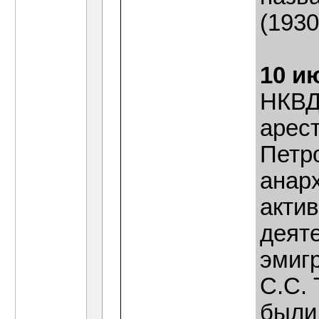
(1930
10 и
НКВД
арес
Петр
анар
акти
деяте
эмиг
С.С. 
были