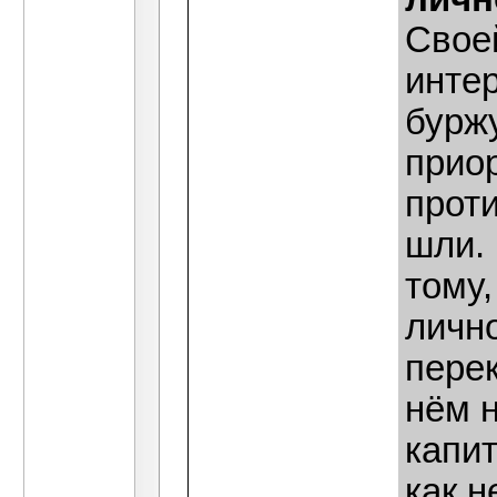
Своей
инте
бурж
прио
проти
шли. 
тому,
лично
пере
нём 
капит
как н