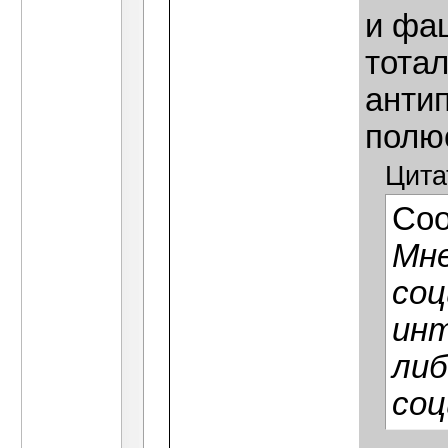
и фа
тотал
анти
полюс
Цита
Со
Мне
соц
инт
либ
соц