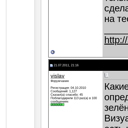
сдел
на те
____
http:
21.07.2011, 21:16
vislav
Форумчанин
Каки
Регистрация: 04.10.2010
Сообщений: 1,127
опре
Сказал(а) спасибо: 45
Поблагодарили 113 раз(а) в 100
сообщениях
зелё
Визуа