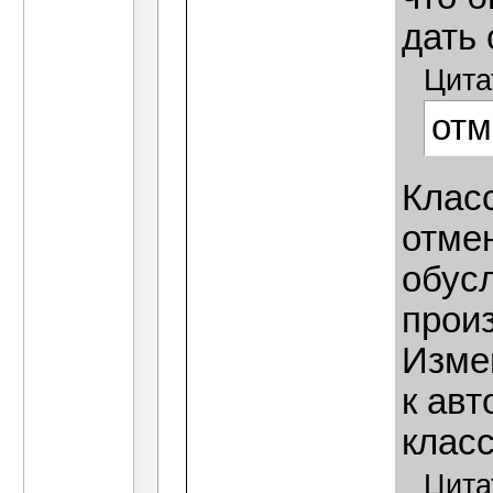
дать 
Цита
отм
Клас
отме
обус
прои
Изме
к ав
класс
Цита