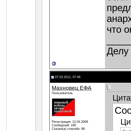
предл
анар
что о
____
Делу 
07.03.2011, 07:48
Махновец ЕФА
Пользователь
Цита
Со
Ци
Регистрация: 12.04.2008
Сообщений: 180
Сказал(а) спасибо: 88