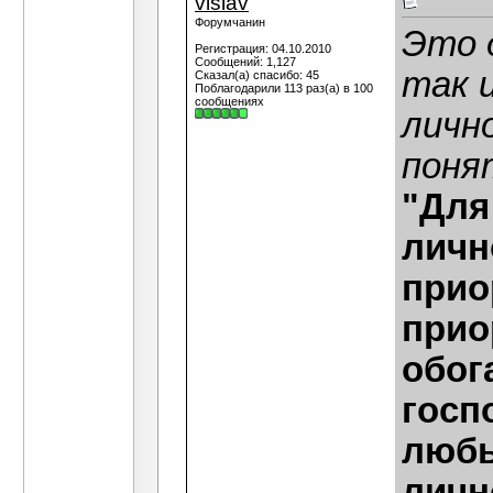
vislav
Форумчанин
Это д
Регистрация: 04.10.2010
Сообщений: 1,127
так 
Сказал(а) спасибо: 45
Поблагодарили 113 раз(а) в 100
сообщениях
личн
поня
"Для
личн
прио
прио
обог
госп
любы
личн