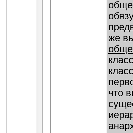
общес
обяз
пред
же в
обще
клас
клас
перво
что в
суще
иера
анар