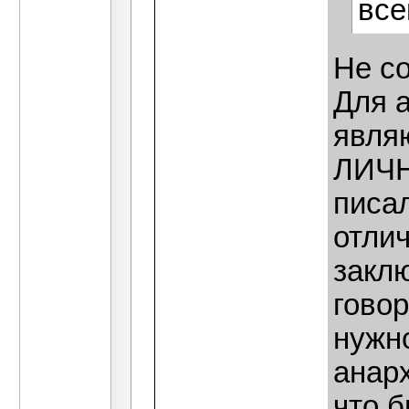
все
Не с
Для 
явля
ЛИЧН
писал
отлич
заклю
говор
нужно
анар
что 