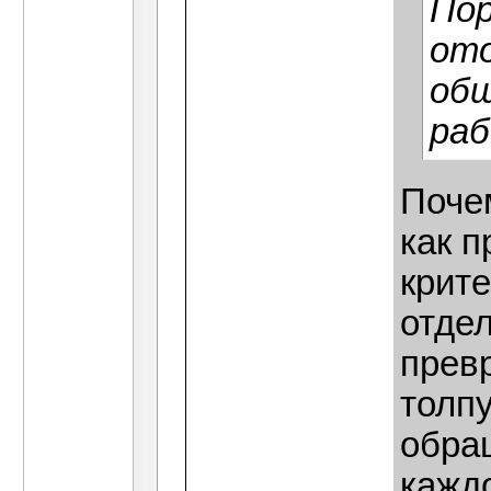
Пор
ото
общ
раб
Поче
как п
крит
отде
прев
толп
обращ
кажд