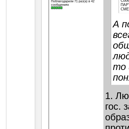
Сооб
Поблагодарили 71 раз(а) в 42
ПАРТ
сообщениях
СМЕШ
А п
все
общ
люд
то 
пон
1. Лю
гос. 
обра
проти