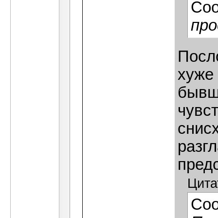
Со
про
Посл
хуже 
бывш
чувс
снисх
разгл
предс
Цита
Со