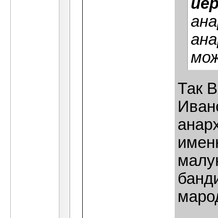
ие
ана
ана
мож
Так В
Иван
анар
именн
малу
банди
маро