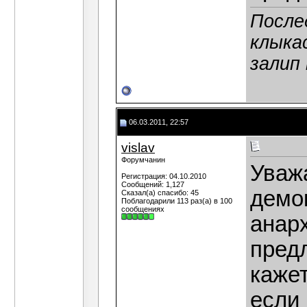
После
клыка
залип
06.03.2011, 22:57
vislav
Форумчанин
Уваж
Регистрация: 04.10.2010
Сообщений: 1,127
демок
Сказал(а) спасибо: 45
Поблагодарили 113 раз(а) в 100
сообщениях
анарх
пред
кажет
если 