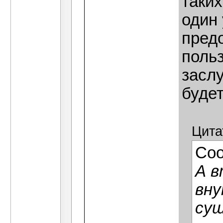
таких
один
пред
поль
заслу
будет
Цита
Со
А в
вну
сущ