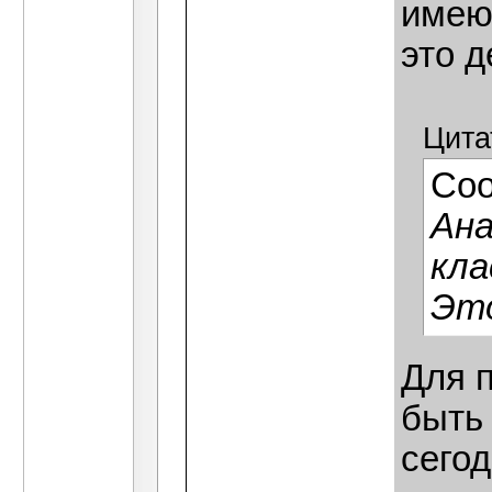
имею
это д
Цита
Со
Ана
кла
Это
Для п
быть 
сего