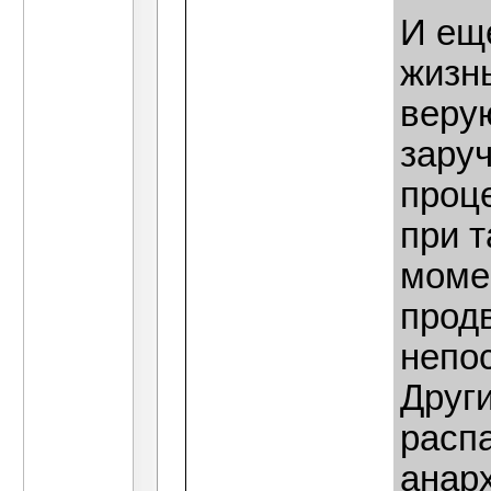
И еще
жизн
веру
зару
проце
при т
моме
прод
непо
Други
расп
анарх