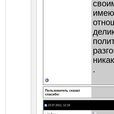
свои
имею
отнош
дели
полит
разго
никак
.
Пользователь сказал
cпасибо:
23.07.2011, 12:19