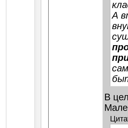
кла
А в
вну
су
про
при
сам
быт
В це
Мале
Цита