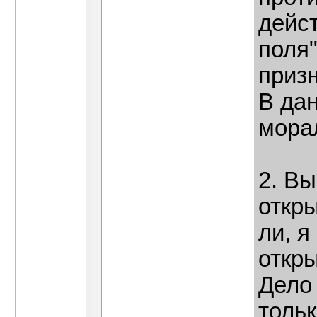
дейс
поля"
приз
В да
мора
2. Вы
откр
ли, я
откр
Дело 
толь