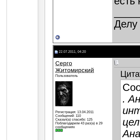
есть 
____
Делу 
22.07.2011, 04:20
Серго
Житомирский
Цита
Пользователь
Со
. А
ин
Регистрация: 13.04.2011
Сообщений: 110
цел
Сказал(а) спасибо: 125
Поблагодарили 43 раз(а) в 29
сообщениях
Ан