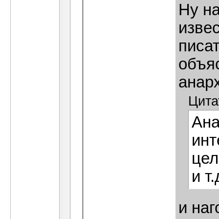
Ну на
извес
писат
объя
анар
Цита
Ана
инт
цел
и т.
и наг