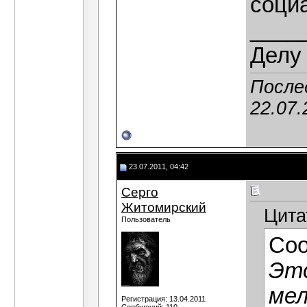
соци
____
Делу 
Послед
22.07.
23.07.2011, 04:42
Серго
Житомирский
Цита
Пользователь
Со
Это
мел
Регистрация: 13.04.2011