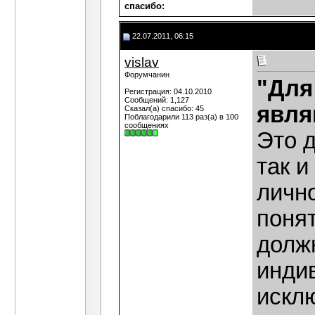
cпасибо:
22.07.2011, 06:15
vislav
Форумчанин
"Для
Регистрация: 04.10.2010
Сообщений: 1,127
явля
Сказал(а) спасибо: 45
Поблагодарили 113 раз(а) в 100
сообщениях
Это д
так и
личн
поня
должн
инди
искл