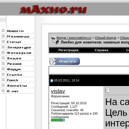
Форум | www.makhno.ru
>
Общий форум
>
Обще
Ликбез для новичков: наивные вопр
Регистрация
Справка
С
05.03.2011, 19:14
vislav
Форумчанин
На с
Регистрация: 04.10.2010
Сообщений: 1,127
Цель
Сказал(а) спасибо: 45
Поблагодарили 113 раз(а) в 100
сообщениях
инте