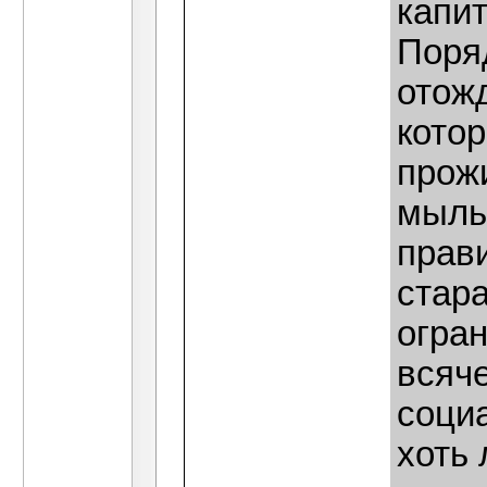
капи
Поря
отож
котор
прожи
мыль
прави
стара
огран
всяч
соци
хоть