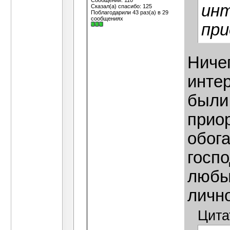
Сообщений: 110
ин
Сказал(а) спасибо: 125
Поблагодарили 43 раз(а) в 29
сообщениях
пр
Ниче
инте
были
прио
обог
госпо
любы
лично
Цита