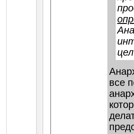
про
опр
Ан
ин
цел
Анар
все п
анар
котор
делат
предс