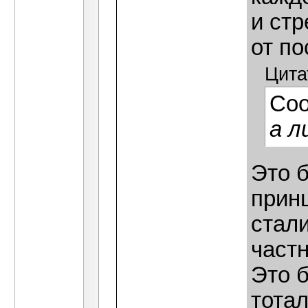
и стр
от по
Цита
Со
а л
Это 
прин
стали
частн
Это 
тотал