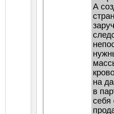
А со
стра
заруч
след
непо
нужн
массы
крово
на д
в па
себя 
прод