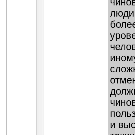
чинов
люди 
более
уров
чело
иному
слож
отме
долж
чино
поль
и вы