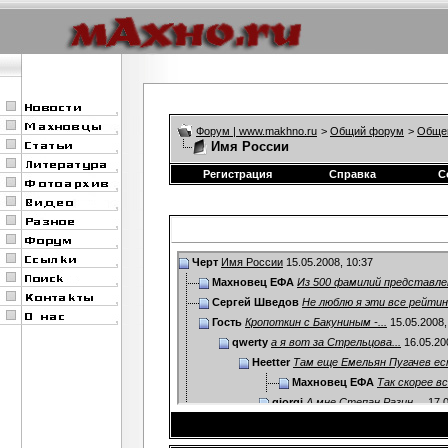
Форум | www.makhno.ru
>
Общий форум
>
Обще
Имя России
Регистрация
Справка
С
Черт
Имя России
15.05.2008,
10:37
Махновец ЕФА
Из 500 фамилий представлен
Сергей Шведов
Не люблю я эти все рейтинг
Гость
Кропоткин с Бакуниным -...
15.05.2008
qwerty
а я вот за Стрельцова...
16.05.20
Heetter
Там еще Емельян Пугачев ест
Махновец ЕФА
Так скорее все
giorgi
А мне Степан Разин ...
17.0
Черкас
А за Бандеру там часом не...
16.05.2
Heetter
:D Да! Это была бы интересная...
16