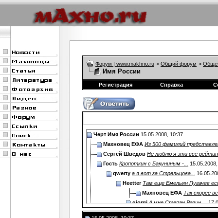
Форум | www.makhno.ru
>
Общий форум
>
Обще
Имя России
Регистрация
Справка
С
Черт
Имя России
15.05.2008,
10:37
Махновец ЕФА
Из 500 фамилий представлен
Сергей Шведов
Не люблю я эти все рейтинг
Гость
Кропоткин с Бакуниным -...
15.05.2008
qwerty
а я вот за Стрельцова...
16.05.20
Heetter
Там еще Емельян Пугачев ест
Махновец ЕФА
Так скорее все
giorgi
А мне Степан Разин ...
17.0
Черкас
А за Бандеру там часом не...
16.05.2